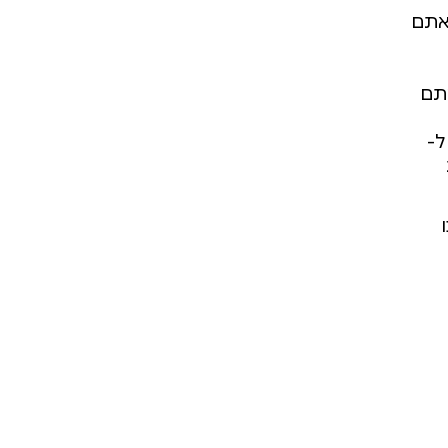
Android Studi אתם
OpenAI, או אם אתם
יות ל-