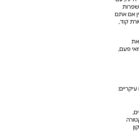
 שלכם כמפתחי Android, וגם משפרות
ן, בין אם אתם
שורת קוד,
ים את
אי פעם,
ם,
יטקטורה
ון