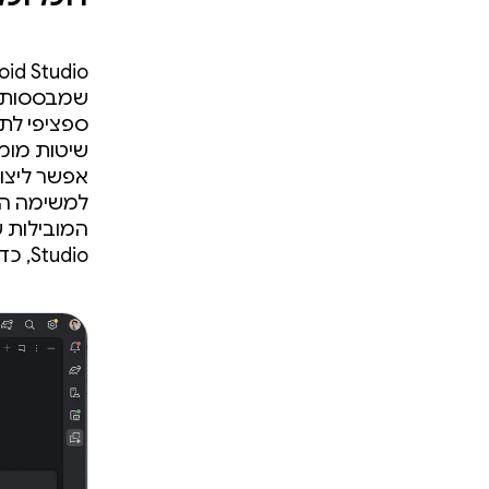
‫Android Studio תומ
ספציפי לתח
שיטות מומל
אפשר ליצור
למשימה המ
המובילות של סוכני droid
Studio, כדי שתוכלו להתחיל לבנות אפליקציות בלי לבזבז זמן.