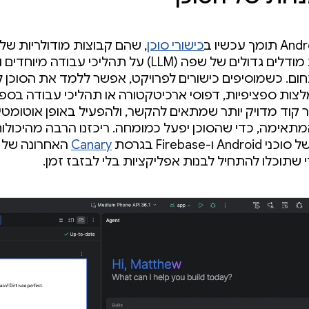
ך עכשיו ב
כישורי סוכן
, שהם קבוצות מודולריות של
שמבססות מודלים גדולים של שפה (LLM) על תהליכי עבודה מי
ום. כשמוסיפים כישורים לפרויקט, אפשר ללמד את הסוכן ל
צות ספציפיות, דפוסי ארכיטקטורה או תהליכי עבודה בספר
 קוד מדויק יותר שמתאים להקשר, ולהפעיל באופן אוטומטי מ
תאימה, כדי שהסוכן יפעל כמומחה. ריכזנו הרבה מהיכולו
An ו-Firebase בגרסת
Canary