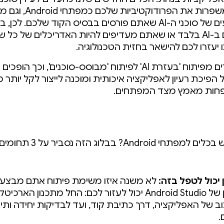
תכונות שמשפרות את הפרודוקטיביות
את הביצועים של סוכני ה-AI שאתם פורסים בבסיס הקוד שלכם. לכ
משתמשים ב-AI בלבד או שאתם מעדיפים להיות האדריכלים של כל 
 יעזרו לכם להישאר בחזית הטכנולוגיה.
אנחנו עוברים מפיתוח 'בעזרת AI' לפיתוח 'מבוסס-סוכנים', וכך הופכ
הפיכת רעיון לאפליקציה איכותית ומוכנה לייצור לקל יותר מ
חות מאמץ מצד המפתחים.
Andr? בבלוג הזה נסביר על 3 תחומים עיקריים:
 יכול לטפל בזה:
לא משנה איזו משימת פיתוח אתם מבצעי
הסוכן של Android Studio יכול לעזור לכם: החל מתכנון הארכ
וב של האפליקציה, דרך כתיבת קוד, ועד לבדיקות יחידה ותיק
.