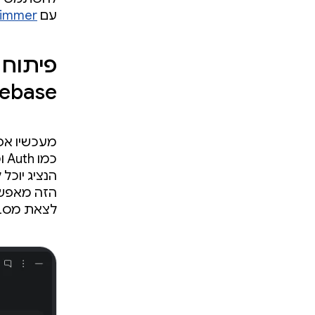
עם Jetpack Compose
limmer
Firebase ב-Mode
מעכשיו א
כמו Auth ומסדי נתונים של Firestore באמצעות
לצאת מסביב