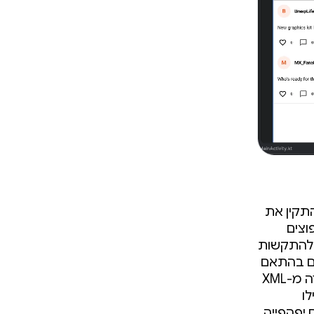
תקין את
וצים
לים של שפה גדולה (LLM) עשויים להתקשות
תם בהתאם
לשיטות המומלצות ולהנחיות שלנו בנושא פיתוח ל-Android, כמו העברה מ-XML
 אפילו
שקפיים יפהפייה