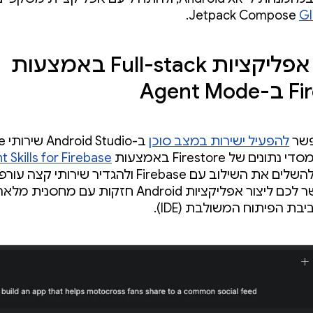
.
G
פיתוח אפליקציות Full-stack באמצעות
Agent 
פשר
להפעיל ישירות במצב סוכן
ב-io
 Skills for Firebase
הנציג יוכל להשלים את השילוב עם Firebase ולהגדיר שירות
הזה מאפשר לכם ליצור אפליקציות Android חזקות עם מחסנית
ת הפיתוח המשולבת (IDE).