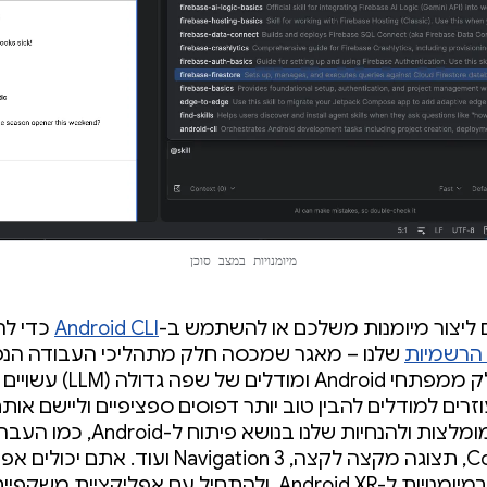
מיומנויות במצב סוכן
 ליצור מיומנות משלכם או להשתמש ב-
Android CLI
כדי לה
 הרשמיות
שלנו – מאגר שמכסה חלק מתהליכי העבודה הנפ
ביותר שחלק ממפתחי Android ומוד
זרים למודלים להבין טוב יותר דפוסים ספציפיים וליישם או
ל-Compose, תצוגה מקצה לקצה, Navigation 3 ועוד. אתם יכולים
להשתמש במיומנויות ל-Android XR, ולהתחיל עם אפליקציית מ