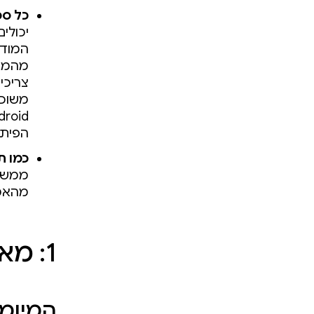
כל ספק AI, בכל מקום שב
יכולי
המודל
הפיתו
כמו ת
מהאמול
‫1: מאפשרים לסוכן לטפל בבעיה
המיומנ