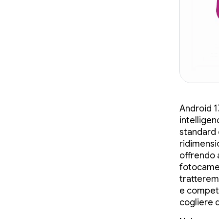
Android 17
intellige
standard d
ridimensi
offrendo 
fotocamer
tratterem
e compete
cogliere 