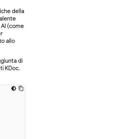
iche della
valente
ti AI (come
er
o allo
ggiunta di
ti KDoc.