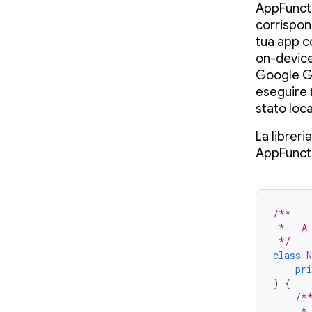
AppFuncti
corrispond
tua app c
on-devic
Google Ge
eseguire f
stato loca
La libreri
AppFunct
/**
 *   A
 */
class
pri
)
{
/*
     *