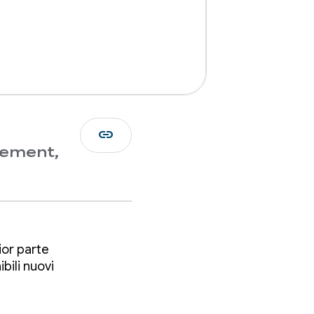
link
gement,
ior parte
bili nuovi