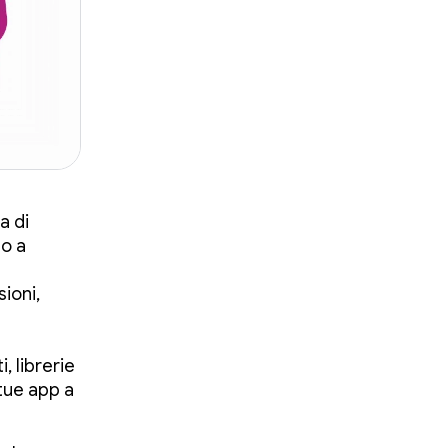
a di
do a
ioni,
, librerie
tue app a