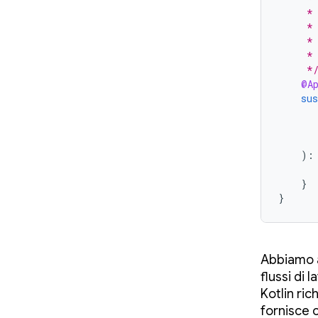
     *
     *
     *
     *
     *
@A
sus
):
}
}
Abbiamo a
flussi di
Kotlin ric
fornisce 