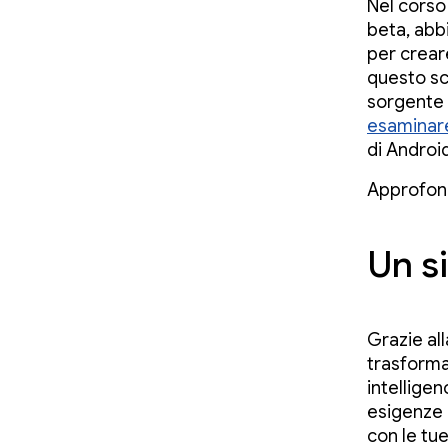
Nel corso
beta, abb
per creare
questo sc
sorgente n
esaminare
di Android
Approfon
Un si
Grazie al
trasforma
intelligen
esigenze 
con le tu