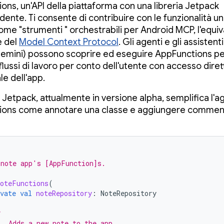
ons, un'API della piattaforma con una libreria Jetpack
ente. Ti consente di contribuire con le funzionalità un
ome "strumenti " orchestrabili per Android MCP, l'equi
e del
Model Context Protocol
. Gli agenti e gli assisten
mini) possono scoprire ed eseguire AppFunctions p
lussi di lavoro per conto dell'utente con accesso dirett
le dell'app.
a Jetpack, attualmente in versione alpha, semplifica l'a
ions come annotare una classe e aggiungere commen
 note app's [AppFunction]s.
NoteFunctions
(
vate
val
noteRepository
:
NoteRepository
*
   Adds a new note to the app.