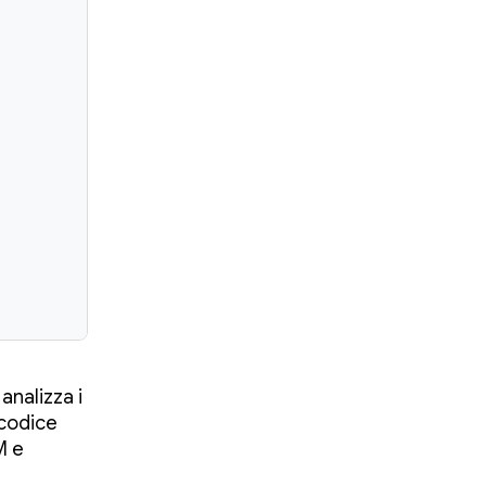
analizza i
 codice
M e