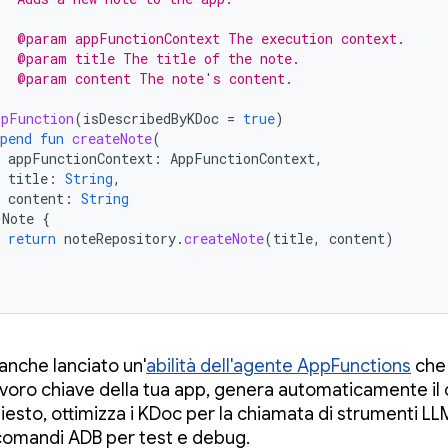
   @param appFunctionContext The execution context.
   @param title The title of the note.
   @param content The note's content.
/
ppFunction
(
isDescribedByKDoc
=
true
)
pend
fun
createNote
(
appFunctionContext
:
AppFunctionContext
,
title
:
String
,
content
:
String
Note
{
return
noteRepository
.
createNote
(
title
,
content
)
nche lanciato un'
abilità dell'agente AppFunctions
che 
 lavoro chiave della tua app, genera automaticamente il
hiesto, ottimizza i KDoc per la chiamata di strumenti LL
comandi ADB per test e debug.