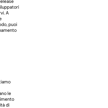
 release
iluppatori
vi. A
e
odo, puoi
onamento
stiamo
ano le
lgimento
tà di