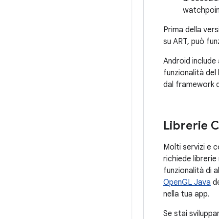
watchpoin
Prima della vers
su ART, può fun
Android include 
funzionalità de
dal framework d
Librerie 
Molti servizi e
richiede libreri
funzionalità di 
OpenGL Java
de
nella tua app.
Se stai svilupp