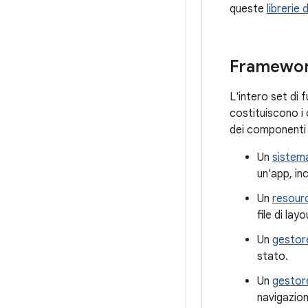
queste
librerie
Framewor
L'intero set di 
costituiscono i 
dei componenti d
Un
sistema
un'app, in
Un
resour
file di layo
Un
gestore
stato.
Un
gestore
navigazio