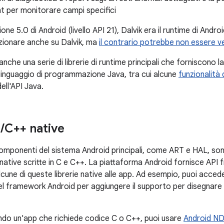
t per monitorare campi specifici
ione 5.0 di Android (livello API 21), Dalvik era il runtime di Andr
zionare anche su Dalvik, ma
il contrario potrebbe non essere v
anche una serie di librerie di runtime principali che forniscono 
l linguaggio di programmazione Java, tra cui alcune
funzionalità 
ell'API Java.
C
/
C++ native
 componenti del sistema Android principali, come ART e HAL, so
e native scritte in C e C++. La piattaforma Android fornisce AP
alcune di queste librerie native alle app. Ad esempio, puoi acce
l framework Android per aggiungere il supporto per disegnare 
ando un'app che richiede codice C o C++, puoi usare
Android N