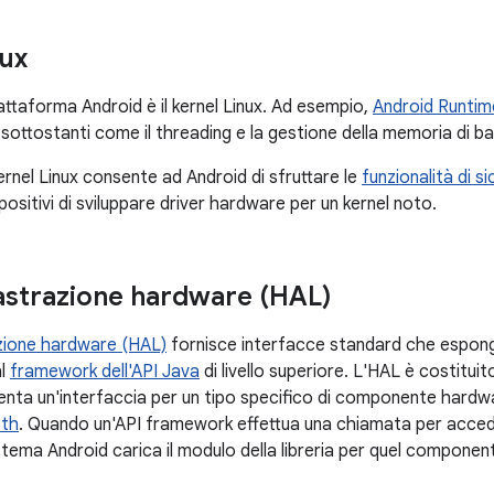
nux
attaforma Android è il kernel Linux. Ad esempio,
Android Runtim
 sottostanti come il threading e la gestione della memoria di bas
 kernel Linux consente ad Android di sfruttare le
funzionalità di si
spositivi di sviluppare driver hardware per un kernel noto.
i astrazione hardware (HAL)
razione hardware (HAL)
fornisce interfacce standard che espong
al
framework dell'API Java
di livello superiore. L'HAL è costituit
menta un'interfaccia per un tipo specifico di componente hard
oth
. Quando un'API framework effettua una chiamata per acced
sistema Android carica il modulo della libreria per quel compone