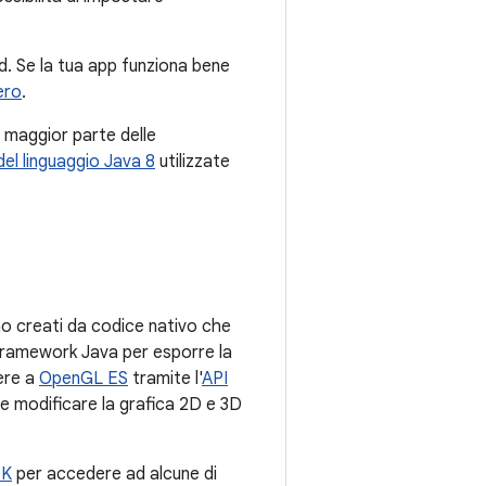
oid. Se la tua app funziona bene
ero
.
la maggior parte delle
del linguaggio Java 8
utilizzate
no creati da codice nativo che
I framework Java per esporre la
dere a
OpenGL ES
tramite l'
API
e modificare la grafica 2D e 3D
DK
per accedere ad alcune di