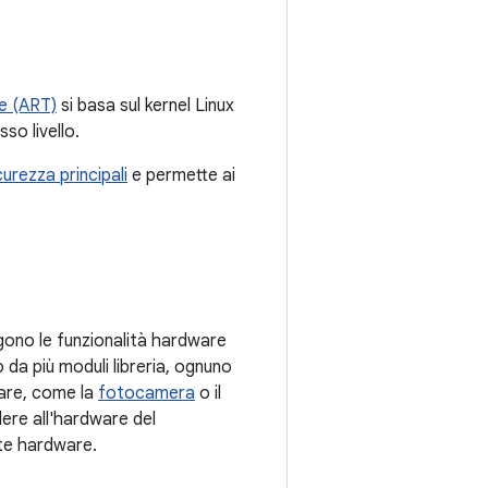
e (ART)
si basa sul kernel Linux
so livello.
curezza principali
e permette ai
ono le funzionalità hardware
o da più moduli libreria, ognuno
ware, come la
fotocamera
o il
ere all'hardware del
nte hardware.