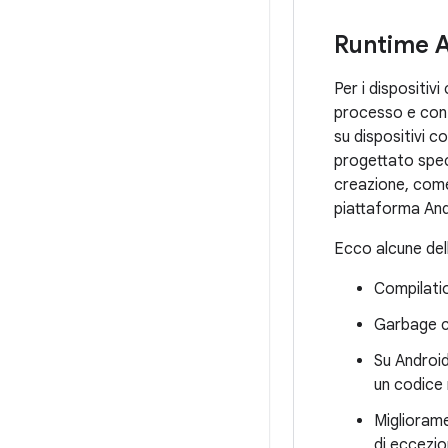
Runtime 
Per i dispositiv
processo e con 
su dispositivi 
progettato spec
creazione, co
piattaforma And
Ecco alcune dell
Compilatio
Garbage c
Su Android
un codice
Miglioram
di eccezio