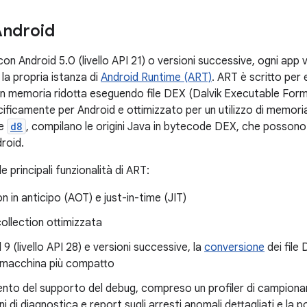
Android
i con Android 5.0 (livello API 21) o versioni successive, ogni app
la propria istanza di
Android Runtime (ART)
. ART è scritto per 
con memoria ridotta eseguendo file DEX (Dalvik Executable Fo
ificamente per Android e ottimizzato per un utilizzo di memoria
me
d8
, compilano le origini Java in bytecode DEX, che possono
roid.
e principali funzionalità di ART:
n in anticipo (AOT) e just-in-time (JIT)
ollection ottimizzata
 9 (livello API 28) e versioni successive, la
conversione
dei file 
 macchina più compatto
ento del supporto del debug, compreso un profiler di campion
ni di diagnostica e report sugli arresti anomali dettagliati e la p