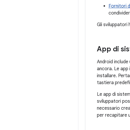
Fornitori 
condividere
Gli sviluppator
App di si
Android include 
ancora. Le app i
installare. Pert
tastiera predefi
Le app di sistem
sviluppatori po
necessario crea
per recapitare 