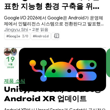
표한 지능형 환경 구축을 위한
Android의 주요 AI 업데이
Google I/O 2026에서 Google은 Android가 운영체
트
제에서 인텔리전스 시스템으로 전환된다고 발표했습
니다. 또한 시스템을 사용하여 기본적으로 지능형 환
Jingyu Shi
•
2분 읽음
경을 구축하고 Google AI의 기능을 앱에 도입하는 방
#Google I/O
#Android
+2
법을 시연했습니다.
19
5월
2026
제품 소식
Unity, Unreal, Godot용
Android XR 업데이트