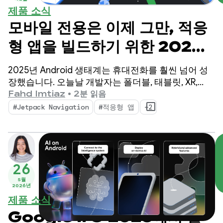
제품 소식
모바일 전용은 이제 그만, 적응
형 앱을 빌드하기 위한 2025
년의 세 가지 필수 업데이트
2025년 Android 생태계는 휴대전화를 훨씬 넘어 성
장했습니다. 오늘날 개발자는 폴더블, 태블릿, XR,
Chromebook, 호환 자동차를 포함한 5억 대 이상의
Fahd Imtiaz
•
2분 읽음
활성 기기에 도달할 수 있습니다.
#Jetpack Navigation
#적응형 앱
+2
26
5월
2026년
제품 소식
Google I/O 2026에서 발