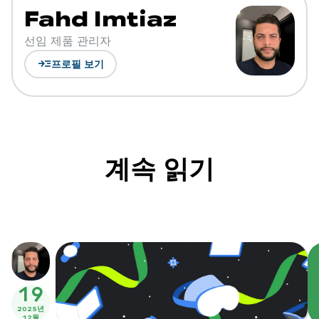
Fahd Imtiaz
선임 제품 관리자
read_more
프로필 보기
계속 읽기
19
2025년
12월