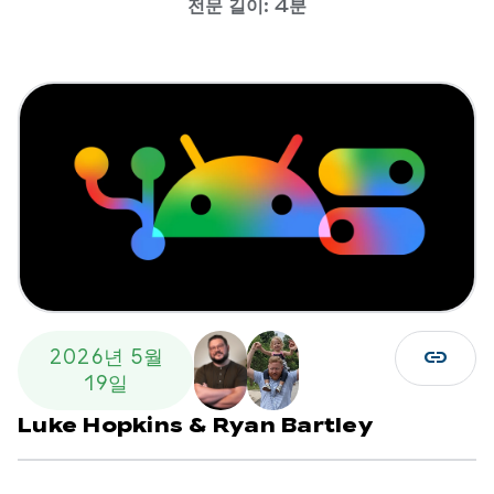
전문 길이: 4분
link
2026년 5월
19일
Luke Hopkins
&
Ryan Bartley