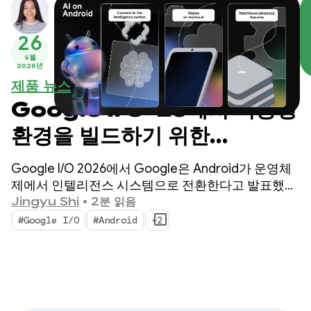
26
5월
2026년
제품 뉴스
Google I/O ‘26에서 지능형
환경을 빌드하기 위한
Android의 주요 AI 업데이
Google I/O 2026에서 Google은 Android가 운영체
트
제에서 인텔리전스 시스템으로 전환한다고 발표했습
니다. 또한 시스템으로 지능형 환경을 기본적으로 빌
Jingyu Shi
•
2분 읽음
드하고 Google의 AI 기능을 앱에 도입하는 방법을 시
#Google I/O
#Android
+2
연했습니다.