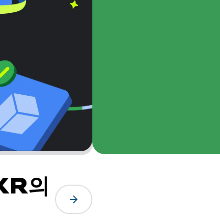
 XR의
arrow_forward