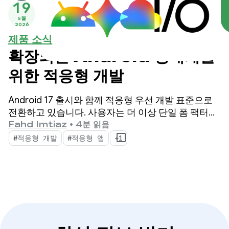
19
5월
2026
제품 소식
확장되는 Android 생태계를
위한 적응형 개발
Android 17 출시와 함께 적응형 우선 개발 표준으로
전환하고 있습니다. 사용자는 더 이상 단일 폼 팩터에
의존하지 않습니다. 하루 종일 휴대전화, 폴더블, 태블
Fahd Imtiaz
•
4분 읽음
릿, 노트북, 자동차 디스플레이, 몰입형 XR 환경 간에
#적응형 개발
#적응형 앱
+1
전환합니다.