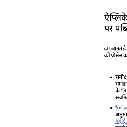
ऐप्लिक
पर पब
हम जानते ह
की प्रोसेस को
समीक्
समीक्ष
के लि
सबमिट
रिलीज
अनुम
गई है