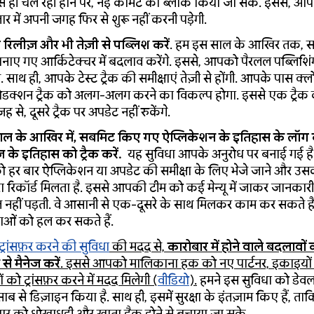
से ही चल रही होने पर, नई कमिट को ब्लॉक किया जा सके. इससे, आ
र में अपनी जगह फिर से शुरू नहीं करनी पड़ेगी.
रिलीज़ और भी तेज़ी से पब्लिश करें
. हम इस साल के आखिर तक, समी
नाए गए आर्किटेक्चर में बदलाव करेंगे. इससे, आपको पैरलल पब्लिशिं
. साथ ही, आपके टेस्ट ट्रैक की समीक्षाएं तेज़ी से होंगी. आपके पास क्
रोडक्शन ट्रैक को अलग-अलग करने का विकल्प होगा. इससे एक ट्रैक क
 से, दूसरे ट्रैक पर अपडेट नहीं रुकेंगे.
ल के आखिर में, सबमिट किए गए ऐप्लिकेशन के इतिहास के लॉग 
़ के इतिहास को ट्रैक करें.
यह सुविधा आपके अनुरोध पर बनाई गई है
हर बार ऐप्लिकेशन या अपडेट की समीक्षा के लिए भेजे जाने और उसक
रा रिकॉर्ड मिलता है. इससे आपकी टीम को कई मेन्यू में जाकर जानकारी 
त नहीं पड़ती. वे आसानी से एक-दूसरे के साथ मिलकर काम कर सकते ह
ाओं को हल कर सकते हैं.
्रांसफ़र करने की सुविधा
की मदद से,
कारोबार में होने वाले बदलावों 
से मैनेज करें
. इससे आपको मालिकाना हक को नए पार्टनर, इकाइयों 
ं को ट्रांसफ़र करने में मदद मिलेगी (
वीडियो
).
हमने इस सुविधा को डेवल
ाब से डिज़ाइन किया है. साथ ही, इसमें सुरक्षा के इंतज़ाम किए हैं, 