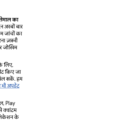
्तेमाल का
िन अरबों बार
म जांचों का
ना ज़रूरी
 और जोखिम
के लिए,
्रेट किए जा
िल सकें. हम
ो भी अपडेट
ल, Play
े क्वांटम
्लिकेशन के