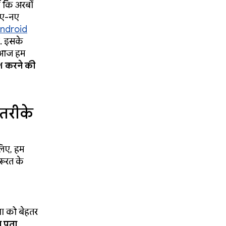
 कि अरबों
 नए-नए
ndroid
. इसके
ा. आज हम
िश करने की
 तरीके
लिए, हम
रूरत के
धा को बेहतर
ा पता