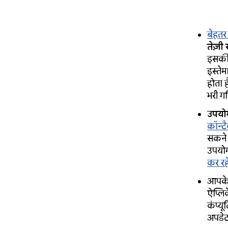
बेहतर
तेज़ी
इसकी 
इस्ते
होता 
भरी ग
उपयोग
कॉन्ट
सकने 
उपयोग
कर रहे 
आपके
ऐप्लि
कंप्य
अपडेट 