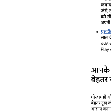
लगाय
जैसे,
को सी
अपनी 
एसडीक
साल क
वर्कफ
Play 
आपके क
बेहतर स
धोखाधड़ी औ
बेहतर टूल क
आसान बना रहे