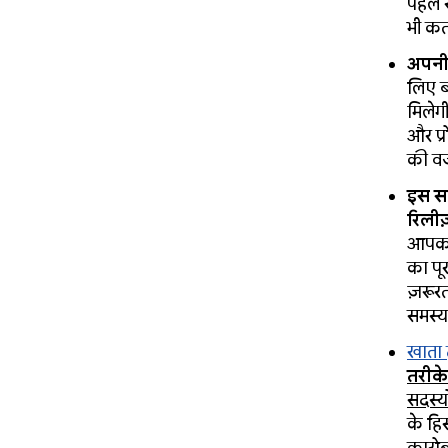
पहले 
भी कता
अपनी 
लिए ब
मिलेगी
और प्
की वजह
इस सा
रिलीज
आपको 
का पू
ज़रूर
समस्य
खाता ट
तरीके 
सदस्यो
के हिस