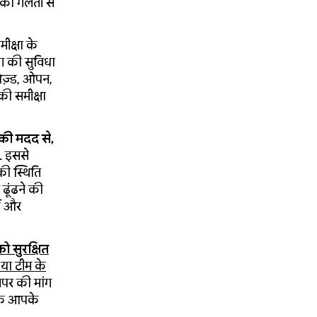
पको गलती से
क्षा के
ग की सुविधा
लोज़्ड, ओपन,
ी समीक्षा
की मदद से,
. इससे
ी स्थिति
ढूंढने की
ैं और
को सुरक्षित
या टीम के
पर की मांग
ताकि आपके