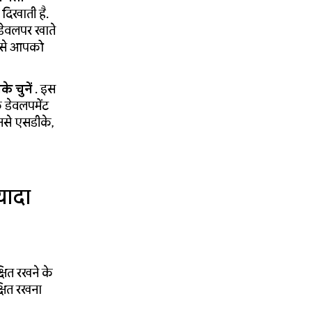
 दिखाती है.
डेवलपर खाते
इससे आपको
े चुनें
. इस
डेवलपमेंट
ौनसे एसडीके,
यादा
षित रखने के
्षित रखना