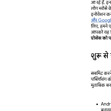
आ रहे हैं. 
लोग भरोसे 
इनोवेशन कर
और Google P
लिए, हमने ए
आपको यह द
प्रोसेस को 
शुरू स
सबमिट करने
पब्लिशिंग क
मुताबिक बना
Andro
बनाया