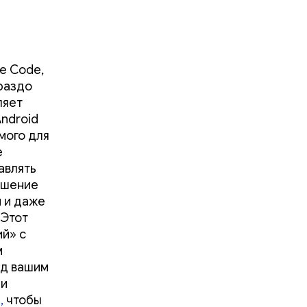
e Code,
ораздо
ляет
ndroid
мого для
е
авлять
ешение
 и даже
 Этот
й» с
м
од вашим
и
,
чтобы