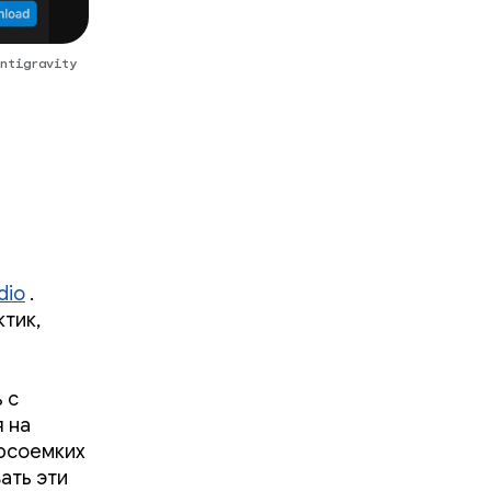
ntigravity
dio
.
тик,
 с
 на
урсоемких
ать эти