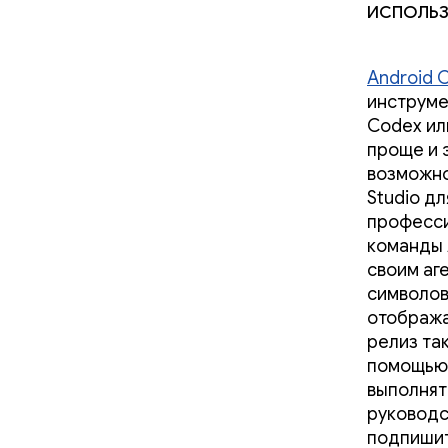
использ
Android 
инструме
Codex или
проще и 
возможно
Studio д
професси
команды 
своим аг
символов
отобража
релиз та
помощью
выполнят
руководс
подпиши