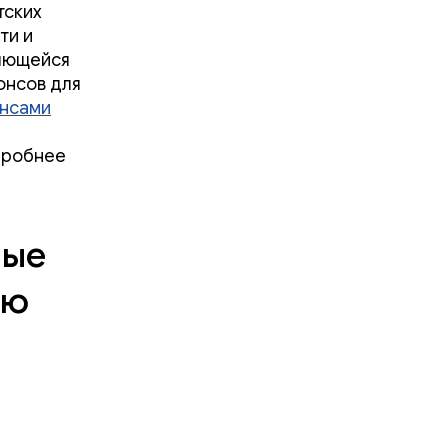
тских
ти и
ряющейся
онсов для
онсами
дробнее
ные
ью