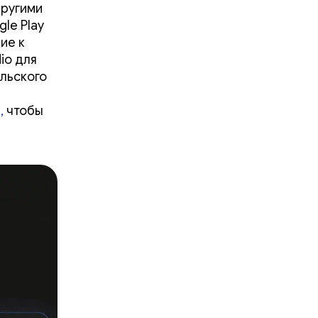
другими
le Play
ие к
io для
льского
,
чтобы