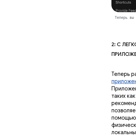
Теперь вы 
2: С ле
приложен
Теперь р
приложени
Приложен
таких как
рекоменд
позволяе
помощью 
физическ
локальны