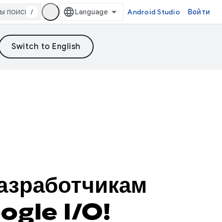
/
Android Studio
Войти
разработчикам
ogle I/O!