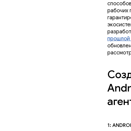
способов
рабочих 
гарантир
экосисте
разработ
прошлой
обновлен
рассмотр
Созд
Andr
аген
1: Andro