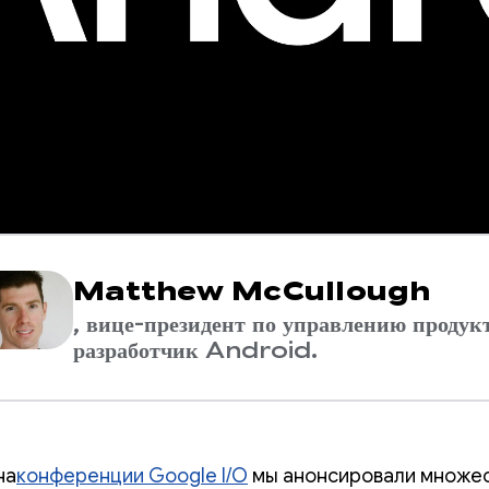
Matthew McCullough
, вице-президент по управлению продук
разработчик Android.
на
конференции Google I/O
мы анонсировали множе