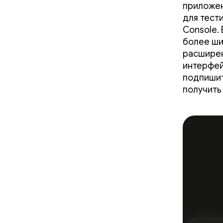
приложен
для тест
Console.
более ши
расширен
интерфей
подпиши
получить