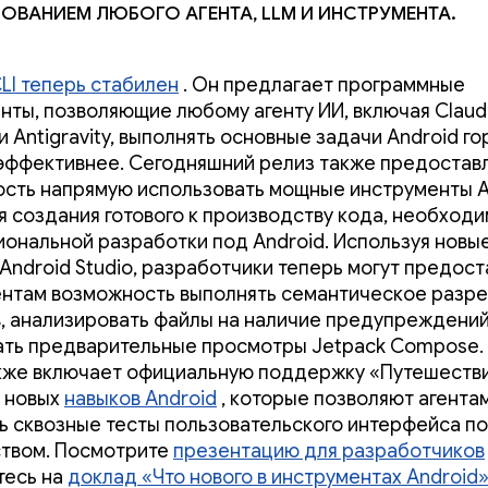
ованием любого агента, LLM и инструмента.
CLI теперь стабилен
. Он предлагает программные
нты, позволяющие любому агенту ИИ, включая Claud
 Antigravity, выполнять основные задачи Android г
эффективнее. Сегодняшний релиз также предостав
сть напрямую использовать мощные инструменты A
ля создания готового к производству кода, необходи
ональной разработки под Android. Используя новы
Android Studio, разработчики теперь могут предост
ентам возможность выполнять семантическое разр
, анализировать файлы на наличие предупреждений
ть предварительные просмотры Jetpack Compose.
кже включает официальную поддержку «Путешестви
 новых
навыков Android
, которые позволяют агента
ь сквозные тесты пользовательского интерфейса п
твом. Посмотрите
презентацию для разработчиков
тесь на
доклад «Что нового в инструментах Android»