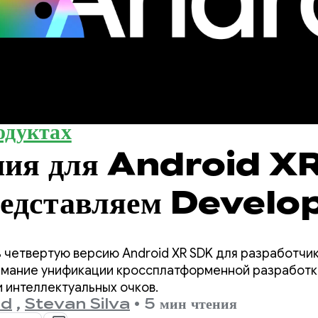
одуктах
ния для Android X
едставляем Develo
w 4.
 четвертую версию Android XR SDK для разработчи
имание унификации кроссплатформенной разработки
 интеллектуальных очков.
ld
,
Stevan Silva
•
5 мин чтения