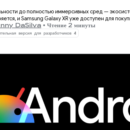
 обновления экосисте
ьности до полностью иммерсивных сред — экосист
ется, и Samsung Galaxy XR уже доступен для покуп
inny DaSilva
•
Чтение 2 минуты
тельная версия для разработчиков 4