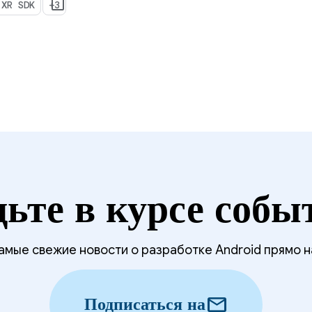
 XR SDK
+3
дьте в курсе собы
мые свежие новости о разработке Android прямо н
mail
Подписаться на