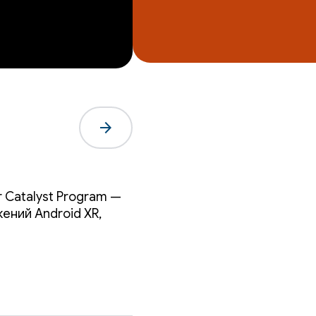
arrow_forward
 Catalyst Program —
прямо
ений Android XR,