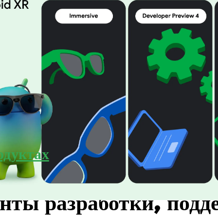
одуктах
ого в Android XR:
нты разработки, подд