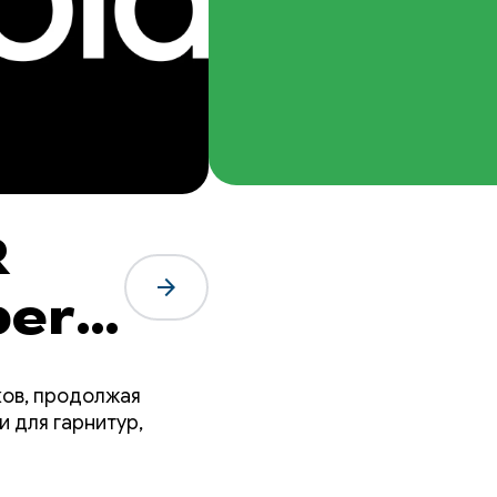
R
arrow_forward
per
ков, продолжая
 для гарнитур,