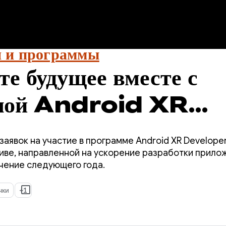
 и программы
те будущее вместе с
мой Android XR
per Catalyst
аявок на участие в программе Android XR Developer
 — подайте заявку 
ве, направленной на ускорение разработки прилож
течение следующего года.
чки
+1