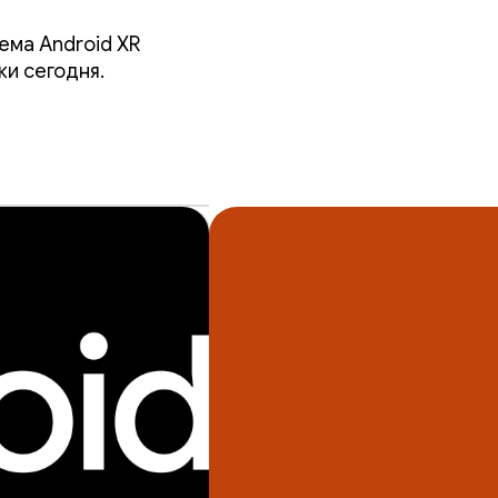
мы.
ема Android XR
ки сегодня.