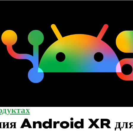
одуктах
ния Android XR дл