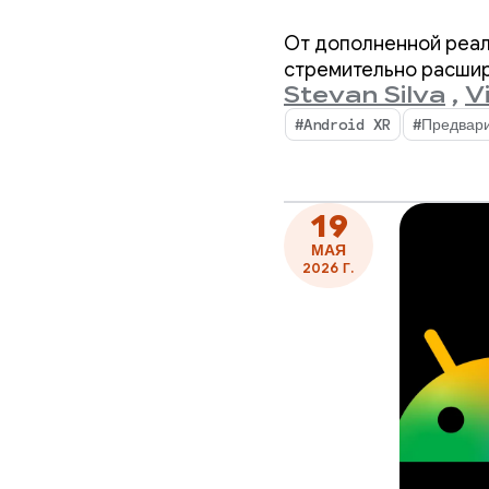
движка и
От дополненной реал
стремительно расширя
Stevan Silva
,
V
#Android XR
#Предвари
19
МАЯ
2026 Г.