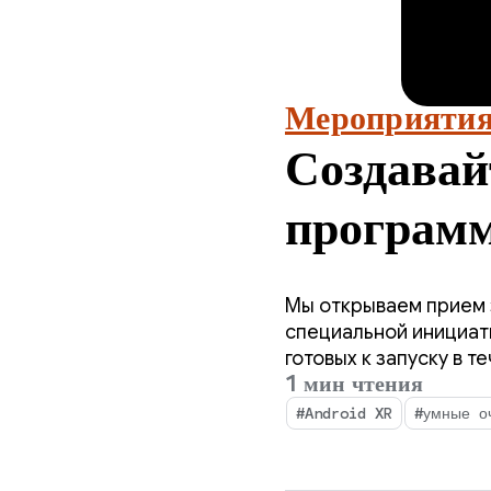
Мероприятия
Создавай
програм
Develo
Мы открываем прием з
Program
специальной инициати
готовых к запуску в 
1 мин чтения
сейчас!
#Android XR
#умные о