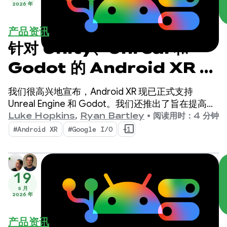
2026 年
产品资讯
针对 Unity、Unreal 和
Godot 的 Android XR 更
新
我们很高兴地宣布，Android XR 现已正式支持
Unreal Engine 和 Godot。我们还推出了旨在提高您
的工作效率并实现全新 XR 功能的新工具：Android
Luke Hopkins
,
Ryan Bartley
•
阅读用时：4 分钟
XR Engine Hub 和 Android XR Interaction
#Android XR
#Google I/O
+1
Framework。
19
5 月
2026 年
产品资讯