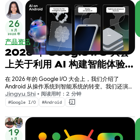
26
5 月
2026 年
产品资讯
2026 年 Google I/O 大会
上关于利用 AI 构建智能体验的
Android 最新动态
在 2026 年的 Google I/O 大会上，我们介绍了
Android 从操作系统到智能系统的转变。我们还演示
了如何使用系统原生构建智能体验，以及如何将
Jingyu Shi
•
阅读用时：2 分钟
Google AI 的强大功能融入您的应用中。
#Google I/O
#Android
+2
19
5 月