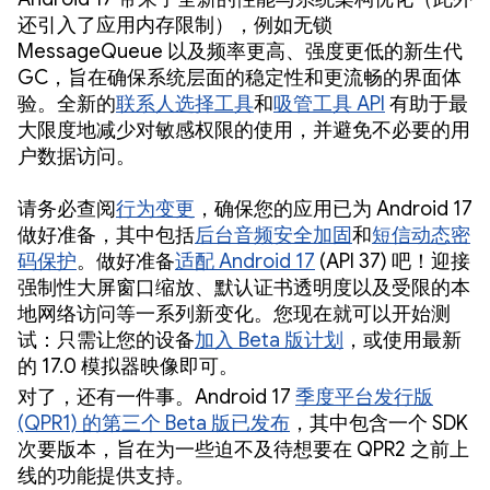
还引入了应用内存限制），例如无锁
MessageQueue 以及频率更高、强度更低的新生代
GC，旨在确保系统层面的稳定性和更流畅的界面体
验。全新的
联系人选择工具
和
吸管工具 API
有助于最
大限度地减少对敏感权限的使用，并避免不必要的用
户数据访问。
请务必查阅
行为变更
，确保您的应用已为 Android 17
做好准备，其中包括
后台音频安全加固
和
短信动态密
码保护
。做好准备
适配 Android 17
(API 37) 吧！迎接
强制性大屏窗口缩放、默认证书透明度以及受限的本
地网络访问等一系列新变化。您现在就可以开始测
试：只需让您的设备
加入 Beta 版计划
，或使用最新
的 17.0 模拟器映像即可。
对了，还有一件事。Android 17
季度平台发行版
(QPR1) 的第三个 Beta 版已发布
，其中包含一个 SDK
次要版本，旨在为一些迫不及待想要在 QPR2 之前上
线的功能提供支持。