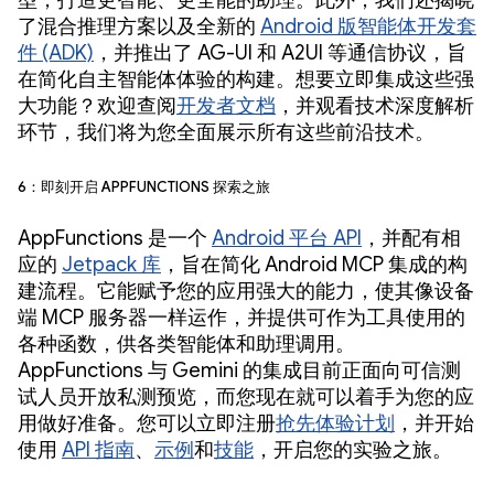
型，打造更智能、更全能的助理。此外，我们还揭晓
了混合推理方案以及全新的
Android 版智能体开发套
件 (ADK)
，并推出了 AG-UI 和 A2UI 等通信协议，旨
在简化自主智能体体验的构建。想要立即集成这些强
大功能？欢迎查阅
开发者文档
，并观看技术深度解析
环节，我们将为您全面展示所有这些前沿技术。
6：即刻开启 AppFunctions 探索之旅
AppFunctions 是一个
Android 平台 API
，并配有相
应的
Jetpack 库
，旨在简化 Android MCP 集成的构
建流程。它能赋予您的应用强大的能力，使其像设备
端 MCP 服务器一样运作，并提供可作为工具使用的
各种函数，供各类智能体和助理调用。
AppFunctions 与 Gemini 的集成目前正面向可信测
试人员开放私测预览，而您现在就可以着手为您的应
用做好准备。您可以立即注册
抢先体验计划
，并开始
使用
API 指南
、
示例
和
技能
，开启您的实验之旅。