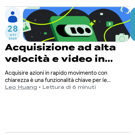
28
OTT
2025
Acquisizione ad alta
velocità e video in
slow motion con
Acquisire azioni in rapido movimento con
CameraX 1.5
chiarezza è una funzionalità chiave per le
moderne app per la fotocamera. Ciò si ottiene
Leo Huang
•
Lettura di 6 minuti
tramite l'acquisizione ad alta velocità, ovvero il
processo di acquisizione dei frame a velocità
come 120 o 240 f/s.