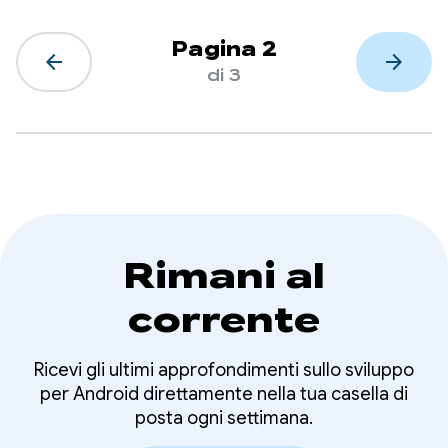
Pagina 2
arrow_back
arrow_forward
di 3
Rimani al
corrente
Ricevi gli ultimi approfondimenti sullo sviluppo
per Android direttamente nella tua casella di
posta ogni settimana.