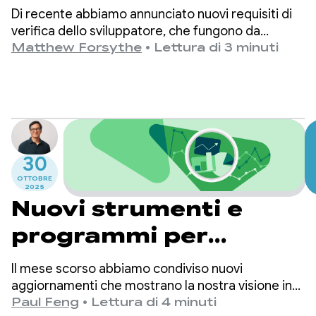
l'accesso in anteprima
Di recente abbiamo annunciato nuovi requisiti di
inizia ora mentre
verifica dello sviluppatore, che fungono da
ulteriore livello di difesa nel nostro impegno
Matthew Forsythe
•
Lettura di 3 minuti
continuiamo a
costante per proteggere gli utenti Android.
Sappiamo che la sicurezza funziona meglio
sviluppare in base al
quando tiene conto dei diversi modi in cui le
tuo feedback
persone utilizzano i nostri strumenti.
30
OTTOBRE
2025
Nuovi strumenti e
programmi per
accelerare il tuo
Il mese scorso abbiamo condiviso nuovi
successo su Google
aggiornamenti che mostrano la nostra visione in
evoluzione di Google Play: un luogo in cui le
Paul Feng
•
Lettura di 4 minuti
Play