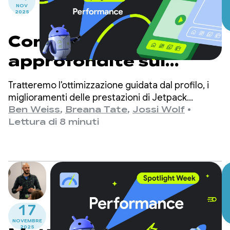
NOV
2025
Considerazioni più
approfondite sul
rendimento
Tratteremo l'ottimizzazione guidata dal profilo, i
miglioramenti delle prestazioni di Jetpack
Compose e le considerazioni sul lavoro dietro le
Ben Weiss
,
Breana Tate
,
Jossi Wolf
•
quinte.
Lettura di 8 minuti
17
NOVEMBRE
2025