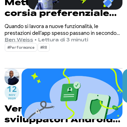
Metti la tua app sulla
corsia preferenziale
con la settimana di
Quando si lavora a nuove funzionalità, le
Android Performance
prestazioni dell'app spesso passano in secondo
piano. Tuttavia, anche se non è sempre la priorità
Ben Weiss
•
Lettura di 3 minuti
Spotlight.
degli sviluppatori, gli utenti possono vedere
#Performance
#R8
esattamente dove le prestazioni della tua app
sono inferiori.
12
NOV
2025
Verifica degli
sviluppatori Android: