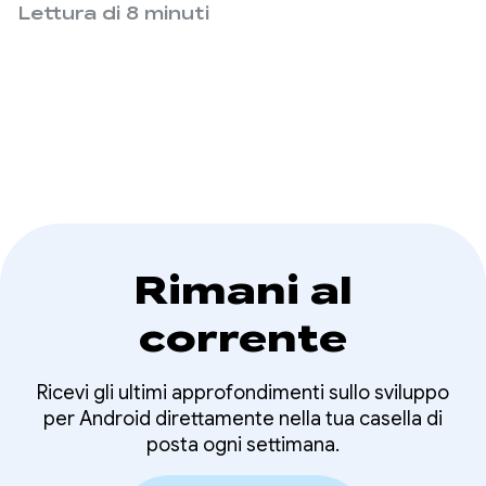
Compose e le considerazioni sul lavoro dietro le
Lettura di 8 minuti
quinte.
Rimani al
corrente
Ricevi gli ultimi approfondimenti sullo sviluppo
per Android direttamente nella tua casella di
posta ogni settimana.