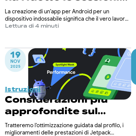
di wakelock parziali
La creazione di un'app per Android per un
eccessivi di oltre il
dispositivo indossabile significa che il vero lavoro
inizia quando lo schermo si spegne.
Lettura di 4 minuti
90%
19
NOV
2025
Istruzioni
Considerazioni più
approfondite sul
rendimento
Tratteremo l'ottimizzazione guidata dal profilo, i
miglioramenti delle prestazioni di Jetpack