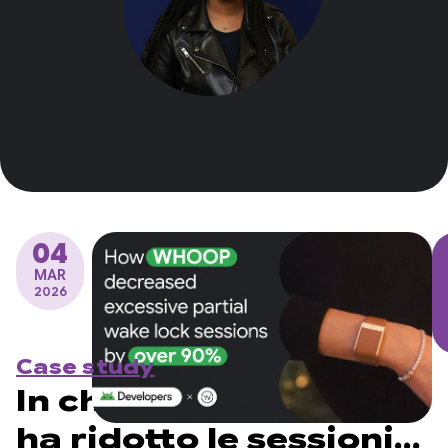
04
MAR
2026
Case study
In che modo WHOOP
ha ridotto le sessioni