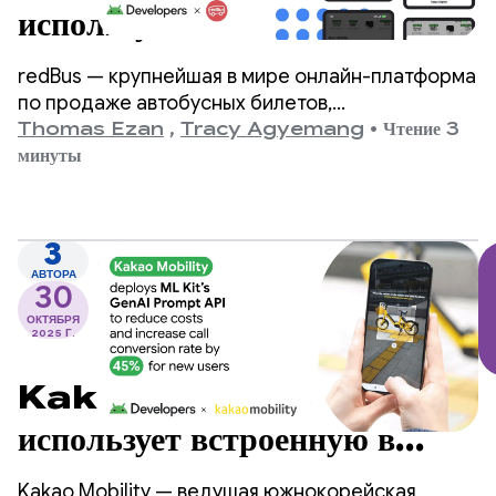
использует Gemini Flash
через Firebase AI Logic
redBus — крупнейшая в мире онлайн-платформа
для увеличения длины
по продаже автобусных билетов,
обслуживающая миллионы путешественников в
Thomas Ezan
,
Tracy Agyemang
•
Чтение 3
отзывов клиентов на 57%.
Индии, Юго-Восточной Азии и Латинской
минуты
Америке.
3
АВТОРА
30
ОКТЯБРЯ
2025 Г.
Kakao Mobility
использует встроенную в
устройство технологию
Kakao Mobility — ведущая южнокорейская