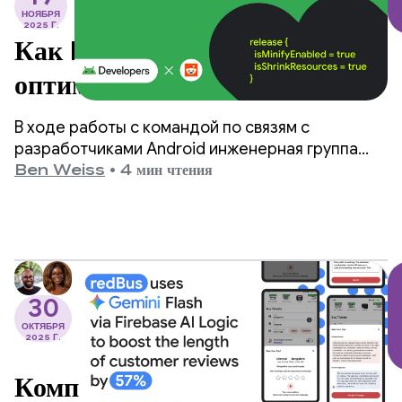
НОЯБРЯ
2025 Г.
Как Reddit использовал
оптимизатор R8 для
существенного повышения
В ходе работы с командой по связям с
производительности
разработчиками Android инженерная группа
Reddit использовала показатель
Ben Weiss
•
4 мин чтения
производительности приложения (App
Performance Score) для оценки своего
приложения.
30
ОКТЯБРЯ
2025 Г.
Компания redBus