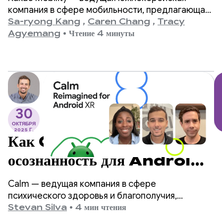
Gemini Nano для
компания в сфере мобильности, предлагающая
широкий спектр транспортных и доставочных
Sa-ryong Kang
,
Caren Chang
,
Tracy
снижения затрат и
услуг, включая вызов такси, навигацию, прокат
Agyemang
•
Чтение 4 минуты
велосипедов и скутеров, парковку и доставку
повышения конверсии
посылок через свое приложение Kakao T.
звонков на 45%.
30
ОКТЯБРЯ
2025 Г.
Как Calm переосмыслил
осознанность для Android
XR
Calm — ведущая компания в сфере
психического здоровья и благополучия,
приложения которой скачали более 180
Stevan Silva
•
4 мин чтения
миллионов раз. Когда они начали разработку