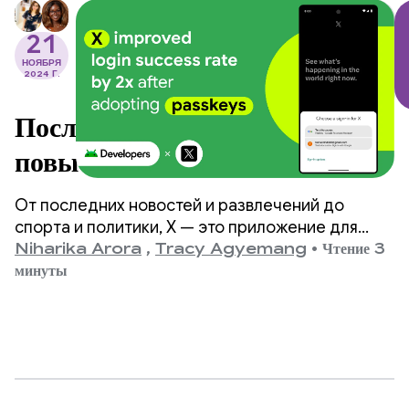
21
НОЯБРЯ
2024 Г.
После внедрения паролей X
повысил процент успешных
входов в систему в 2 раза.
От последних новостей и развлечений до
спорта и политики, X — это приложение для
социальных сетей, цель которого — помочь
Niharika Arora
,
Tracy Agyemang
•
Чтение 3
почти 500 миллионам пользователей по всему
минуты
миру получать полную информацию со всеми
комментариями в режиме реального времени.