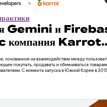
практики
ря Gemini и Fireba
c компания Karrot
величить продажи, вн
ное, основанное на взаимодействии между пользова
перевода менее чем з
ющее покупать, продавать и обмениваться товарам
вателями. С момента запуска в Южной Корее в 201
вые рынки, собрав более 43 миллионов зарегистри