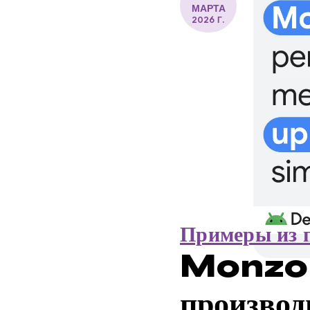
МАРТА
2026 Г.
Примеры из 
Monzo п
произво