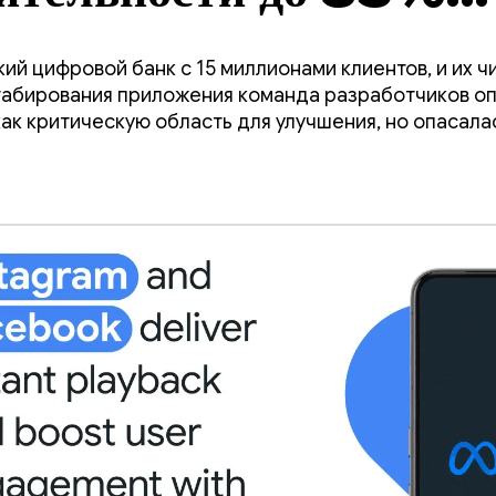
я простому обновлени
ий цифровой банк с 15 миллионами клиентов, и их 
табирования приложения команда разработчиков о
ак критическую область для улучшения, но опасалас
ий в коде.