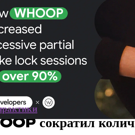
практики
OP сократил колич