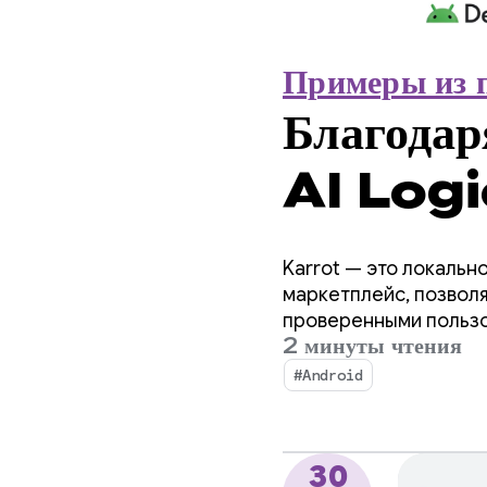
Примеры из 
Благода
AI Logi
смогла у
Karrot — это локаль
функцию 
маркетплейс, позволя
проверенными пользо
2 минуты чтения
расширилась на миро
недели.
пользователей.
#Android
30