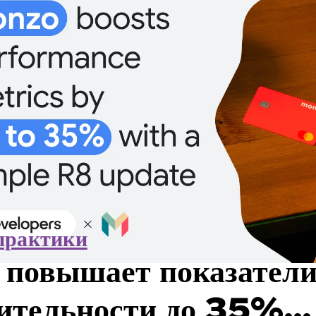
практики
овышает показател
дительности до 35%