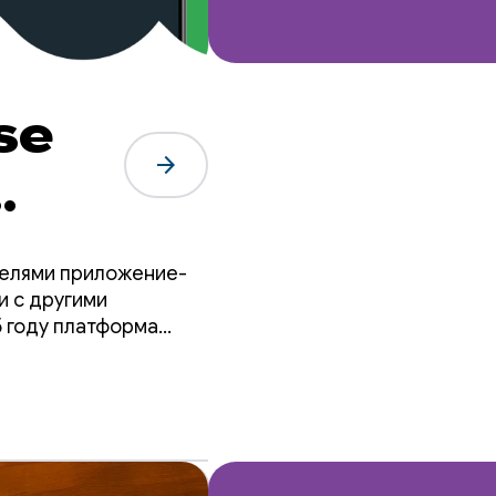
se
arrow_forward
едрив
телями приложение-
а 2
и с другими
5 году платформа
рованных