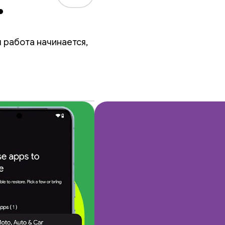
а
 работа начинается,