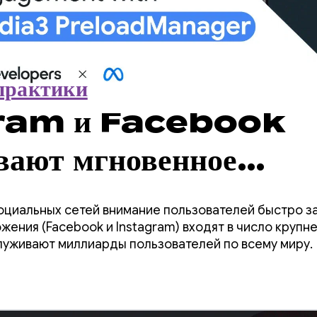
практики
ram и Facebook
вают мгновенное
ведение с помощью
оциальных сетей внимание пользователей быстро з
 PreloadManage
жения (Facebook и Instagram) входят в число круп
луживают миллиарды пользователей по всему миру.
вовлеченность
телей.