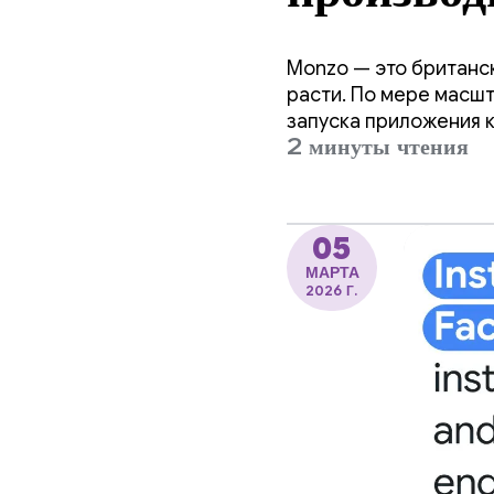
благодар
Monzo — это британск
R8.
расти. По мере масш
запуска приложения к
2 минуты чтения
значительных изменен
05
МАРТА
2026 Г.