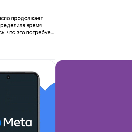
ю до
число продолжает
пределила время
ь, что это потребует