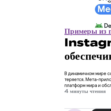
Примеры из 
Instag
обеспечи
воспроиз
В динамичном мире с
Media3
теряется. Мета-прило
платформ мира и обс
4 минуты чтения
повышая 
пользова