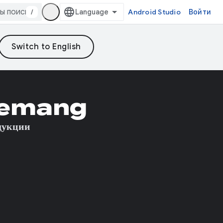
/
Android Studio
Войти
yemang
дукции