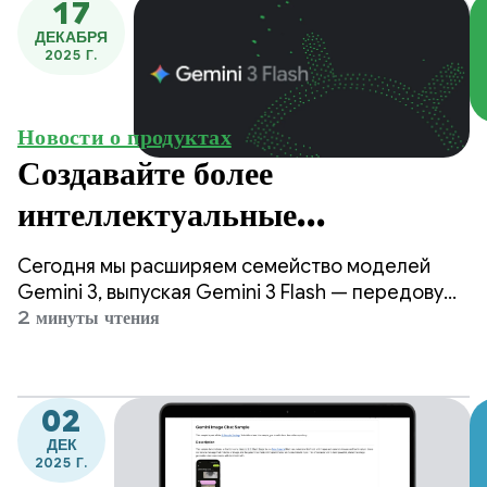
17
ДЕКАБРЯ
2025 Г.
Новости о продуктах
Создавайте более
интеллектуальные
приложения с помощью
Сегодня мы расширяем семейство моделей
Gemini 3 Flash.
Gemini 3, выпуская Gemini 3 Flash — передовую
интеллектуальную систему, созданную для
2 минуты чтения
высокой скорости по минимальной цене.
02
ДЕК
2025 Г.