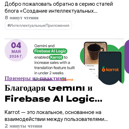
приложения для Android:
Добро пожаловать обратно в серию статей
облачные и гибридные
блога «Создание интеллектуальных
приложений для Android», где мы берем
8 минут чтения
вычисления.
обычное приложение для Android и
#ИнтеллектуальныеПриложения
превращаем его в персонализированное,
интеллектуальное и управляемое
04
пользователем приложение.
МАЯ
2026 Г.
Примеры из практики
Благодаря Gemini и
Firebase AI Logic
компания Karrot смогла
Karrot — это локальное, основанное на
увеличить продажи, внедрив
взаимодействии между пользователями
приложение-маркетплейс, позволяющее
2 минуты чтения