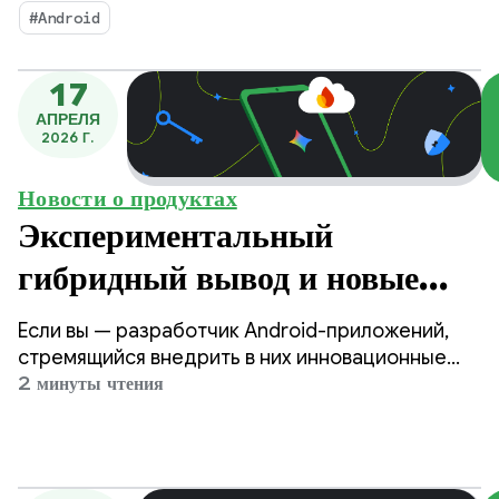
функцию перевода менее чем
покупать, продавать и обмениваться товарами с
#Android
другими проверенными пользователями. С
за 2 недели.
момента запуска в Южной Корее в 2015 году
17
платформа расширилась на мировые рынки,
АПРЕЛЯ
собрав более 43 миллионов
2026 Г.
зарегистрированных пользователей.
Новости о продуктах
Экспериментальный
гибридный вывод и новые
модели Gemini для
Если вы — разработчик Android-приложений,
Android
стремящийся внедрить в них инновационные
функции искусственного интеллекта, то
2 минуты чтения
недавно мы выпустили новые мощные
обновления.