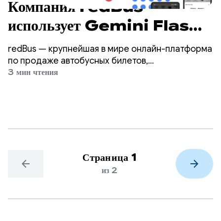
Компания redBus
использует Gemini Flash
через Firebase AI Logic
redBus — крупнейшая в мире онлайн-платформа
для увеличения длины
по продаже автобусных билетов,
обслуживающая миллионы путешественников в
3 мин чтения
отзывов клиентов на 57%.
Индии, Юго-Восточной Азии и Латинской
Америке.
Страница 1
arrow_back
arrow_forward
из 2