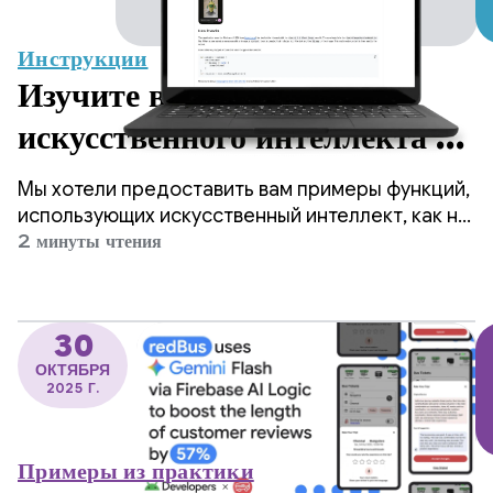
Инструкции
Изучите возможности
искусственного интеллекта на
Android с помощью нашего
Мы хотели предоставить вам примеры функций,
демонстрационного
использующих искусственный интеллект, как на
устройствах, так и в облаке, и вдохновить вас на
2 минуты чтения
приложения-каталога.
создание восхитительных впечатлений для
ваших пользователей.
30
ОКТЯБРЯ
2025 Г.
Примеры из практики