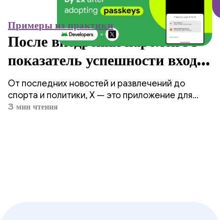
Примеры из практики
После внедрения паролей X
показатель успешности входа
в систему увеличился в 2
От последних новостей и развлечений до
раза.
спорта и политики, X — это приложение для
социальных сетей, цель которого — помочь
3 мин чтения
почти 500 миллионам пользователей по всему
миру получать полную информацию со всеми
комментариями в режиме реального времени.