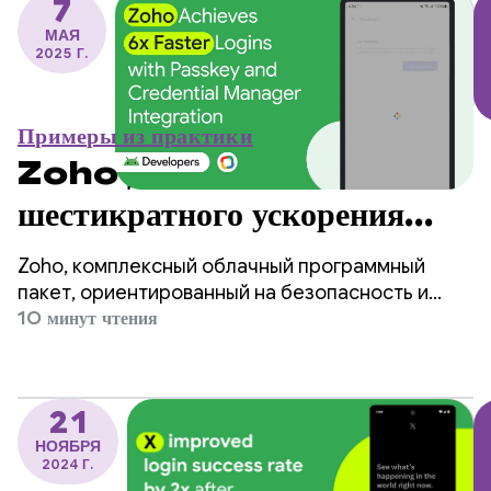
7
МАЯ
2025 Г.
Примеры из практики
Zoho добилась
шестикратного ускорения
входа в систему благодаря
Zoho, комплексный облачный программный
интеграции с Passkey и
пакет, ориентированный на безопасность и
удобство использования, добился
10 минут чтения
Credential Manager.
значительных улучшений, внедрив
использование паролей в своем приложении
OneAuth для Android.
21
НОЯБРЯ
2024 Г.