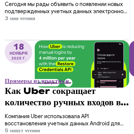
пользователей с системой
Сегодня мы рады объявить о появлении новых
проверки электронной почты
подтвержденных учетных данных электронной
почты, выданных Google, которые
3 мин чтения
через менеджер учетных
разработчики теперь могут получать напрямую
через API цифровых учетных данных Credential
данных.
Manager в Android.
18
НОЯБРЯ
2025 Г.
Примеры из практики
Как Uber сокращает
количество ручных входов в
систему на 4 миллиона в год
Компания Uber использовала API
благодаря API
восстановления учетных данных Android для
упрощения входа в систему на новых
5 минут чтения