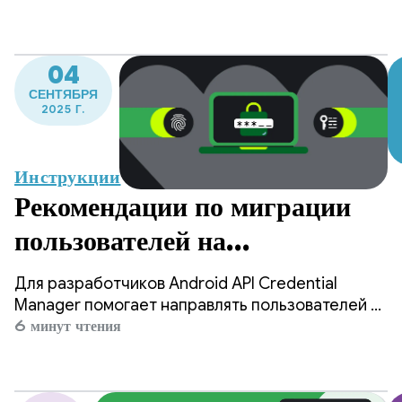
восстановления учетных
устройствах, прогнозируя сокращение
количества ручных входов в систему на 4
данных
миллиона в год и повышение уровня удержания
04
пользователей.
СЕНТЯБРЯ
2025 Г.
Инструкции
Рекомендации по миграции
пользователей на
использование паролей с
Для разработчиков Android API Credential
помощью Credential
Manager помогает направлять пользователей к
использованию паролей, обеспечивая при этом
6 минут чтения
Manager
дальнейшую поддержку традиционных
механизмов входа в систему, таких как пароли.