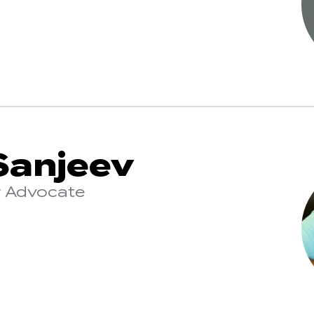
Sanjeev
r Advocate