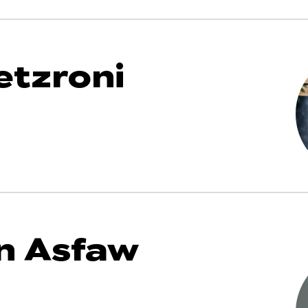
etzroni
 Asfaw