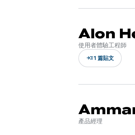
Alon H
使用者體驗工程師
read_more
1 篇貼文
Amman
產品經理