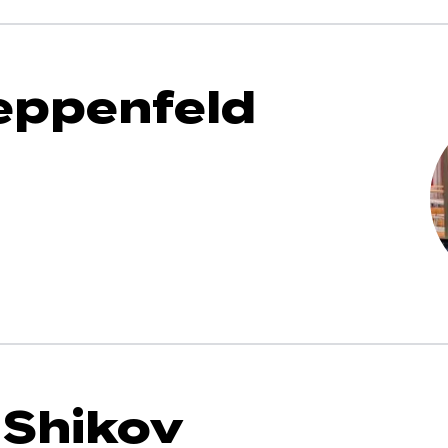
eppenfeld
 Shikov