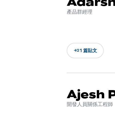
Adarsh
產品群經理
read_more
1 篇貼文
Ajesh P
開發人員關係工程師