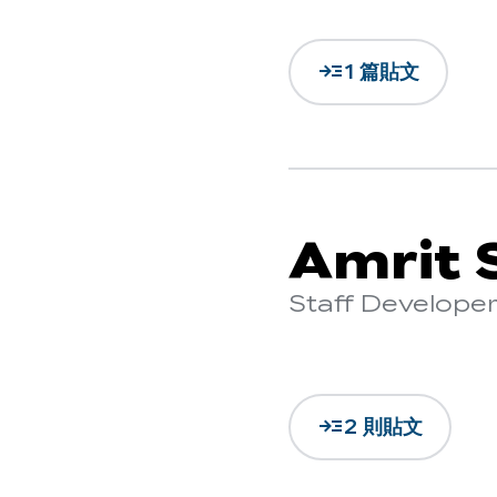
read_more
1 篇貼文
Amrit 
Staff Develope
read_more
2 則貼文