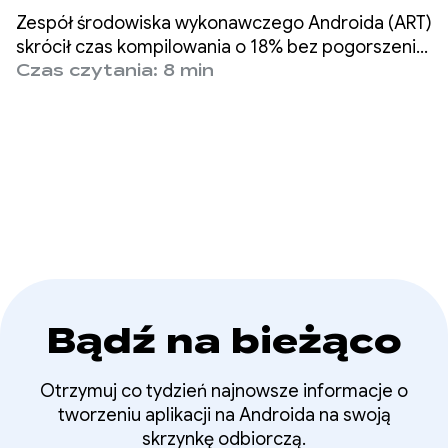
kompromisów
Zespół środowiska wykonawczego Androida (ART)
skrócił czas kompilowania o 18% bez pogorszenia
jakości skompilowanego kodu i bez regresji w
Czas czytania: 8 min
zakresie szczytowego zużycia pamięci. Ta
poprawa była częścią naszej inicjatywy z 2025 r.,
której celem było skrócenie czasu kompilacji bez
pogorszenia jakości skompilowanego kodu i bez
zwiększenia zużycia pamięci.
Bądź na bieżąco
Otrzymuj co tydzień najnowsze informacje o
tworzeniu aplikacji na Androida na swoją
skrzynkę odbiorczą.