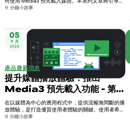
部分
何使用 Media3 預先載入媒體。本系列文章將引導您
逐步瞭解，如何在 Android 應用程式中建構高回應速
9 分鐘小故事
度、低延遲的媒體體驗。
05
9 月
2025
產品最新消息
提升媒體播放體驗：推出
Media3 預先載入功能 - 第 1
部分
在以媒體為中心的應用程式中，提供流暢無間斷的播
放體驗，是打造優質使用者體驗的關鍵。使用者希望
影片能立即開始播放，且過程流暢無間斷。
8 分鐘小故事