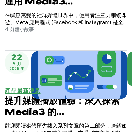
運用 Media3
PreloadManager 提供即
在瞬息萬變的社群媒體世界中，使用者注意力稍縱即
時播放功能，提升使用者參與
逝。Meta 應用程式 (Facebook 和 Instagram) 是全
球最大的社群平台之一，為全球數十億使用者提供服
4 分鐘小故事
度
務。
22
9 月
2025 年
產品最新消息
提升媒體播放體驗：深入探索
Media3 的
PreloadManager - 第 2
歡迎閱讀媒體預先載入系列文章的第二部分，瞭解如