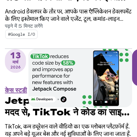
करके, Android के लिए तेज़ी से
Android डेवलपर के तौर पर, आपके पास ऐप्लिकेशन डेवलपमेंट
डेवलपमेंट करें
के लिए इस्तेमाल किए जाने वाले एजेंट, टूल, कमांड-लाइन
इंटरफ़ेस (सीएलआई) और एलएलएम के कई विकल्प होते हैं.
पढ़ने में 5 मिनट लगेंगे
#Google I/O
13
मार्च
2026
केस स्टडी
Jetpack Compose की
मदद से, TikTok ने कोड का साइज़
58% तक कम किया और नई
TikTok, कम ड्यूरेशन वाले वीडियो का एक ग्लोबल प्लैटफ़ॉर्म है.
सुविधाओं के लिए ऐप्लिकेशन की
यह अपने बड़े यूज़र बेस और नई सुविधाओं के लिए जाना जाता है.