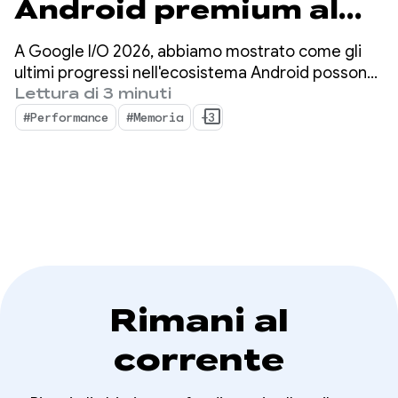
Android premium al
Google I/O '26
A Google I/O 2026, abbiamo mostrato come gli
ultimi progressi nell'ecosistema Android possono
aiutarti a migliorare la qualità della tua app e
Lettura di 3 minuti
massimizzare l'efficienza dello sviluppo.
#Performance
#Memoria
+3
Rimani al
corrente