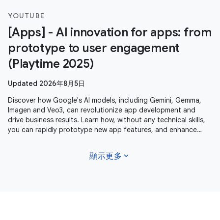
YOUTUBE
[Apps] - AI innovation for apps: from
prototype to user engagement
(Playtime 2025)
Updated 2026年8月5日
Discover how Google's AI models, including Gemini, Gemma,
Imagen and Veo3, can revolutionize app development and
drive business results. Learn how, without any technical skills,
you can rapidly prototype new app features, and enhance
user experiences
expand_more
顯示更多