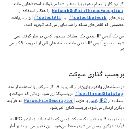
اگر این کار را انجام دهید، برنامه‌های شما می‌توانند استثناهایی مانند
NetworkOnMainThreadException
را هنگام استفاده از
روش‌های
detectNetwork()
یا
detectAll()
برای دریافت
خط‌مشی که نقض‌های شبکه را شناسایی می‌کند، تجربه کنند.
حل یک آدرس IP عددی یک عملیات مسدود کردن در نظر گرفته نمی
شود. وضوح آدرس IP عددی مانند نسخه های قبل از اندروید 9 کار می
کند.
برچسب گذاری سوکت
در نسخه‌های پلتفرم پایین‌تر از اندروید 9، اگر سوکتی با استفاده از متد
setThreadStatsTag()
برچسب‌گذاری شود، زمانی که سوکت با
استفاده از
IPC بایندر
با ظرف
ParcelFileDescriptor
به فرآیند
دیگری ارسال می‌شود، برچسب‌گذاری نمی‌شود.
در اندروید 9 و بالاتر، تگ سوکت زمانی که با استفاده از بایندر IPC به
فرآیند دیگری ارسال می‌شود، حفظ می‌شود. این تغییر می تواند بر آمار