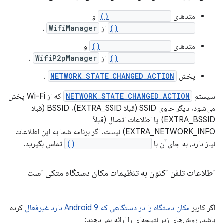
متدهای
getScanResults()
و
getConnectionInfo()
از
WifiManager
.
متدهای
discoverServices()
و
addServiceRequest()
از
WifiP2pManager
.
پخش
NETWORK_STATE_CHANGED_ACTION
.
سیستم
NETWORK_STATE_CHANGED_ACTION
که از Wi-Fi پخش
می‌شود، دیگر حاوی SSID (قبلا EXTRA_SSID)، BSSID (قبلا
EXTRA_BSSID) یا اطلاعات اتصال (قبلاً
EXTRA_NETWORK_INFO) نیست. اگر برنامه شما به این اطلاعات
نیاز دارد، به جای آن با
getConnectionInfo()
تماس بگیرید.
اطلاعات تلفن اکنون به تنظیمات مکان دستگاه متکی است
اگر کاربر
مکان دستگاه را در دستگاهی که Android 9 دارد غیرفعال
کرده
باشد، روش‌های زیر نتیجه‌ای را ارائه نمی‌دهند: