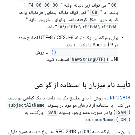
80
" می تواند زیر دنباله اولیه "
F4 80 80 80
"
باشد، اما "
C0
" نمی تواند دنباله ابتدایی هر دنباله واحد
کد به خوبی شکل گرفته باشد. بنابراین، خروجی باید "
A\ufffd\ufffdA\ufffdA
" باشد.
برای رمزگشایی یک دنباله UTF-8 / CESU-8 اصلاح شده
در Android 9 یا بالاتر، از متد
DataInputStream.readUTF()
یا روش
JNI استفاده کنید.
NewStringUTF()
تأیید نام میزبان با استفاده از گواهی
RFC 2818
دو روش را برای تطبیق یک نام دامنه با یک گواهی توصیف
می کند - با استفاده از نام های موجود در پسوند
subjectAltName
) یا در صورت عدم وجود پسوند
SAN
(
SAN
، بازگشت به
commonName
(
CN
).
با این حال، بازگشت به
CN
در RFC 2818 منسوخ شد. به همین دلیل،