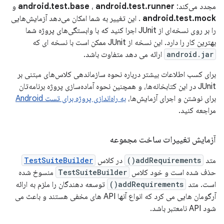
مجدد می‌کند:
android.test.runner
،
android.test.base
و
android.test.mock
. این تغییر به شما امکان می‌دهد آزمایش‌هایی
را بر روی نسخه‌ای از JUnit اجرا کنید که با وابستگی‌های پروژه شما
بهترین کار را دارد. این نسخه از JUnit ممکن است با نسخه ای که
android.jar
ارائه می دهد متفاوت باشد.
برای کسب اطلاعات بیشتر درباره نحوه سازماندهی کلاس‌های مبتنی بر
JUnit در این کتابخانه‌ها، و همچنین نحوه آماده‌سازی پروژه برنامه‌تان
برای نوشتن و اجرای آزمایش‌ها،
به راه‌اندازی پروژه برای تست Android
مراجعه کنید.
آزمایش تغییرات ساخت مجموعه
متد
addRequirements()
در کلاس
TestSuiteBuilder
حذف شده است و خود کلاس
TestSuiteBuilder
منسوخ شده
است. متد
addRequirements()
توسعه دهندگان را ملزم به ارائه
آرگومان هایی می کرد که انواع آنها API های مخفی هستند و باعث می
شود API نامعتبر باشد.