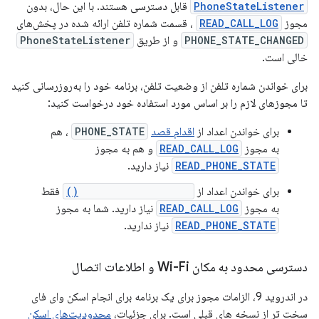
PhoneStateListener
قابل دسترسی هستند. با این حال، بدون
مجوز
READ_CALL_LOG
، قسمت شماره تلفن ارائه شده در پخش‌های
PHONE_STATE_CHANGED
و از طریق
PhoneStateListener
خالی است.
برای خواندن شماره تلفن از وضعیت تلفن، برنامه خود را به‌روزرسانی کنید
تا مجوزهای لازم را بر اساس مورد استفاده خود درخواست کنید:
برای خواندن اعداد از
اقدام قصد
PHONE_STATE
، هم
به مجوز
READ_CALL_LOG
و هم به مجوز
READ_PHONE_STATE
نیاز دارید.
برای خواندن اعداد از
onCallStateChanged()
فقط
به مجوز
READ_CALL_LOG
نیاز دارید. شما به مجوز
READ_PHONE_STATE
نیاز ندارید.
دسترسی محدود به مکان Wi-Fi و اطلاعات اتصال
در اندروید 9، الزامات مجوز برای یک برنامه برای انجام اسکن وای فای
سخت تر از نسخه های قبلی است. برای جزئیات،
محدودیت‌های اسکن