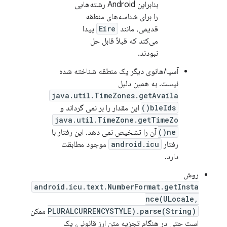
بنابراین Android رشته‌هایی
را برای شناسه‌های منطقه
قدیمی، مانند
Eire
پیدا
می‌کند که قبلاً قابل حل
نبودند.
آسیا/هانوی دیگر یک منطقه شناخته شده
نیست. به همین دلیل
java.util.TimeZones.getAvaila
bleIds()
این مقدار را بر نمی گرداند و
java.util.TimeZone.getTimeZo
ne()
آن را تشخیص نمی دهد. این رفتار با
رفتار
android.icu
موجود مطابقت
دارد.
روش
android.icu.text.NumberFormat.getInsta
nce(ULocale,
PLURALCURRENCYSTYLE).parse(String)
ممکن
است حتی در هنگام تجزیه متن ارز قانونی، یک