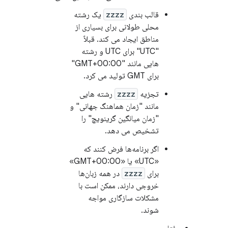
قالب بندی
zzzz
یک رشته
محلی طولانی برای بسیاری از
مناطق ایجاد می کند. قبلاً
"UTC" برای UTC و رشته
هایی مانند "GMT+00:00"
برای GMT ​​تولید می کرد.
تجزیه
zzzz
رشته هایی
مانند "زمان هماهنگ جهانی" و
"زمان میانگین گرینویچ" را
تشخیص می دهد.
اگر برنامه‌ها فرض کنند که
«UTC» یا «GMT+00:00»
برای
zzzz
در همه زبان‌ها
خروجی دارند، ممکن است با
مشکلات سازگاری مواجه
شوند.