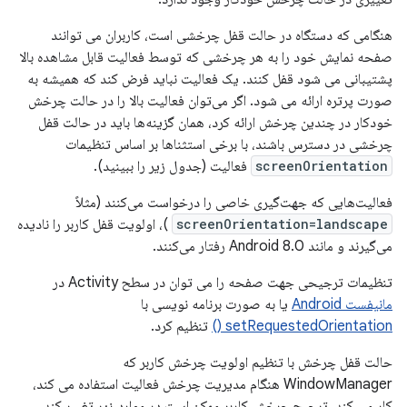
هنگامی که دستگاه در حالت قفل چرخشی است، کاربران می توانند
صفحه نمایش خود را به هر چرخشی که توسط فعالیت قابل مشاهده بالا
پشتیبانی می شود قفل کنند. یک فعالیت نباید فرض کند که همیشه به
صورت پرتره ارائه می شود. اگر می‌توان فعالیت بالا را در حالت چرخش
خودکار در چندین چرخش ارائه کرد، همان گزینه‌ها باید در حالت قفل
چرخشی در دسترس باشند، با برخی استثناها بر اساس تنظیمات
screenOrientation
فعالیت (جدول زیر را ببینید).
فعالیت‌هایی که جهت‌گیری خاصی را درخواست می‌کنند (مثلاً
screenOrientation=landscape
)، اولویت قفل کاربر را نادیده
می‌گیرند و مانند Android 8.0 رفتار می‌کنند.
تنظیمات ترجیحی جهت صفحه را می توان در سطح Activity در
مانیفست Android
یا به صورت برنامه نویسی با
setRequestedOrientation ()
تنظیم کرد.
حالت قفل چرخش با تنظیم اولویت چرخش کاربر که
WindowManager هنگام مدیریت چرخش فعالیت استفاده می کند،
کار می کند. ترجیح چرخش کاربر ممکن است در موارد زیر تغییر کند.