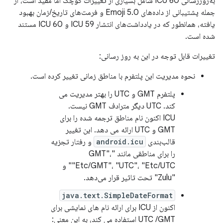
به‌روزرسانی ICU 60 شامل بسیاری از تغییرات کوچک اما مفید است، از
جمله پشتیبانی از داده‌های Emoji 5.0 و فرمت‌های تاریخ/زمان بهبود
یافته، همانطور که در یادداشت‌های انتشار ICU 59 و ICU 60 مستند
شده است.
تغییرات قابل توجه در این به روز رسانی:
نحوه مدیریت این پلتفرم با مناطق زمانی تغییر کرده است.
پلتفرم GMT و UTC را بهتر مدیریت می
کند. UTC دیگر مترادف GMT نیست.
ICU اکنون نام مناطق ترجمه شده را برای
GMT ​​و UTC ارائه می دهد. این تغییر
قالب‌بندی
android.icu
و رفتار تجزیه
را برای مناطقی مانند "GMT"،
"Etc/GMT"، "UTC"، "Etc/UTC" و
"Zulu" تحت تاثیر قرار می‌دهد.
java.text.SimpleDateFormat
اکنون از ICU برای ارائه نام های نمایشی برای
UTC /GMT استفاده می کند، به این معنی: