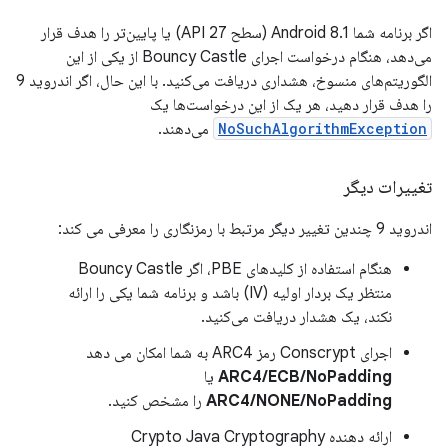
اگر برنامه شما Android 8.1 (سطح API 27) یا پایین‌تر را هدف قرار
می‌دهد، هنگام درخواست اجرای Bouncy Castle از یکی از این
الگوریتم‌های منسوخ، هشداری دریافت می‌کنید. با این حال، اگر اندروید 9
را هدف قرار دهید، هر یک از این درخواست‌ها یک
NoSuchAlgorithmException
می‌دهند.
تغییرات دیگر
اندروید 9 چندین تغییر دیگر مرتبط با رمزنگاری را معرفی می کند:
هنگام استفاده از کلیدهای PBE، اگر Bouncy Castle
منتظر یک بردار اولیه (IV) باشد و برنامه شما یکی را ارائه
نکند، یک هشدار دریافت می‌کنید.
اجرای Conscrypt رمز ARC4 به شما امکان می دهد
ARC4/ECB/NoPadding
یا
ARC4/NONE/NoPadding
را مشخص کنید.
ارائه دهنده Crypto Java Cryptography