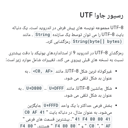
رسیور جاوا UTF
UTF-8 مجموعه نویسه های پیش فرض در اندروید است. یک دنباله
بایت UTF-8 را می توان توسط یک سازنده
String
، مانند
String(byte[] bytes)
رمزگشایی کرد.
رمزگشای UTF-8 در اندروید 9 از استانداردهای یونیکد با دقت بیشتری
نسبت به نسخه های قبلی پیروی می کند. تغییرات شامل موارد زیر است:
غیرکوتاه ترین شکل UTF-8، مانند
<C0, AF>
، به
عنوان بد شکل تلقی می شود.
شکل جانشین UTF-8، مانند
U+DFFF
..
U+D800
، به
عنوان بد شکل تلقی می شود.
بخش فرعی حداکثر با یک واحد
U+FFFD
جایگزین
می‌شود. به عنوان مثال، در دنباله بایت "
41 C0 AF
41 F4 80 80 41
"، بیشترین قسمت های فرعی "
AF
"، "
C0
" و "
F4 80 80
" هستند. "
F4 80