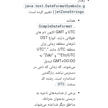
رفتار
java.text.DateFormatSymbols.g
etZoneStrings()
تغییر کرده است:
همانند
SimpleDateFormat
،
UTC و GMT اکنون نام های
طولانی دارند. انواع DST
نام‌های منطقه زمانی برای
منطقه UTC، مانند "UTC"،
"Etc/UTC" و "Zulu" به
GMT+00:00 تبدیل
می‌شوند، که زمانی که نامی در
دسترس نباشد، بازگشتی
استاندارد است. رشته کد
سخت
UTC
.
برخی از شناسه‌های ناحیه به
درستی به‌عنوان مترادف
مناطق دیگر شناخته می‌شوند،