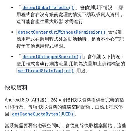
「
detectUnbufferedIo()
」會偵測以下情況： 應
用程式會在沒有緩衝處理的情況下讀取或寫入資料，
這可能會產生重大影響 才需進行
detectContentUriWithoutPermission()
會偵測
應用程式在應用程式外啟動活動時，是否不小心忘記
授予其他應用程式權限。
「
detectUntaggedSockets()
」會偵測以下情況：
應用程式會執行網路流量 用於為流量加上偵錯標記的
setThreadStatsTag(int)
用途。
快取資料
Android 8.0 (API 級別 26) 可針對快取資料提供更完善的指
引和行為。每項 快取資料的磁碟空間配額，由應用程式傳
回
getCacheQuotaBytes(UUID)
。
當系統需要釋出磁碟空間時，會從刪除快取檔案開始，這些