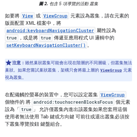
圖 2.
包含 5 項導覽的活動 叢集
如要將
View
或
ViewGroup
元素設為叢集，請在元素的
版面配置 XML 檔案中，將
android:keyboardNavigationCluster
屬性設為
true
，或是將
true
傳遞至應用程式 UI 邏輯中的
setKeyboardNavigationCluster()
。
注意：
雖然巢狀叢集可能會出現在階層的不同層級，但叢集無法
巢狀。如果您嘗試巢狀叢集，架構只會將最上層的
元素
ViewGroup
視為叢集。
在配備觸控螢幕的裝置中，您可以設定叢集
ViewGroup
個物件的 將
android:touchscreenBlocksFocus
個元素
設為「
true
」 允許僅叢集內進出該叢集如果您套用這個
使用者無法使用 Tab 鍵或方向鍵 可前往或退出叢集必須按
下叢集導覽按鈕 鍵盤組合。