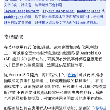
文字方向，請注意，這些屬性不會影響
、
、
或
layout_marginStart
layout_marginEnd
paddingStart
的值。除了新的垂直和水平版面配置屬性外，您也可
paddingEnd
以自行設定這些值，以便建立取決於文字方向的版面配置行為。
指標擷取
在某些應用程式 (例如遊戲、遠端桌面和虛擬化用戶端)
上， 可以更全面地控制滑鼠遊標指標擷取是 Android 8.0
(API 級別 26) 的新功能，可將所有滑鼠事件傳送至應用程
式中已聚焦的檢視畫面，進而提供這類控制項。
從 Android 8.0 開始，應用程式中的
View
可以要求 指標
擷取並定義事件監聽器，用於處理擷取的指標事件。 在這
個模式中，系統會隱藏滑鼠遊標。檢視畫面可以釋出指標擷
取作業 不再需要滑鼠資訊時當檢視畫面失去焦點時，系統
也可以釋放指標擷取，例如當使用者開啟其他應用程式時。
如要瞭解如何在應用程式中使用這項功能，請參閱「
指標擷