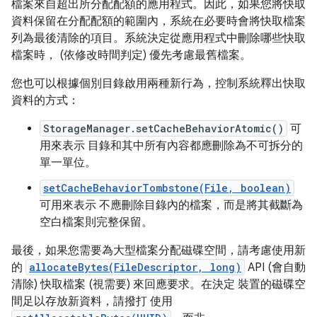
檔案來自超出所分配配額的應用程式。因此，如果您將快取
資料保留在分配配額的範圍內，系統在必要時會將快取檔案
列為最後清除的項目。系統決定從應用程式中刪除哪些快取
檔案時， (依修改時間判定) 優先考慮最舊檔案。
您也可以根據個別目錄啟用兩種新行為，控制系統釋出快取
資料的方式：
StorageManager.setCacheBehaviorAtomic()
可
用來表示 目錄和其中所有內容都應刪除為不可拆分的
單一單位。
setCacheBehaviorTombstone(File, boolean)
可用來表示 不應刪除目錄內的檔案，而是將其截斷為
空白檔案則完整保留。
最後，如果您需要為大型檔案分配磁碟空間，請考慮使用新
的
allocateBytes(FileDescriptor, long)
API (會自動
清除) 快取檔案 (視需要) 來回應要求。在決定 裝置的磁碟空
間足以存放新資料，請撥打 使用