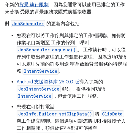
守新的
背景 執行限制
，因為您通常可以使用已排定的工作
來替換 受限的背景服務或隱式廣播接收器。
對
JobScheduler
的更新內容包括：
您現在可以將工作佇列與排定的工作相關聯。如何將
作業項目新增至 工作的佇列、呼叫
JobScheduler.enqueue()
。 工作執行時，可以從
佇列中取出待處理的工作並進行處理。因為這項功能
可以處理先前的許多用途 稱為啟動背景服務的特定服
務
IntentService
。
Android 支援資料庫 26.0.0 版
導入了新的
JobIntentService
類別，提供相同功能
IntentService
，但會使用工作 服務。
您現在可以打電話
JobInfo.Builder.setClipData()
將
ClipData
與工作建立關聯。這個選項可讓您將 URI 權限授予與
工作相關聯，類似於這些權限可傳播至