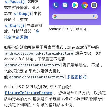
onPause()
處理常
式中暫停播放。請改
為在
onStop()
中暫
停影片，並在
onStart()
中繼續播
Android 8.0 的子母畫面。
放。詳情請參閱「
多
視窗生命週期
」。
如要指定活動可使用子母畫面模式，請在資訊清單中將
android:supportsPictureInPicture
設為 true。(從
Android 8.0 開始，子母畫面不需要
android:resizeableActivity
資訊清單屬性。 不過，
您必須設定 如果您的活動支援其
他
android:resizeableActivity
多視窗模式
)。
Android 8.0 (API 級別 26) 導入了新物件
PictureInPictureParams
。 您傳遞至 PIP 方法，以指定
活動行為的方式 也就是在子母畫面模式下執行時這個物件
可指定下列屬性： 活動的偏好顯示比例。