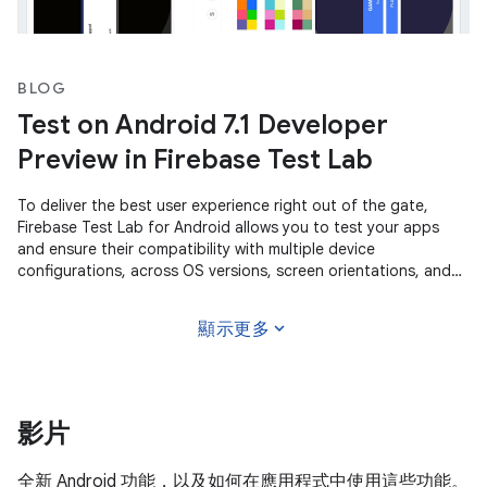
BLOG
Test on Android 7.1 Developer
Preview in Firebase Test Lab
To deliver the best user experience right out of the gate,
Firebase Test Lab for Android allows you to test your apps
and ensure their compatibility with multiple device
configurations, across OS versions, screen orientations, and
locales. With a
expand_more
顯示更多
影片
全新 Android 功能，以及如何在應用程式中使用這些功能。