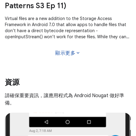
Patterns S3 Ep 11)
Virtual files are a new addition to the Storage Access
Framework in Android 7.0 that allow apps to handle files that
don’t have a direct bytecode representation -
openInputStream() won’t work for these files. While they can
be filtered out by adding
expand_more
顯示更多
資源
請確保重要資訊，讓應用程式為 Android Nougat 做好準
備。