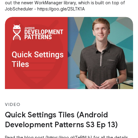
out the newer WorkManager library, which is built on top of
JobScheduler - https://goo.gle/2SLTK1A
VIDEO
Quick Settings Tiles (Android
Development Patterns S3 Ep 13)
Read the blog post (https://goo.gl/TeBNLb) for all the details