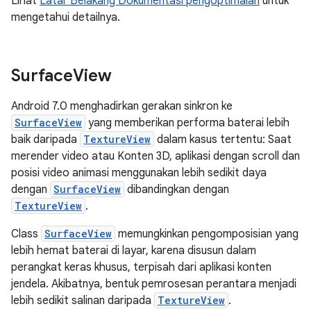
Lihat
Latar Belakang Dokumentasi pengoptimalan
untuk
mengetahui detailnya.
Surface
View
Android 7.0 menghadirkan gerakan sinkron ke
SurfaceView
yang memberikan performa baterai lebih
baik daripada
TextureView
dalam kasus tertentu: Saat
merender video atau Konten 3D, aplikasi dengan scroll dan
posisi video animasi menggunakan lebih sedikit daya
dengan
SurfaceView
dibandingkan dengan
TextureView
.
Class
SurfaceView
memungkinkan pengomposisian yang
lebih hemat baterai di layar, karena disusun dalam
perangkat keras khusus, terpisah dari aplikasi konten
jendela. Akibatnya, bentuk pemrosesan perantara menjadi
lebih sedikit salinan daripada
TextureView
.