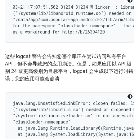
03-21 17:07:51.502 31234 31234 W linker  : library 
("/system/lib/libandroid_runtime.so") needed or dlo
"/data/app/com.popular-app.android-2/lib/arm/libapp
for the namespace "classloader-namespace" - the acc
这些 logcat 警告会告知您哪个库正在尝试访问私有平台
API，但不会导致您的应用崩溃。但是，如果应用以 API 级
别 24 或更高级别为目标平台，logcat 会生成以下运行时错
误，您的应用可能会崩溃：
java.lang.UnsatisfiedLinkError: dlopen failed: libr
("/system/lib/libcutils.so") needed or dlopened by

"/system/lib/libnativeloader.so" is not accessible 
"classloader-namespace"

  at java.lang.Runtime.loadLibrary0(Runtime.java:9