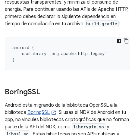
respuestas transparentes, y minimiza el consumo de
energía. Para continuar usando las APIs de Apache HTTP,
primero debes declarar la siguiente dependencia en
tiempo de compilación en tu archivo
build.gradle
:
android {

    useLibrary 'org.apache.http.legacy'

}
Boring
SSL
Android está migrando de la biblioteca OpenSSL a la
biblioteca
BoringSSL
. Si usas el NDK de Android en tu
app, no vincules bibliotecas criptográficas que no forman
parte de la API del NDK, como
libcrypto.so
y
libssl.so
. Estas bibliotecas no son APIs públicas y