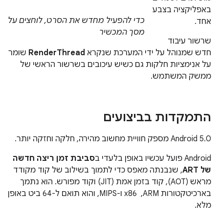
באפליקציה בצבע
כדי להפעיל מחדש את הסרט, לוחצים על
אחד.
מסך המכשיר
שרשור עיבוד
חדש שמנוהל על ידי המערכת שנקרא
RenderThread
שומר
על אנימציות חלקות גם כשיש עיכובים בשרשור הראשי של
ממשק המשתמש.
התמקדות בביצועים
Android 5.0 מספק חוויית מחשוב מהירה, חלקה וחזקה יותר.
Android פועל עכשיו באופן בלעדי ב
סביבת זמן ריצה חדשה
של ART
, שנבנתה מאפס כדי לתמוך בשילוב של קוד מקודד
מראש (AOT), קוד בזמן אמת (JIT) וקוד מפורש. הוא נתמך
בארכיטקטורות ARM, ‏ x86 ו-MIPS, והוא תואם ל-64 ביט באופן
מלא.