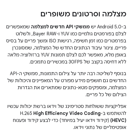
מצלמה וסרטונים משופרים
ב-Android 5.0 יש
ממשקי API חדשים למצלמה
שמאפשרים
לצלם בפורמטים גולמיים כמו YUV ו-Bayer RAW, ולשלוט
בפרמטרים כמו זמן חשיפה, רגישות ISO ומשך פריים על בסיס
פריים. צינור עיבוד הנתונים החדש של המצלמה, שמסונכרן
באופן מלא, מאפשר לכם לצלם תמונות YUV ברזולוציה מלאה
ללא דחיסה בקצב של 30FPS במכשירים נתמכים.
בנוסף לשליטה רבה יותר על צילום התמונות, ממשקי ה-API
החדשים גם חושפים מידע מפורט על המאפיינים והיכולות של
המצלמה, ומספקים מטא-נתונים שמתארים את הגדרות
הצילום של כל פריים.
אפליקציות ששולחות סטרימינג של וידאו ברשת יכולות עכשיו
להשתמש ב-H.265
High Efficiency Video Coding
(HEVC)
(קידוד וידאו יעיל במיוחד) כדי לבצע קידוד ופענוח
אופטימליים של נתוני וידאו.