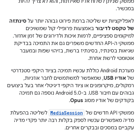
ממשק שניתן לשלוח אליו שאילתות, והוא לא צריך להיות
במכשיר.
לאפליקציות יש שליטה ברמת פירוט גבוהה יותר על
סינתזה
של טקסט לדיבור
באמצעות פרופילי קול שמשויכים
למיקומים ספציפיים, לרמות איכות ולדירוגים של זמן אחזור.
ממשקי ה-API החדשים משפרים גם את התמיכה בבדיקת
שגיאות בסינתיז, בסינתיז ברשת, בזיהוי שפות ובמעבר
אוטומטי לרשת אחרת.
מערכת Android כוללת עכשיו תמיכה בציוד היקפי סטנדרטי
של
אודיו USB
, שמאפשר למשתמשים לחבר אוזניות,
רמקולים, מיקרופונים או ציוד היקפי דיגיטלי אחר בעל ביצועים
גבוהים עם חיבור USB. ב-Android 5.0 נוספה גם תמיכה
בקודקים של אודיו מסוג
Opus
.
ממשקי API חדשים של
MediaSession
לשליטה בהפעלת
מדיה מאפשרים עכשיו לספק בקלות רבה יותר פקדי מדיה
עקביים במסכים ובבקרים אחרים.