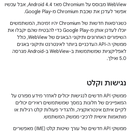
WebView מבוסס על Chromium מאז Android 4.4, אבל עכשיו
אפשר לעדכן את שכבת Chromium מ-Google Play.
כשגרסאות חדשות של Chromium יהיו זמינות, המשתמשים
יוכלו לעדכן אותן מ-Google Play כדי להבטיח שהם יקבלו את
השיפורים האחרונים ותיקוני הבאגים של WebView, כולל
ממשקי ה-API העדכניים ביותר לאינטרנט ותיקוני באגים
לאפליקציות שמשתמשות ב-WebView ב-Android מגרסה
5.0 ואילך.
נגישות וקלט
ממשקי API חדשים לנגישות יכולים לאחזר מידע מפורט על
המאפיינים של חלונות במסך שמשתמשים ראירים יכולים
לקיים איתם אינטראקציה, ולהגדיר פעולות קלט רגילות או
מותאמות אישית לרכיבי ממשק המשתמש.
ממשקי API חדשים של עורך שיטות קלט (IME) מאפשרים