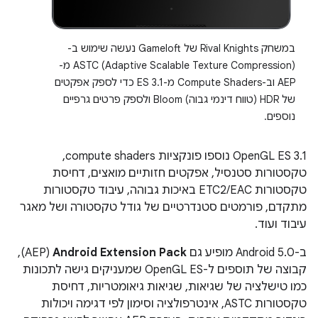
במשחק Rival Knights של Gameloft נעשה שימוש ב-
ASTC (Adaptive Scalable Texture Compression) מ-
AEP וב-Compute Shaders מ-ES 3.1 כדי לספק אפקטים
של HDR (טווח דינמי גבוה) Bloom ולספק פרטים גרפיים
נוספים.
OpenGL ES 3.1 נוספו פונקציות compute shaders,
טקסטורות סטנסיל, אפקטים חזותיים מואצים, דחיסת
טקסטורות ETC2/EAC באיכות גבוהה, עיבוד טקסטורות
מתקדם, פורמטים סטנדרטיים של גודל טקסטורה ושל מאגר
עיבוד ועוד.
ב-Android 5.0 מופיע גם
Android Extension Pack
‏ (AEP),
קבוצה של תוספים ל-OpenGL ES שמעניקים גישה לתכונות
כמו טישלציה של שגיאות, שגיאות גיאומטריות, דחיסת
טקסטורות ASTC, אינטרפולציה וסימון לפי דגימה ויכולות