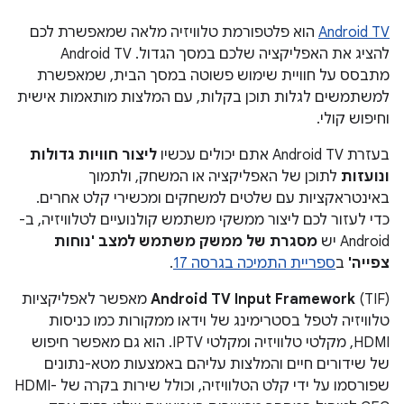
Android TV
הוא פלטפורמת טלוויזיה מלאה שמאפשרת לכם
להציג את האפליקציה שלכם במסך הגדול. Android TV
מתבסס על חוויית שימוש פשוטה במסך הבית, שמאפשרת
למשתמשים לגלות תוכן בקלות, עם המלצות מותאמות אישית
וחיפוש קולי.
בעזרת Android TV אתם יכולים עכשיו
ליצור חוויות גדולות
ונועזות
לתוכן של האפליקציה או המשחק, ולתמוך
באינטראקציות עם שלטים למשחקים ומכשירי קלט אחרים.
כדי לעזור לכם ליצור ממשקי משתמש קולנועיים לטלוויזיה, ב-
Android יש
מסגרת של ממשק משתמש למצב 'נוחות
צפייה'
ב
ספריית התמיכה בגרסה 17
.
Android TV Input Framework
(TIF) מאפשר לאפליקציות
טלוויזיה לטפל בסטרימינג של וידאו ממקורות כמו כניסות
HDMI, מקלטי טלוויזיה ומקלטי IPTV. הוא גם מאפשר חיפוש
של שידורים חיים והמלצות עליהם באמצעות מטא-נתונים
שפורסמו על ידי קלט הטלוויזיה, וכולל שירות בקרה של HDMI-