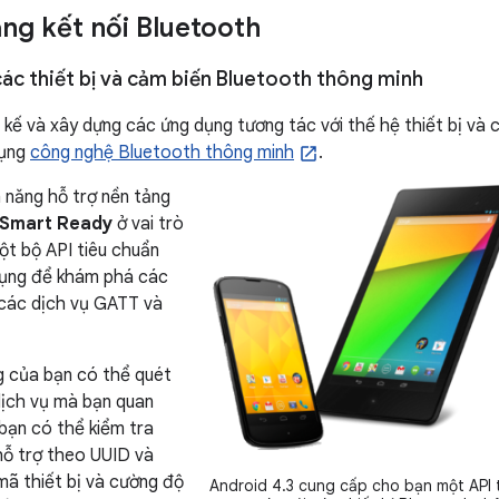
ăng kết nối Bluetooth
các thiết bị và cảm biến Bluetooth thông minh
 kế và xây dựng các ứng dụng tương tác với thế hệ thiết bị và c
dụng
công nghệ Bluetooth thông minh
.
nh năng hỗ trợ nền tảng
 Smart Ready
ở vai trò
ột bộ API tiêu chuẩn
dụng để khám phá các
n các dịch vụ GATT và
g của bạn có thể quét
 dịch vụ mà bạn quan
, bạn có thể kiểm tra
ỗ trợ theo UUID và
 mã thiết bị và cường độ
Android 4.3 cung cấp cho bạn một API 