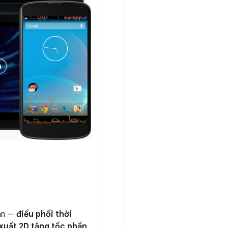
ean —
điều phối thời
 xuất 2D tăng tốc phần