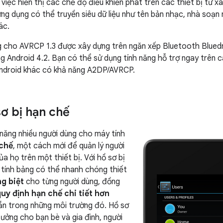
việc hiển thị các chế độ điều khiển phát trên các thiết bị từ x
ng dụng có thể truyền siêu dữ liệu như tên bản nhạc, nhà soạn 
ác.
ng cho AVRCP 1.3 được xây dựng trên ngăn xếp Bluetooth Blued
g Android 4.2. Bạn có thể sử dụng tính năng hỗ trợ ngay trên c
 Android khác có khả năng A2DP/AVRCP.
ơ bị hạn chế
 năng nhiều người dùng cho máy tính
 chế
, một cách mới để quản lý người
a họ trên một thiết bị. Với hồ sơ bị
 tính bảng có thể nhanh chóng thiết
g biệt
cho từng người dùng, đồng
uy định hạn chế chi tiết hơn
ẵn trong những môi trường đó. Hồ sơ
 tưởng cho bạn bè và gia đình, người