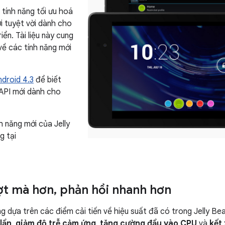
tính năng tối ưu hoá
i tuyệt vời dành cho
iển. Tài liệu này cung
về các tính năng mới
ndroid 4.3
để biết
 API mới dành cho
h năng mới của Jelly
g tại
t mà hơn
,
phản hồi nhanh hơn
g dựa trên các điểm cải tiến về hiệu suất đã có trong Jelly B
lần
,
giảm độ trễ cảm ứng
,
tăng cường đầu vào CPU
và
kết