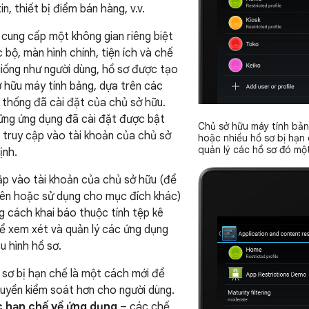
n, thiết bị điểm bán hàng, v.v.
 cung cấp một không gian riêng biệt
 bộ, màn hình chính, tiện ích và chế
giống như người dùng, hồ sơ được tạo
 hữu máy tính bảng, dựa trên các
 thống đã cài đặt của chủ sở hữu.
ững ứng dụng đã cài đặt được bật
Chủ sở hữu máy tính bản
 truy cập vào tài khoản của chủ sở
hoặc nhiều hồ sơ bị hạn
quản lý các hồ sơ đó mộ
ịnh.
ập vào tài khoản của chủ sở hữu (để
tiên hoặc sử dụng cho mục đích khác)
 cách khai báo thuộc tính tệp kê
hể xem xét và quản lý các ứng dụng
u hình hồ sơ.
ồ sơ bị hạn chế là một cách mới để
 quyền kiểm soát hơn cho người dùng.
 hạn chế về ứng dụng
– các chế