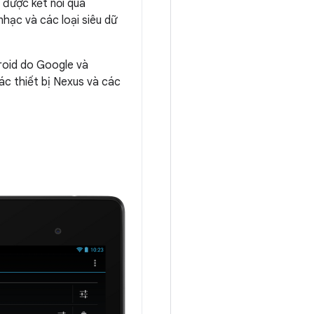
a được kết nối qua
nhạc và các loại siêu dữ
roid do Google và
ác thiết bị Nexus và các