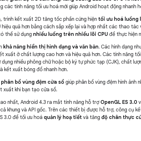
g các tính năng tối ưu hoá mới giúp Android hoạt động nhanh h
, trình kết xuất 2D tăng tốc phần cứng hiện
tối ưu hoá luồng 
hiệu quả hơn bằng cách sắp xếp lại và hợp nhất các thao tác vẽ
 có thể sử dụng
nhiều luồng trên nhiều lõi CPU
để thực hiện m
ện
khả năng hiển thị hình dạng và văn bản
. Các hình dạng nh
ết xuất ở chất lượng cao hơn và hiệu quả hơn. Các tính năng t
ử dụng nhiều phông chữ hoặc bộ ký tự phức tạp (CJK), chất lượ
 và kết xuất bóng đổ nhanh hơn.
c phân bổ vùng đệm cửa sổ
giúp phân bổ vùng đệm hình ảnh 
t xuất khi bạn tạo cửa sổ.
ao nhất, Android 4.3 ra mắt tính năng hỗ trợ
OpenGL ES 3.0
v
cả khung và API gốc. Trên các thiết bị được hỗ trợ, công cụ k
 3.0 để tối ưu hoá
quản lý hoạ tiết
và tăng
độ chân thực c