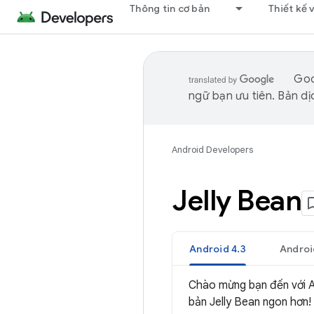
Thông tin cơ bản
Thiết kế 
Goo
ngữ bạn ưu tiên. Bản dịc
Android Developers
Jelly Bean
Android 4.3
Androi
Chào mừng bạn đến với An
bản
Jelly Bean
ngon hơn!