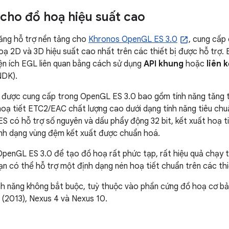
 cho đồ hoạ hiệu suất cao
năng hỗ trợ nền tảng cho
Khronos OpenGL ES 3.0
, cung cấp
ạ 2D và 3D hiệu suất cao nhất trên các thiết bị được hỗ trợ.
ện ích EGL liên quan bằng cách sử dụng
API khung
hoặc
liên 
NDK).
 được cung cấp trong OpenGL ES 3.0 bao gồm tính năng tăng t
hoạ tiết ETC2/EAC chất lượng cao dưới dạng tính năng tiêu chu
 có hỗ trợ số nguyên và dấu phẩy động 32 bit, kết xuất hoạ t
ịnh dạng vùng đệm kết xuất được chuẩn hoá.
penGL ES 3.0 để tạo đồ hoạ rất phức tạp, rất hiệu quả chạy tr
ạn có thể hỗ trợ một định dạng nén hoạ tiết chuẩn trên các thi
nh năng không bắt buộc, tuỳ thuộc vào phần cứng đồ hoạ cơ bả
7 (2013), Nexus 4 và Nexus 10.