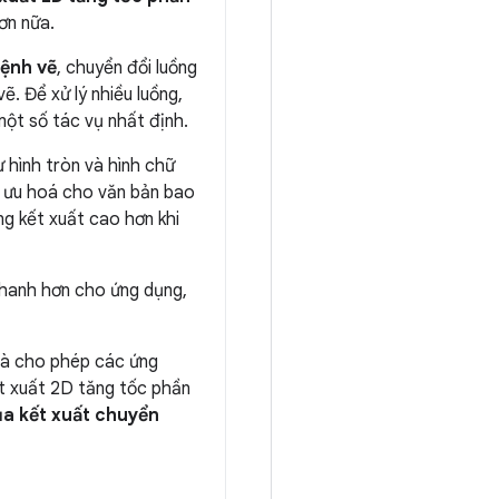
ơn nữa.
lệnh vẽ
, chuyển đổi luồng
. Để xử lý nhiều luồng,
ột số tác vụ nhất định.
ư hình tròn và hình chữ
ối ưu hoá cho văn bản bao
ng kết xuất cao hơn khi
nhanh hơn cho ứng dụng,
à cho phép các ứng
ết xuất 2D tăng tốc phần
ủa kết xuất chuyển