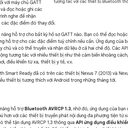
tương tác với các thiết bị Bluetooth th
 nối với máy chủ GATT
ị và đọc hoặc ghi các
rình nghe để nhận
o các đặc điểm đó thay đổi.
nh năng hỗ trợ cho bất kỳ hồ sơ GATT nào. Bạn có thể đọc hoặc
ng hỗ trợ cho các đặc điểm tuỳ chỉnh nếu cần. Ứng dụng của 
chủ và có thể truyền và nhận dữ liệu ở cả hai chế độ. Các API 
ộng tương tác với nhiều thiết bị như thẻ cảm biến khoảng các
i, điều khiển từ xa, thiết bị y tế, v.v.
th Smart Ready đã có trên các thiết bị Nexus 7 (2013) và Nex
ều thiết bị tương thích với Android trong những tháng tới.
h năng hỗ trợ
Bluetooth AVRCP 1.3
, nhờ đó, ứng dụng của bạn 
 hơn với các thiết bị truyền phát nội dung đa phương tiện từ x
 có thể tận dụng AVRCP 1.3 thông qua
API ứng dụng điều khiể