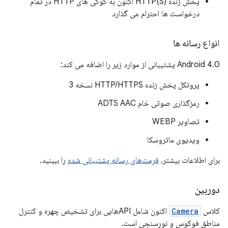
پخش زنده HTTP(S) اکنون به کوکی های HTTP در تمام
درخواست ها احترام می گذارد
انواع رسانه ها
Android 4.0 پشتیبانی از موارد زیر را اضافه می کند:
پروتکل پخش زنده HTTP/HTTPS نسخه 3
رمزگذاری صوتی خام ADTS AAC
تصاویر WEBP
ویدیوی ماتروسکا
برای اطلاعات بیشتر،
فرمت‌های رسانه پشتیبانی شده
را ببینید.
دوربین
کلاس
Camera
اکنون شامل APIهایی برای تشخیص چهره و کنترل
مناطق فوکوس و نورسنجی است.