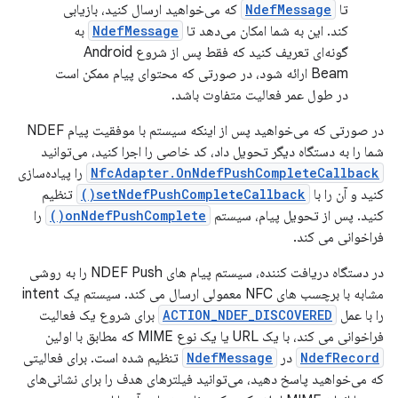
تا
NdefMessage
که می‌خواهید ارسال کنید، بازیابی
کند. این به شما امکان می‌دهد تا
NdefMessage
به
گونه‌ای تعریف کنید که فقط پس از شروع Android
Beam ارائه شود، در صورتی که محتوای پیام ممکن است
در طول عمر فعالیت متفاوت باشد.
در صورتی که می‌خواهید پس از اینکه سیستم با موفقیت پیام NDEF
شما را به دستگاه دیگر تحویل داد، کد خاصی را اجرا کنید، می‌توانید
NfcAdapter.OnNdefPushCompleteCallback
را پیاده‌سازی
کنید و آن را با
setNdefPushCompleteCallback()
تنظیم
کنید. پس از تحویل پیام، سیستم
onNdefPushComplete()
را
فراخوانی می کند.
در دستگاه دریافت کننده، سیستم پیام های NDEF Push را به روشی
مشابه با برچسب های NFC معمولی ارسال می کند. سیستم یک intent
را با عمل
ACTION_NDEF_DISCOVERED
برای شروع یک فعالیت
فراخوانی می کند، با یک URL یا یک نوع MIME که مطابق با اولین
NdefRecord
در
NdefMessage
تنظیم شده است. برای فعالیتی
که می‌خواهید پاسخ دهید، می‌توانید فیلترهای هدف را برای نشانی‌های