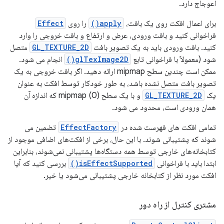
اعوجاج دارد.
برای اعمال افکت روی یک بافت،
apply()
را روی
Effect
فراخوانی کنید و بافت ورودی، عرض و ارتفاع و بافت خروجی را وارد
کنید. بافت ورودی باید به یک تصویر بافت
GL_TEXTURE_2D
متصل
شود (معمولاً با فراخوانی تابع
glTexImage2D()
انجام می شود.
ممکن است چندین سطح mipmap ارائه دهید. اگر بافت خروجی به یک
تصویر بافت متصل نشده باشد، به طور خودکار توسط افکت به عنوان
یک
GL_TEXTURE_2D
و با یک سطح mipmap (0) که اندازه آن
همان ورودی است، محدود می شود.
تمامی افکت های فهرست شده در
EffectFactory
تضمین می
شوند که پشتیبانی شوند. با این حال، برخی از افکت‌های اضافی موجود از
کتابخانه‌های خارجی توسط همه دستگاه‌ها پشتیبانی نمی‌شوند، بنابراین
ابتدا باید با فراخوانی
isEffectSupported()
بررسی کنید که آیا
افکت مورد نظر از کتابخانه خارجی پشتیبانی می‌شود یا خیر.
مشتری کنترل از راه دور