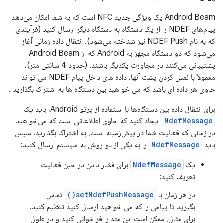
Android Beam یک ویژگی جدید NFC است که به شما امکان می‌دهد
پیام‌های NDEF را از یک دستگاه به دستگاه دیگر ارسال کنید (فرآیندی
که به نام NDEF Push نیز شناخته می‌شود). انتقال داده زمانی آغاز
می‌شود که دو دستگاه مجهز به Android که از Android Beam
پشتیبانی می‌کنند در مجاورت یکدیگر باشند. (حدود 4 سانتی متر)،
معمولاً با لمس کردن پشت آنها، داده های داخل پیام NDEF می تواند
حاوی هر داده ای باشد که می خواهید بین دستگاه ها به اشتراک بگذارید .
برای انتقال داده بین دستگاه‌ها با استفاده از پرتو Android، باید یک
NdefMessage
ایجاد کنید که حاوی اطلاعاتی است که می‌خواهید
در زمانی که فعالیت شما در پیش‌زمینه است، به اشتراک بگذارید. سپس
باید
NdefMessage
را به یکی از دو روش به سیستم ارسال کنید:
یک
NdefMessage
برای فشار دادن در حین فعالیت
تعریف کنید:
در هر زمان با
setNdefPushMessage()
تماس
بگیرید تا پیامی را که می خواهید ارسال کنید تنظیم کنید.
برای مثال، ممکن است این متد را فراخوانی کنید و در طول