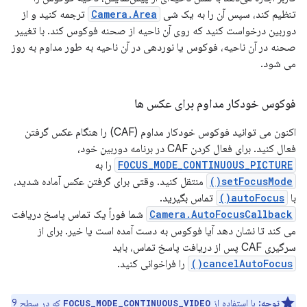
تنظیم کند، سپس آن را به یک شی
Camera.Area
ترجمه کنید و از
دوربین درخواست کنید که روی آن ناحیه از صحنه فوکوس کند. با تغییر
صحنه در آن ناحیه، فوکوس یا نوردهی در آن ناحیه به طور مداوم به روز
می شود.
فوکوس خودکار مداوم برای عکس ها
اکنون می توانید فوکوس خودکار مداوم (CAF) را هنگام عکس گرفتن
فعال کنید. برای فعال کردن CAF در برنامه دوربین خود،
FOCUS_MODE_CONTINUOUS_PICTURE
را به
setFocusMode()
منتقل کنید. وقتی برای گرفتن عکس آماده شدید،
با
autoFocus()
تماس بگیرید.
Camera.AutoFocusCallback
شما فوراً یک تماس پاسخ دریافت
می کند تا نشان دهد آیا فوکوس به دست آمده است یا خیر. برای از
سرگیری CAF پس از دریافت پاسخ تماس، باید
cancelAutoFocus()
را فراخوانی کنید.
توجه:
با استفاده از
که در سطح 9
FOCUS_MODE_CONTINUOUS_VIDEO