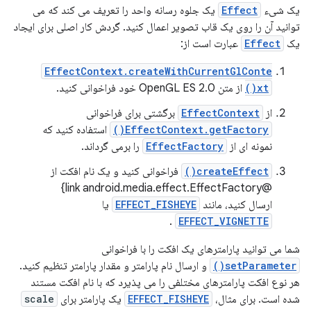
یک شیء
Effect
یک جلوه رسانه واحد را تعریف می کند که می
توانید آن را روی یک قاب تصویر اعمال کنید. گردش کار اصلی برای ایجاد
یک
Effect
عبارت است از:
EffectContext.createWithCurrentGlConte
xt()
از متن OpenGL ES 2.0 خود فراخوانی کنید.
از
EffectContext
برگشتی برای فراخوانی
EffectContext.getFactory()
استفاده کنید که
نمونه ای از
EffectFactory
را برمی گرداند.
createEffect()
فراخوانی کنید و یک نام افکت از
@link android.media.effect.EffectFactory}
ارسال کنید، مانند
EFFECT_FISHEYE
یا
.
EFFECT_VIGNETTE
شما می توانید پارامترهای یک افکت را با فراخوانی
setParameter()
و ارسال نام پارامتر و مقدار پارامتر تنظیم کنید.
هر نوع افکت پارامترهای مختلفی را می پذیرد که با نام افکت مستند
شده است. برای مثال،
EFFECT_FISHEYE
یک پارامتر برای
scale