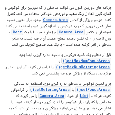
برنامه های دوربین اکنون می توانند مناطقی را که دوربین برای فوکوس و
اندازه گیری تعادل رنگ سفید و نوردهی خودکار استفاده می کند، کنترل
کنند. هر دو ویژگی از کلاس
Camera.Area
جدید برای تعیین ناحیه
نمای فعلی دوربین که باید فوکوس یا اندازه گیری شود، استفاده می کنند.
نمونه ای از کلاس
Camera.Area
مرزهای ناحیه را با یک
Rect
و
وزن ناحیه را - که نشان دهنده سطح اهمیت آن ناحیه نسبت به سایر
مناطق در نظر گرفته شده است - با یک عدد صحیح تعریف می کند.
قبل از تنظیم یک ناحیه فوکوس یا ناحیه اندازه گیری، ابتدا باید
getMaxNumFocusAreas()
یا
getMaxNumMeteringAreas()
را فراخوانی کنید. اگر اینها صفر را
برگرداند، دستگاه از ویژگی مربوطه پشتیبانی نمی کند.
برای تعیین فوکوس یا مناطق اندازه گیری مورد استفاده، به سادگی
setFocusAreas()
یا
setMeteringAreas()
را فراخوانی
کنید. هر کدام
List
از اشیاء
Camera.Area
را می گیرند که
مناطقی را که باید برای فوکوس یا اندازه گیری در نظر گرفته شوند را
نشان می دهد. برای مثال، می‌توانید ویژگی‌ای را پیاده‌سازی کنید که به
کاربر اجازه می‌دهد با لمس ناحیه‌ای از پیش‌نمایش، ناحیه فوکوس را