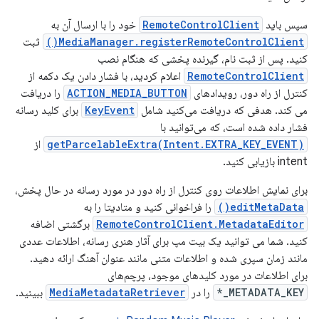
سپس باید
RemoteControlClient
خود را با ارسال آن به
MediaManager.registerRemoteControlClient()
ثبت
کنید. پس از ثبت نام، گیرنده پخشی که هنگام نصب
RemoteControlClient
اعلام کردید، با فشار دادن یک دکمه از
کنترل از راه دور، رویدادهای
ACTION_MEDIA_BUTTON
را دریافت
می کند. هدفی که دریافت می‌کنید شامل
KeyEvent
برای کلید رسانه
فشار داده شده است، که می‌توانید با
getParcelableExtra(Intent.EXTRA_KEY_EVENT)
از
intent بازیابی کنید.
برای نمایش اطلاعات روی کنترل از راه دور در مورد رسانه در حال پخش،
editMetaData()
را فراخوانی کنید و متادیتا را به
RemoteControlClient.MetadataEditor
برگشتی اضافه
کنید. شما می توانید یک بیت مپ برای آثار هنری رسانه، اطلاعات عددی
مانند زمان سپری شده و اطلاعات متنی مانند عنوان آهنگ ارائه دهید.
برای اطلاعات در مورد کلیدهای موجود، پرچم‌های
METADATA_KEY_*
را در
MediaMetadataRetriever
ببینید.