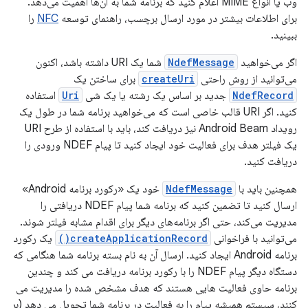
وب یا انواع MIME اعلام کنید که برنامه شما به آن‌ها اهمیت می‌دهد.
برای اطلاعات بیشتر در مورد ارسال برچسب، راهنمای توسعه
NFC
را
ببینید.
اگر می‌خواهید
NdefMessage
شما یک URI داشته باشد، اکنون
می‌توانید از روش راحتی
createUri
برای ساختن یک
NdefRecord
جدید بر اساس یک رشته یا یک شی
Uri
استفاده
کنید. اگر URI قالب خاصی است که می‌خواهید برنامه شما در طول یک
رویداد Android Beam نیز دریافت کند، باید با استفاده از طرح URI
یک فیلتر هدف برای فعالیت خود ایجاد کنید تا پیام NDEF ورودی را
دریافت کنید.
همچنین باید با
NdefMessage
خود یک «رکورد برنامه Android»
ارسال کنید تا تضمین کنید که برنامه شما پیام NDEF دریافتی را
مدیریت می‌کند، حتی اگر برنامه‌های دیگر برای اقدام مشابه فیلتر شوند.
می‌توانید با فراخوانی
createApplicationRecord()
یک رکورد
برنامه Android ایجاد کنید. ارسال آن به نام بسته برنامه شما هنگامی که
دستگاه دیگر پیام NDEF را با رکورد برنامه دریافت می کند و چندین
برنامه حاوی فعالیت هایی هستند که هدف مشخص شده را مدیریت می
کنند، سیستم همیشه پیام را به فعالیت در برنامه شما تحویل می دهد (بر