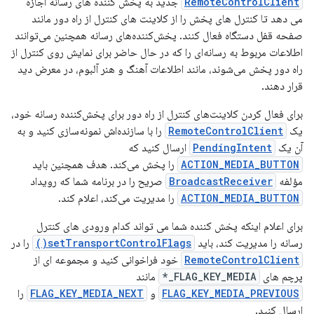
RemoteControlClient
جدید به پخش کننده های رسانه اجازه
می دهد تا کنترل های پخش را از کلاینت های کنترل از راه دور مانند
صفحه قفل دستگاه فعال کنند. پخش‌کننده‌های رسانه همچنین می‌توانند
اطلاعات مربوط به رسانه‌ای را که در حال حاضر برای نمایش روی کنترل از
راه دور پخش می‌شوند، مانند اطلاعات آهنگ و هنر آلبوم، در معرض دید
قرار دهند.
برای فعال کردن کلاینت‌های کنترل از راه دور برای پخش‌کننده رسانه خود،
یک
RemoteControlClient
را با سازنده‌اش نمونه‌سازی کنید و به
آن یک
PendingIntent
ارسال کنید که
ACTION_MEDIA_BUTTON
را پخش می‌کند. هدف همچنین باید
مؤلفه
BroadcastReceiver
صریح را در برنامه شما که رویداد
ACTION_MEDIA_BUTTON
را مدیریت می‌کند، اعلام کند.
برای اعلام اینکه پخش کننده شما می تواند کدام ورودی های کنترل
رسانه را مدیریت کند، باید
setTransportControlFlags()
را در
RemoteControlClient
خود فراخوانی کنید و مجموعه ای از
پرچم های
FLAG_KEY_MEDIA_*
مانند
FLAG_KEY_MEDIA_PREVIOUS
و
FLAG_KEY_MEDIA_NEXT
را
ارسال کنید.