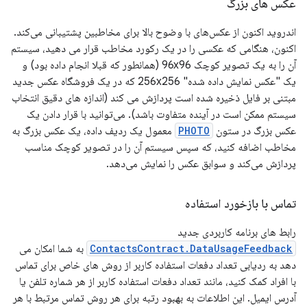
عکس های بزرگ
اندروید اکنون از عکس‌های با وضوح بالا برای مخاطبین پشتیبانی می‌کند.
اکنون، هنگامی که عکسی را در یک رکورد مخاطب قرار می دهید، سیستم
آن را به یک تصویر کوچک 96x96 (همانطور که قبلا انجام داده بود) و
یک "عکس نمایش داده شده" 256x256 که در یک فروشگاه عکس جدید
مبتنی بر فایل ذخیره شده است پردازش می کند (اندازه های دقیق انتخاب
سیستم ممکن است در آینده متفاوت باشد). می‌توانید با قرار دادن یک
عکس بزرگ در ستون
PHOTO
معمول یک ردیف داده، یک عکس بزرگ به
مخاطب اضافه کنید، که سپس سیستم آن را در تصویر کوچک مناسب
پردازش می‌کند و سوابق عکس را نمایش می‌دهد.
تماس با بازخورد استفاده
رابط های برنامه کاربردی جدید
ContactsContract.DataUsageFeedback
به شما امکان می
دهد به ردیابی تعداد دفعات استفاده کاربر از روش های خاص برای تماس
با افراد کمک کنید، مانند تعداد دفعات استفاده کاربر از هر شماره تلفن یا
آدرس ایمیل. این اطلاعات به بهبود رتبه برای هر روش تماس مرتبط با هر