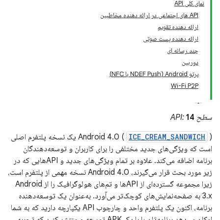
نمای کلی API
API های اجتماعی در ارائه دهنده مخاطبین
ارائه دهنده تقویم
ارائه دهنده پست صوتی
چند رسانه ای
دوربین
پرتو Android (NDEF Push با NFC)
Wi-Fi P2P
سطح API:
14
ICE_CREAM_SANDWICH
Android 4.0 (
) یک نسخه پلتفرم اصلی
است که ویژگی‌های جدید مختلفی را برای کاربران و توسعه‌دهندگان
برنامه اضافه می‌کند. علاوه بر تمام ویژگی‌های جدید و APIهایی که در
زیر مورد بحث قرار می‌گیرند، Android 4.0 نسخه مهمی از پلتفرم است،
زیرا مجموعه گسترده‌ای از APIها و تم‌های هولوگرافیک را از Android
3.x به صفحه‌نمایش‌های کوچک‌تر می‌آورد. به‌عنوان یک توسعه‌دهنده
برنامه، اکنون یک پلتفرم واحد و چارچوب API یکپارچه دارید که به شما
امکان می‌دهد برنامه‌تان را با یک APK توسعه و منتشر کنید که تجربه