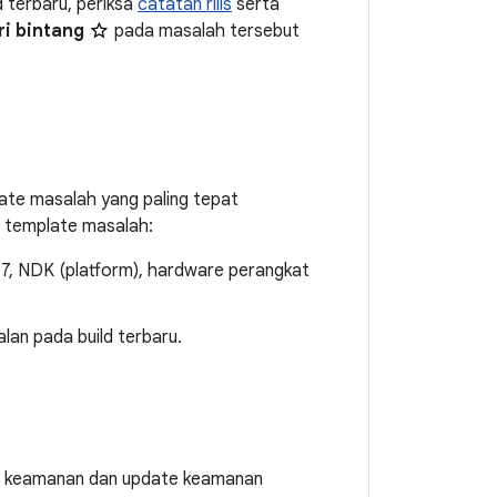
 terbaru, periksa
catatan rilis
serta
ri bintang
pada masalah tersebut
late masalah yang paling tepat
i template masalah:
17, NDK (platform), hardware perangkat
alan pada build terbaru.
n keamanan dan update keamanan