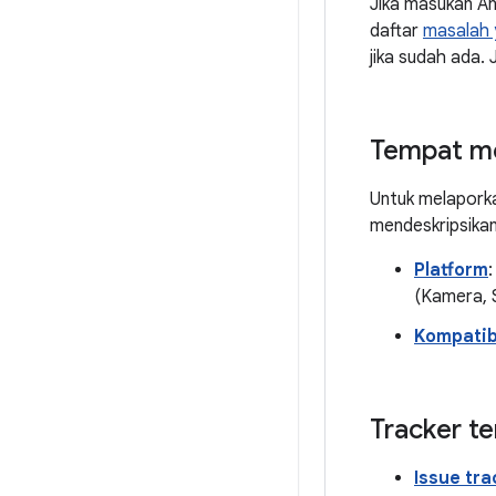
Jika masukan An
daftar
masalah y
jika sudah ada. 
Tempat me
Untuk melaporka
mendeskripsikan
Platform
(Kamera, 
Kompatibi
Tracker te
Issue tr