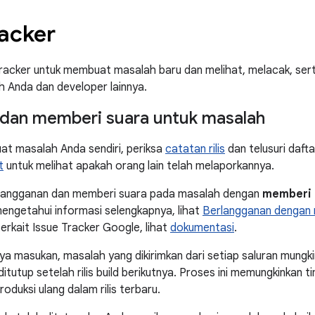
racker
racker untuk membuat masalah baru dan melihat, melacak, ser
eh Anda dan developer lainnya.
an memberi suara untuk masalah
t masalah Anda sendiri, periksa
catatan rilis
dan telusuri daft
t
untuk melihat apakah orang lain telah melaporkannya.
langganan dan memberi suara pada masalah dengan
memberi 
mengetahui informasi selengkapnya, lihat
Berlangganan dengan 
rkait Issue Tracker Google, lihat
dokumentasi
.
a masukan, masalah yang dikirimkan dari setiap saluran mungk
itutup setelah rilis build berikutnya. Proses ini memungkinkan
oduksi ulang dalam rilis terbaru.