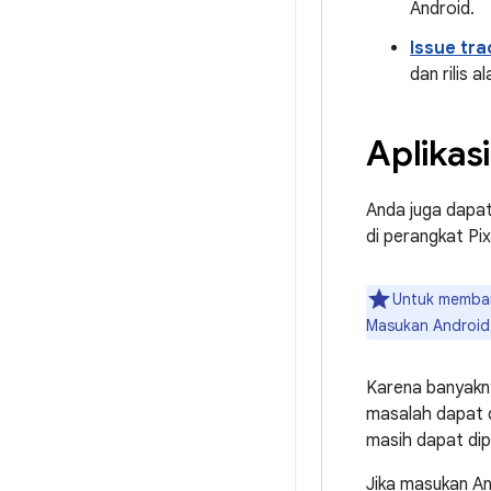
Android.
Issue tra
dan rilis a
Aplikas
Anda juga dapat
di perangkat Pix
Untuk memban
Masukan Android 
Karena banyakny
masalah dapat d
masih dapat dipr
Jika masukan An