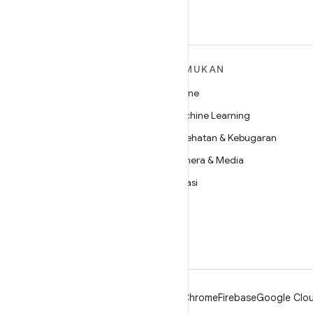
SELENGKAPNYA
TEMUKAN
TENTANG ANDROID
Game
Android
Machine Learning
Android untuk Perusahaan
Kesehatan & Kebugaran
Keamanan
Kamera & Media
Source
Privasi
Berita
5G
Blog
Podcast
Android
Chrome
Firebase
Google Clou