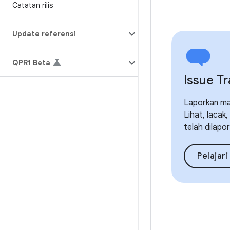
Catatan rilis
Update referensi
QPR1 Beta
Issue T
Laporkan mas
Lihat, lacak
telah dilapo
Pelajari