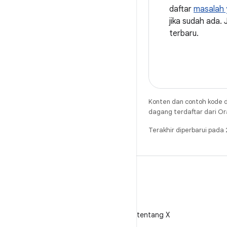
daftar
masalah y
jika sudah ada. 
terbaru.
Konten dan contoh kode d
dagang terdaftar dari Ora
Terakhir diperbarui pad
X
Ikuti @AndroidDev tentang X