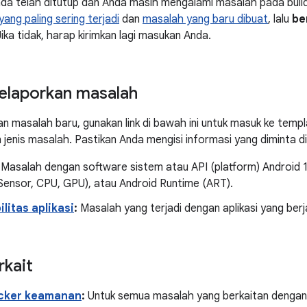
da telah ditutup dan Anda masih mengalami masalah pada build
ang paling sering terjadi
dan
masalah yang baru dibuat
, lalu
be
Jika tidak, harap kirimkan lagi masukan Anda.
laporkan masalah
n masalah baru, gunakan link di bawah ini untuk masuk ke temp
 jenis masalah. Pastikan Anda mengisi informasi yang diminta d
: Masalah dengan software sistem atau API (platform) Android 
Sensor, CPU, GPU), atau Android Runtime (ART).
litas aplikasi
:
Masalah yang terjadi dengan aplikasi yang berj
rkait
acker keamanan
:
Untuk semua masalah yang berkaitan denga