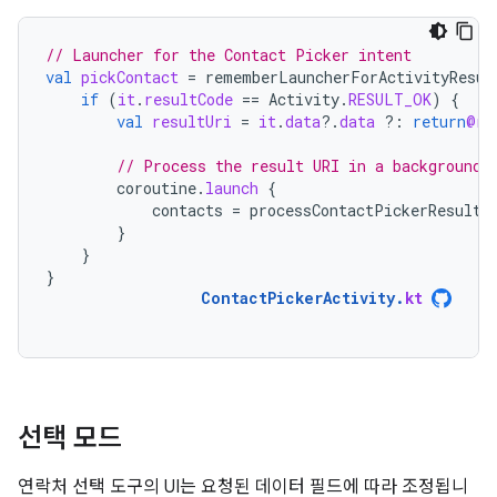
// Launcher for the Contact Picker intent
val
pickContact
=
rememberLauncherForActivityResul
if
(
it
.
resultCode
==
Activity
.
RESULT_OK
)
{
val
resultUri
=
it
.
data
?.
data
?:
return
@re
// Process the result URI in a background 
coroutine
.
launch
{
contacts
=
processContactPickerResultU
}
}
}
ContactPickerActivity
.
kt
선택 모드
연락처 선택 도구의 UI는 요청된 데이터 필드에 따라 조정됩니