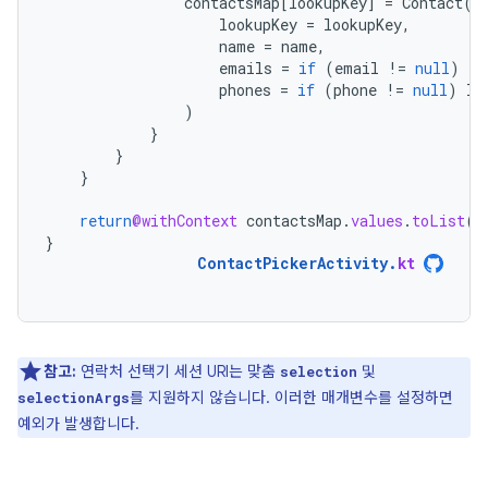
contactsMap
[
lookupKey
]
=
Contact
(
lookupKey
=
lookupKey
,
name
=
name
,
emails
=
if
(
email
!=
null
)
li
phones
=
if
(
phone
!=
null
)
li
)
}
}
}
return
@withContext
contactsMap
.
values
.
toList
()
}
ContactPickerActivity
.
kt
참고:
연락처 선택기 세션 URI는 맞춤
및
selection
를 지원하지 않습니다. 이러한 매개변수를 설정하면
selectionArgs
예외가 발생합니다.