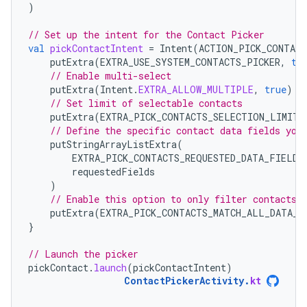
)
// Set up the intent for the Contact Picker
val
pickContactIntent
=
Intent
(
ACTION_PICK_CONTACT
putExtra
(
EXTRA_USE_SYSTEM_CONTACTS_PICKER
,
tr
// Enable multi-select
putExtra
(
Intent
.
EXTRA_ALLOW_MULTIPLE
,
true
)
// Set limit of selectable contacts
putExtra
(
EXTRA_PICK_CONTACTS_SELECTION_LIMIT
,
// Define the specific contact data fields you
putStringArrayListExtra
(
EXTRA_PICK_CONTACTS_REQUESTED_DATA_FIELDS
requestedFields
)
// Enable this option to only filter contacts 
putExtra
(
EXTRA_PICK_CONTACTS_MATCH_ALL_DATA_F
}
// Launch the picker
pickContact
.
launch
(
pickContactIntent
)
ContactPickerActivity
.
kt