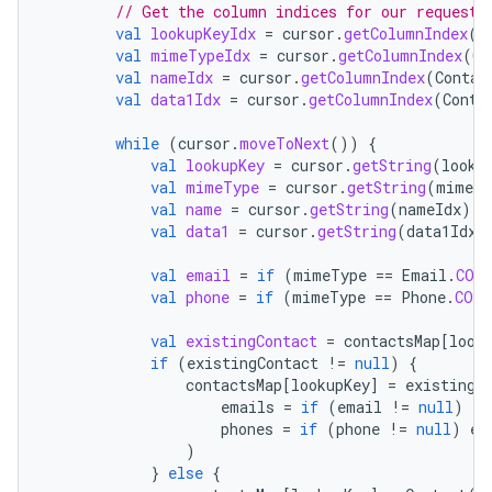
// Get the column indices for our requeste
val
lookupKeyIdx
=
cursor
.
getColumnIndex
(
C
val
mimeTypeIdx
=
cursor
.
getColumnIndex
(
Co
val
nameIdx
=
cursor
.
getColumnIndex
(
Contac
val
data1Idx
=
cursor
.
getColumnIndex
(
Conta
while
(
cursor
.
moveToNext
())
{
val
lookupKey
=
cursor
.
getString
(
looku
val
mimeType
=
cursor
.
getString
(
mimeTy
val
name
=
cursor
.
getString
(
nameIdx
)
?
val
data1
=
cursor
.
getString
(
data1Idx
)
val
email
=
if
(
mimeType
==
Email
.
CON
val
phone
=
if
(
mimeType
==
Phone
.
CONT
val
existingContact
=
contactsMap
[
look
if
(
existingContact
!=
null
)
{
contactsMap
[
lookupKey
]
=
existingC
emails
=
if
(
email
!=
null
)
ex
phones
=
if
(
phone
!=
null
)
ex
)
}
else
{