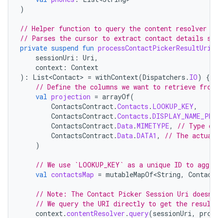
)
// Helper function to query the content resolver w
// Parses the cursor to extract contact details su
private
suspend
fun
processContactPickerResultUri
(
sessionUri
:
Uri
,
context
:
Context
):
List<Contact>
=
withContext
(
Dispatchers
.
IO
)
{
// Define the columns we want to retrieve from
val
projection
=
arrayOf
(
ContactsContract
.
Contacts
.
LOOKUP_KEY
,
ContactsContract
.
Contacts
.
DISPLAY_NAME_PRI
ContactsContract
.
Data
.
MIMETYPE
,
// Type of
ContactsContract
.
Data
.
DATA1
,
// The actual
)
// We use `LOOKUP_KEY` as a unique ID to aggre
val
contactsMap
=
mutableMapOf<String
,
Contact
// Note: The Contact Picker Session Uri doesn'
// We query the URI directly to get the result
context
.
contentResolver
.
query
(
sessionUri
,
proj