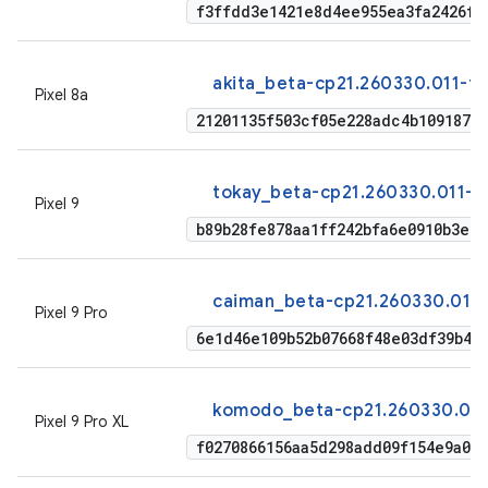
f3ffdd3e1421e8d4ee955ea3fa2426fe
akita_beta-cp21.260330.011-fa
Pixel 8a
21201135f503cf05e228adc4b1091873
tokay_beta-cp21.260330.011-f
Pixel 9
b89b28fe878aa1ff242bfa6e0910b3e0
caiman_beta-cp21.260330.011-
Pixel 9 Pro
6e1d46e109b52b07668f48e03df39b48
komodo_beta-cp21.260330.011
Pixel 9 Pro XL
f0270866156aa5d298add09f154e9a08