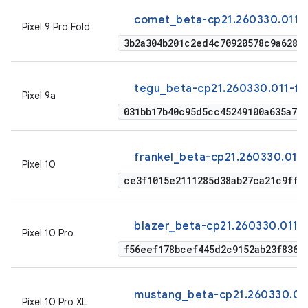
comet_beta-cp21.260330.011-
Pixel 9 Pro Fold
3b2a304b201c2ed4c70920578c9a628b
tegu_beta-cp21.260330.011-fa
Pixel 9a
031bb17b40c95d5cc45249100a635a7e
frankel_beta-cp21.260330.011-
Pixel 10
ce3f1015e2111285d38ab27ca21c9ffd
blazer_beta-cp21.260330.011-f
Pixel 10 Pro
f56eef178bcef445d2c9152ab23f8368
mustang_beta-cp21.260330.011
Pixel 10 Pro XL