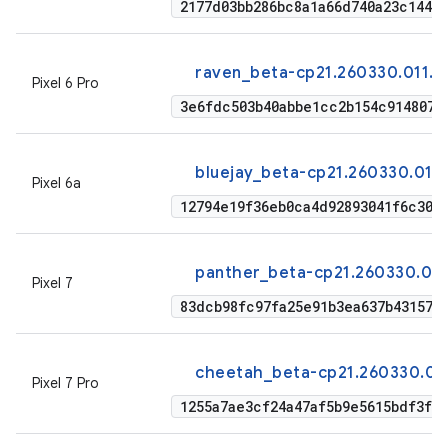
2177d03bb286bc8a1a66d740a23c1449
raven_beta-cp21.260330.011.a
Pixel 6 Pro
3e6fdc503b40abbe1cc2b154c9148070
bluejay_beta-cp21.260330.011.
Pixel 6a
12794e19f36eb0ca4d92893041f6c304
panther_beta-cp21.260330.011
Pixel 7
83dcb98fc97fa25e91b3ea637b431574
cheetah_beta-cp21.260330.011
Pixel 7 Pro
1255a7ae3cf24a47af5b9e5615bdf3fd5