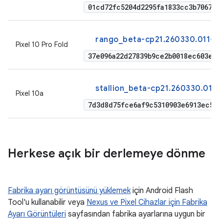
01cd72fc5204d2295fa1833cc3b70672
rango_beta-cp21.260330.011-f
Pixel 10 Pro Fold
37e096a22d27839b9ce2b0018ec603ec
stallion_beta-cp21.260330.011
Pixel 10a
7d3d8d75fce6af9c5310903e6913ec5f
Herkese açık bir derlemeye dönme
Fabrika ayarı görüntüsünü yüklemek
için Android Flash
Tool'u kullanabilir veya
Nexus ve Pixel Cihazlar için Fabrika
Ayarı Görüntüleri
sayfasından fabrika ayarlarına uygun bir