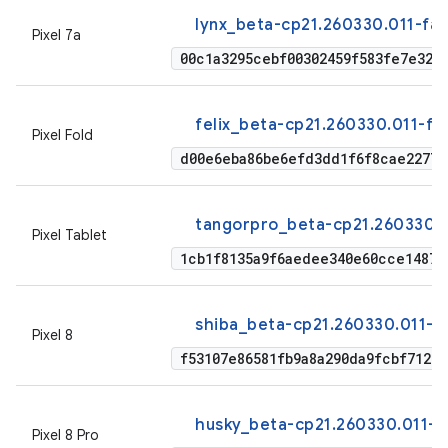
lynx_beta-cp21.260330.011-fa
Pixel 7a
00c1a3295cebf00302459f583fe7e328
felix_beta-cp21.260330.011-f
Pixel Fold
d00e6eba86be6efd3dd1f6f8cae22771
tangorpro_beta-cp21.260330.0
Pixel Tablet
1cb1f8135a9f6aedee340e60cce14879
shiba_beta-cp21.260330.011-f
Pixel 8
f53107e86581fb9a8a290da9fcbf7129
husky_beta-cp21.260330.011-f
Pixel 8 Pro