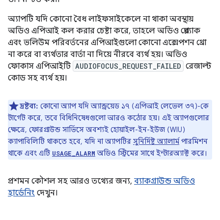
অ্যাপটি যদি কোনো বৈধ লাইফসাইকেলে না থাকা অবস্থায়
অডিও এপিআই কল করার চেষ্টা করে, তাহলে অডিও প্লেব্যাক
এবং ভলিউম পরিবর্তনের এপিআইগুলো কোনো এক্সেপশন থ্রো
না করে বা ব্যর্থতার বার্তা না দিয়ে নীরবে ব্যর্থ হয়। অডিও
ফোকাস এপিআইটি
AUDIOFOCUS_REQUEST_FAILED
রেজাল্ট
কোড সহ ব্যর্থ হয়।
দ্রষ্টব্য:
কোনো অ্যাপ যদি অ্যান্ড্রয়েড ১৭ (এপিআই লেভেল ৩৭)-কে
টার্গেট করে, তবে বিধিনিষেধগুলো আরও কঠোর হয়। এই অ্যাপগুলোর
ক্ষেত্রে, ফোরগ্রাউন্ড সার্ভিসে অবশ্যই হোয়াইল-ইন-ইউজ (WIU)
ক্যাপাবিলিটি থাকতে হবে, যদি না অ্যাপটির
সুনির্দিষ্ট অ্যালার্ম
পারমিশন
থাকে এবং এটি
অডিও স্ট্রিমের সাথে ইন্টারঅ্যাক্ট করে।
USAGE_ALARM
প্রশমন কৌশল সহ আরও তথ্যের জন্য,
ব্যাকগ্রাউন্ড অডিও
হার্ডেনিং
দেখুন।