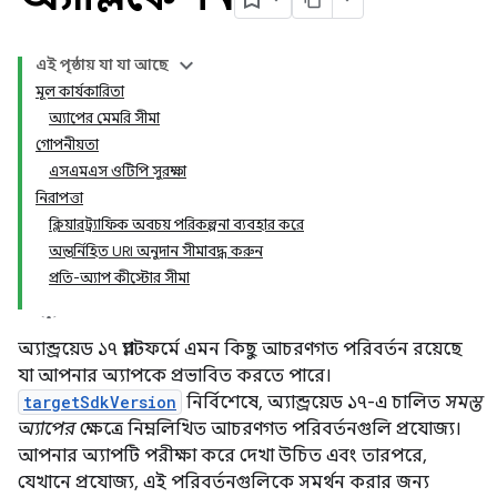
এই পৃষ্ঠায় যা যা আছে
মূল কার্যকারিতা
অ্যাপের মেমরি সীমা
গোপনীয়তা
এসএমএস ওটিপি সুরক্ষা
নিরাপত্তা
ক্লিয়ারট্র্যাফিক অবচয় পরিকল্পনা ব্যবহার করে
অন্তর্নিহিত URI অনুদান সীমাবদ্ধ করুন
প্রতি-অ্যাপ কীস্টোর সীমা
অ্যান্ড্রয়েড ১৭ প্ল্যাটফর্মে এমন কিছু আচরণগত পরিবর্তন রয়েছে
যা আপনার অ্যাপকে প্রভাবিত করতে পারে।
targetSdkVersion
নির্বিশেষে, অ্যান্ড্রয়েড ১৭-এ চালিত
সমস্ত
অ্যাপের
ক্ষেত্রে নিম্নলিখিত আচরণগত পরিবর্তনগুলি প্রযোজ্য।
আপনার অ্যাপটি পরীক্ষা করে দেখা উচিত এবং তারপরে,
যেখানে প্রযোজ্য, এই পরিবর্তনগুলিকে সমর্থন করার জন্য