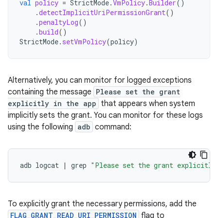
val
policy
=
StrictMode
.
VmPolicy
.
Builder
()
.
detectImplicitUriPermissionGrant
()
.
penaltyLog
()
.
build
()
StrictMode
.
setVmPolicy
(
policy
)
Alternatively, you can monitor for logged exceptions
containing the message
Please set the grant
explicitly in the app
that appears when system
implicitly sets the grant. You can monitor for these logs
using the following
adb
command:
adb
logcat
|
grep
"Please set the grant explicitly
To explicitly grant the necessary permissions, add the
FLAG_GRANT_READ_URI_PERMISSION
flag to