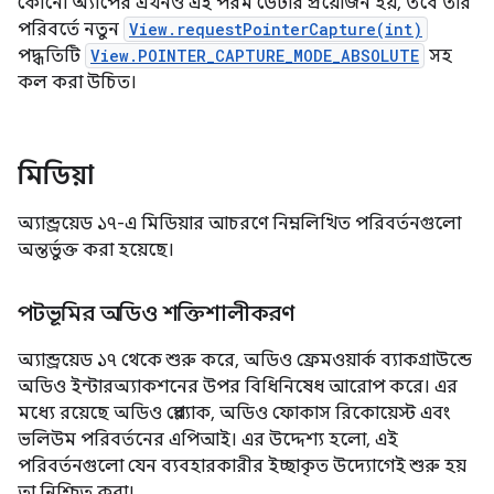
কোনো অ্যাপের এখনও এই পরম ডেটার প্রয়োজন হয়, তবে তার
পরিবর্তে নতুন
View.requestPointerCapture(int)
পদ্ধতিটি
View.POINTER_CAPTURE_MODE_ABSOLUTE
সহ
কল ​​করা উচিত।
মিডিয়া
অ্যান্ড্রয়েড ১৭-এ মিডিয়ার আচরণে নিম্নলিখিত পরিবর্তনগুলো
অন্তর্ভুক্ত করা হয়েছে।
পটভূমির অডিও শক্তিশালীকরণ
অ্যান্ড্রয়েড ১৭ থেকে শুরু করে, অডিও ফ্রেমওয়ার্ক ব্যাকগ্রাউন্ডে
অডিও ইন্টারঅ্যাকশনের উপর বিধিনিষেধ আরোপ করে। এর
মধ্যে রয়েছে অডিও প্লেব্যাক, অডিও ফোকাস রিকোয়েস্ট এবং
ভলিউম পরিবর্তনের এপিআই। এর উদ্দেশ্য হলো, এই
পরিবর্তনগুলো যেন ব্যবহারকারীর ইচ্ছাকৃত উদ্যোগেই শুরু হয়
তা নিশ্চিত করা।