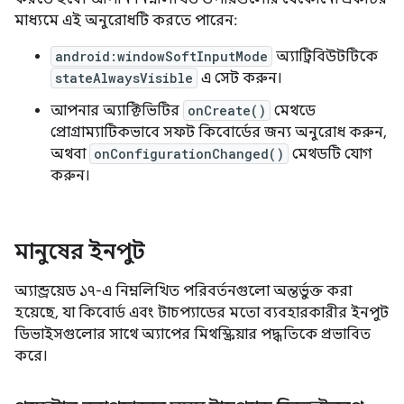
মাধ্যমে এই অনুরোধটি করতে পারেন:
android:windowSoftInputMode
অ্যাট্রিবিউটটিকে
stateAlwaysVisible
এ সেট করুন।
আপনার অ্যাক্টিভিটির
onCreate()
মেথডে
প্রোগ্রাম্যাটিকভাবে সফট কিবোর্ডের জন্য অনুরোধ করুন,
অথবা
onConfigurationChanged()
মেথডটি যোগ
করুন।
মানুষের ইনপুট
অ্যান্ড্রয়েড ১৭-এ নিম্নলিখিত পরিবর্তনগুলো অন্তর্ভুক্ত করা
হয়েছে, যা কিবোর্ড এবং টাচপ্যাডের মতো ব্যবহারকারীর ইনপুট
ডিভাইসগুলোর সাথে অ্যাপের মিথস্ক্রিয়ার পদ্ধতিকে প্রভাবিত
করে।