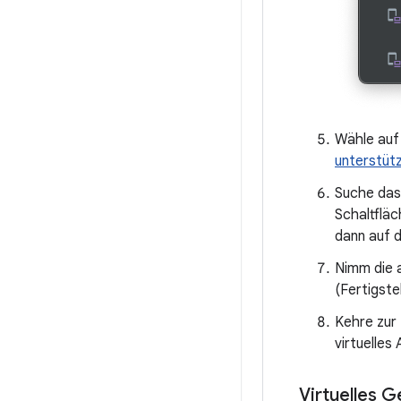
Wähle au
unterstüt
Suche das
Schaltflä
dann auf d
Nimm die a
(Fertigstel
Kehre zur 
virtuelles
Virtuelles G