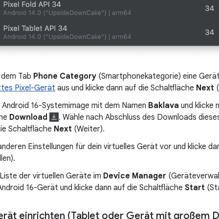
f dem Tab
Phone Category
(Smartphonekategorie) eine Geräte
ztes Pixel-Gerät
aus und klicke dann auf die Schaltfläche
Next
(
 Android 16-Systemimage mit dem Namen
Baklava
und klicke
che
Download
. Wähle nach Abschluss des Downloads dieses
ie Schaltfläche
Next
(Weiter).
nderen Einstellungen für dein virtuelles Gerät vor und klicke da
len).
Liste der virtuellen Geräte im
Device Manager
(Geräteverwalt
 Android 16-Gerät und klicke dann auf die Schaltfläche
Start
(St
erät einrichten (Tablet oder Gerät mit großem D