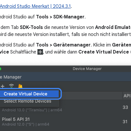
Android Studio Meerkat | 2024.3.1
.
Android Studio auf
Tools > SDK-Manager
.
f dem Tab
SDK-Tools
die neueste Version von
Android Emulat
d die neueste Version installiert, falls sie noch nicht installiert 
Android Studio auf
Tools > Gerätemanager
. Klicke im
Geräte
vice
Schaltfläche
, und wähle dann
Create Virtual Device