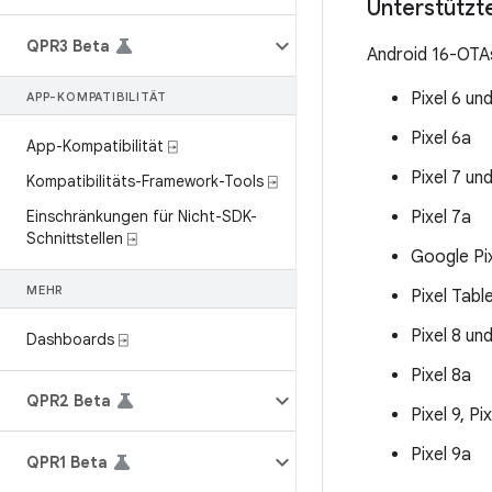
Unterstützt
QPR3 Beta
Android 16-OTAs
Pixel 6 un
APP-KOMPATIBILITÄT
Pixel 6a
App-Kompatibilität ⍈
Pixel 7 un
Kompatibilitäts-Framework-Tools ⍈
Einschränkungen für Nicht-SDK-
Pixel 7a
Schnittstellen ⍈
Google Pix
MEHR
Pixel Tabl
Pixel 8 un
Dashboards ⍈
Pixel 8a
QPR2 Beta
Pixel 9, Pi
Pixel 9a
QPR1 Beta