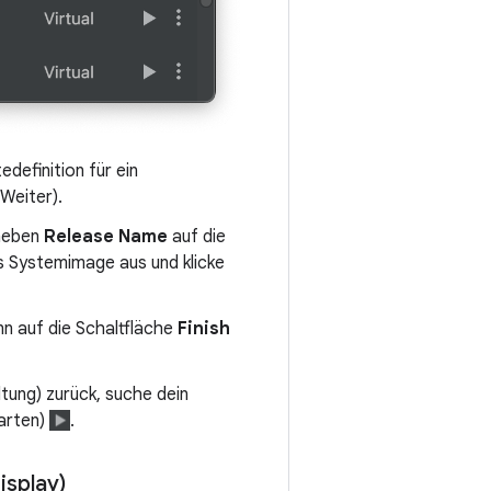
definition für ein
Weiter).
 neben
Release Name
auf die
 Systemimage aus und klicke
nn auf die Schaltfläche
Finish
ung) zurück, suche dein
arten)
.
isplay)