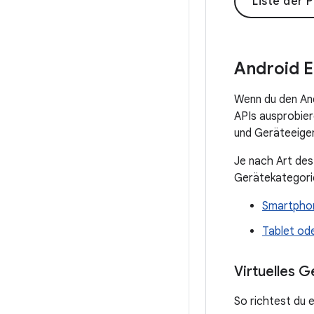
Liste der 
Android E
Wenn du den And
APIs ausprobier
und Geräteeigen
Je nach Art des
Gerätekategorie
Smartpho
Tablet od
Virtuelles G
So richtest du e