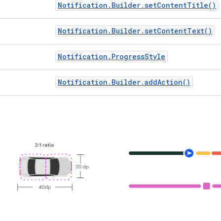
Notification.Builder.setContentTitle()
Notification.Builder.setContentText()
Notification.ProgressStyle
Notification.Builder.addAction()