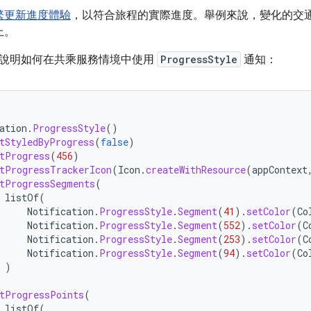
繁更新進度體驗
，以符合旅程的實際進度。舉例來說，變化的交
上。
說明如何在共乘服務情境中使用
ProgressStyle
通知：
ation
.
ProgressStyle
()
tStyledByProgress
(
false
)
tProgress
(
456
)
tProgressTrackerIcon
(
Icon
.
createWithResource
(
appContext
tProgressSegments
(
listOf
(
Notification
.
ProgressStyle
.
Segment
(
41
).
setColor
(
Co
Notification
.
ProgressStyle
.
Segment
(
552
).
setColor
(
C
Notification
.
ProgressStyle
.
Segment
(
253
).
setColor
(
C
Notification
.
ProgressStyle
.
Segment
(
94
).
setColor
(
Co
)
tProgressPoints
(
listOf
(