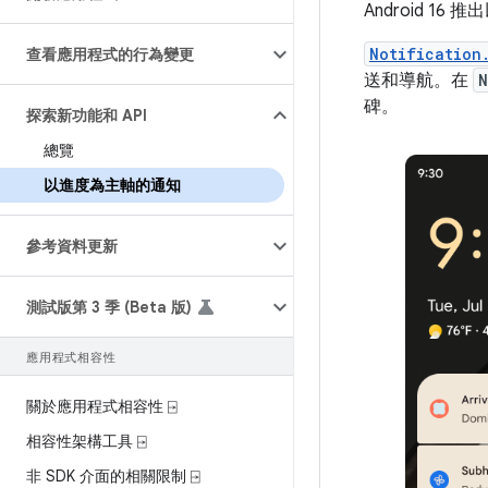
Android 
Notification
查看應用程式的行為變更
送和導航。在
N
碑。
探索新功能和 API
總覽
以進度為主軸的通知
參考資料更新
測試版第 3 季 (Beta 版)
應用程式相容性
關於應用程式相容性 ⍈
相容性架構工具 ⍈
非 SDK 介面的相關限制 ⍈