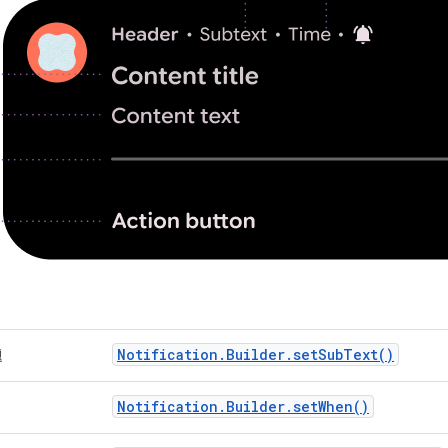
Notification.Builder.setSubText()
題
Notification.Builder.setWhen()