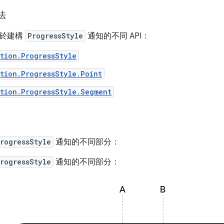
法
用於建構
ProgressStyle
通知的不同 API：
tion.ProgressStyle
tion.ProgressStyle.Point
tion.ProgressStyle.Segment
rogressStyle
通知的不同部分：
rogressStyle
通知的不同部分：