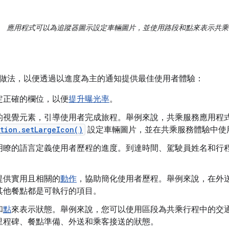
應用程式可以為追蹤器圖示設定車輛圖片，並使用路段和點來表示共乘
做法，以便透過以進度為主的通知提供最佳使用者體驗：
定正確的欄位，以便
提升曝光率
。
的視覺元素，引導使用者完成旅程。舉例來說，共乘服務應用程
tion.setLargeIcon()
設定車輛圖片，並在共乘服務體驗中使
明瞭的語言定義使用者歷程的進度。到達時間、駕駛員姓名和行
提供實用且相關的
動作
，協助簡化使用者歷程。舉例來說，在外
其他餐點都是可執行的項目。
和
點
來表示狀態。舉例來說，您可以使用區段為共乘行程中的交
里程碑、餐點準備、外送和乘客接送的狀態。