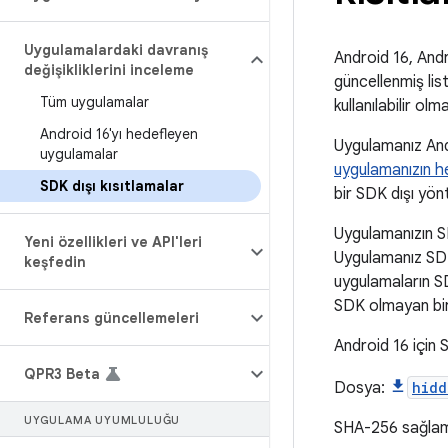
Uygulamalardaki davranış
Android 16, Andro
değişikliklerini inceleme
güncellenmiş lis
Tüm uygulamalar
kullanılabilir olm
Android 16'yı hedefleyen
Uygulamanız Andr
uygulamalar
uygulamanızın h
SDK dışı kısıtlamalar
bir SDK dışı yön
Uygulamanızın SD
Yeni özellikleri ve API'leri
Uygulamanız SDK 
keşfedin
uygulamaların SDK
SDK olmayan bir
Referans güncellemeleri
Android 16 için 
QPR3 Beta
Dosya:
hidd
UYGULAMA UYUMLULUĞU
SHA-256 sağla