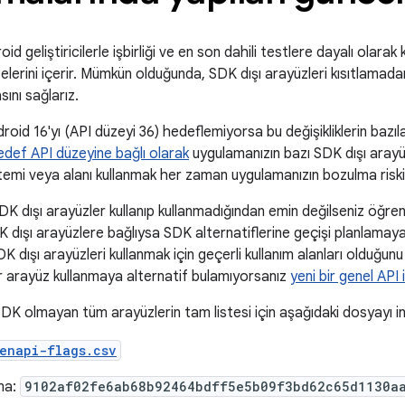
id geliştiricilerle işbirliği ve en son dahili testlere dayalı olarak
telerini içerir. Mümkün olduğunda, SDK dışı arayüzleri kısıtlamada
asını sağlarız.
oid 16'yı (API düzeyi 36) hedeflemiyorsa bu değişikliklerin bazıla
edef API düzeyine bağlı olarak
uygulamanızın bazı SDK dışı aray
temi veya alanı kullanmak her zaman uygulamanızın bozulma riskini
K dışı arayüzler kullanıp kullanmadığından emin değilseniz öğre
dışı arayüzlere bağlıysa SDK alternatiflerine geçişi planlamaya 
 dışı arayüzleri kullanmak için geçerli kullanım alanları olduğunu 
 arayüz kullanmaya alternatif bulamıyorsanız
yeni bir genel API
SDK olmayan tüm arayüzlerin tam listesi için aşağıdaki dosyayı ind
enapi-flags.csv
ma:
9102af02fe6ab68b92464bdff5e5b09f3bd62c65d1130a