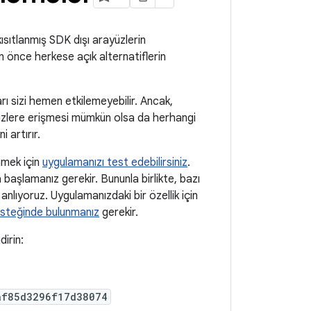
 kısıtlanmış SDK dışı arayüzlerin
n önce herkese açık alternatiflerin
rı sizi hemen etkilemeyebilir. Ancak,
üzlere erişmesi mümkün olsa da herhangi
 artırır.
nmek için
uygulamanızı test edebilirsiniz
.
başlamanız gerekir. Bununla birlikte, bazı
anlıyoruz. Uygulamanızdaki bir özellik için
 isteğinde bulunmanız
gerekir.
irin:
af85d3296f17d38074