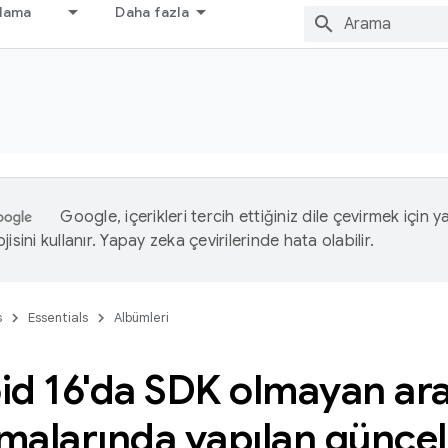
nlama
Daha fazla
Google, içerikleri tercih ettiğiniz dile çevirmek için 
isini kullanır. Yapay zeka çevirilerinde hata olabilir.
s
Essentials
Albümleri
id 16'da SDK olmayan ar
amalarında yapılan günce