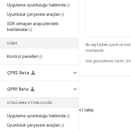
Uygulama uyumluluğu hakkında ⍈
Uyumluluk çerçevesi araçları ⍈
SDK olmayan arayüzlerdeki
kısıtlamalar ⍈
DIĞER
Bu sayfadaki içerik ve kod
markasıdır.
Kontrol panelleri ⍈
Son güncelleme tarihi: 2
ÇPR2 Beta
QPR1 Beta
UYGULAMA UYUMLULUĞU
X
X'te @AndroidDev'i takip
Uygulama uyumluluğu hakkında ⍈
edin
Uyumluluk çerçevesi araçları ⍈