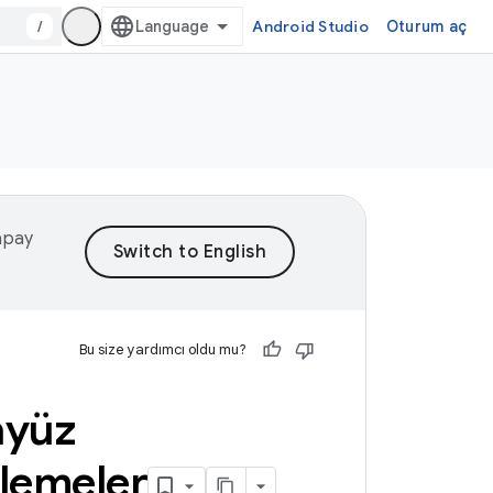
/
Android Studio
Oturum aç
yapay
Bu size yardımcı oldu mu?
ayüz
llemeler