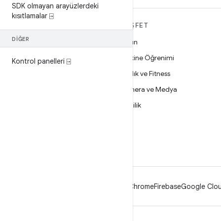
SDK olmayan arayüzlerdeki
kısıtlamalar ⍈
ANDROID HAKKINDA
KEŞFET
DAHA FAZLA
DIĞER
Oyun
Android
Makine Öğrenimi
Kontrol panelleri ⍈
İşletmeler için Android
Sağlık ve Fitness
Güvenlik
Kamera ve Medya
Kaynak
Gizlilik
Haber
5G
Blog
Podcast'ler
Android
Chrome
Firebase
Google Clou