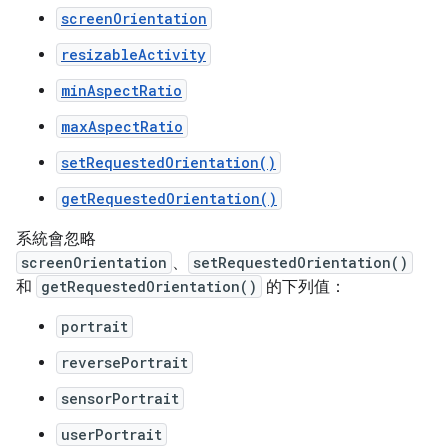
screenOrientation
resizableActivity
minAspectRatio
maxAspectRatio
setRequestedOrientation()
getRequestedOrientation()
系統會忽略
screenOrientation
、
setRequestedOrientation()
和
getRequestedOrientation()
的下列值：
portrait
reversePortrait
sensorPortrait
userPortrait