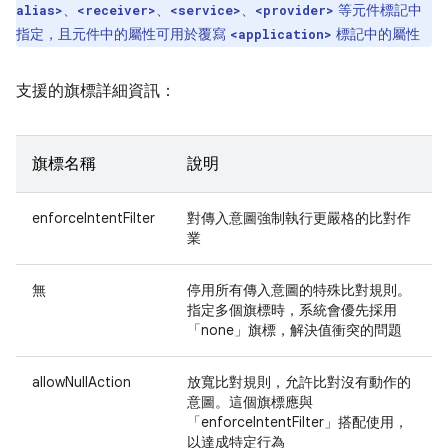
、
、
、
等元件標記中
alias>
<receiver>
<service>
<provider>
指定，且元件中的屬性可用於覆寫
標記中的屬性
<application>
支援的旗標詳細資訊：
旗標名稱
說明
enforceIntentFilter
對傳入意圖強制執行更嚴格的比對作
業
無
停用所有傳入意圖的特殊比對規則。
指定多個旗標時，系統會優先採用
「none」旗標，解決值衝突的問題
allowNullAction
放寬比對規則，允許比對沒有動作的
意圖。這個旗標應與
「enforceIntentFilter」搭配使用，
以達成特定行為