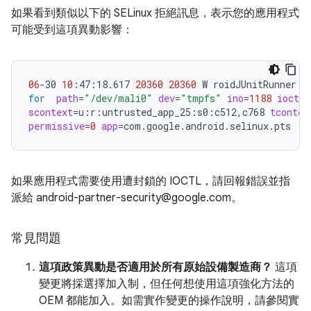
如果看到類似以下的 SELinux 拒絕訊息，表示您的應用程式
可能受到這項異動影響：
06
-30
10
:47:18.617
20360
20360
W
roidJUnitRunner:
for
path
=
"/dev/mali0"
dev
=
"tmpfs"
ino
=
1188
ioctlc
scontext
=
u:r:untrusted_app_25:s0:c512,c768
tcontex
permissive
=
0
app
=
如果應用程式需要使用遭封鎖的 IOCTL，請回報錯誤並指
派給 android-partner-security@google.com。
常見問題
這項政策異動是否適用於所有原始設備製造商？
這項
變更將採選擇加入制，但任何想使用這項強化方法的
OEM 都能加入。如需實作變更的操作說明，請參閱實