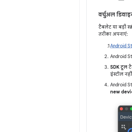
वर्चुअल डिवाइ
टैबलेट या बड़ी स
तरीका अपनाएं:
Android St
Android St
SDK टूल
टै
इंस्टॉल नही
Android St
new dev