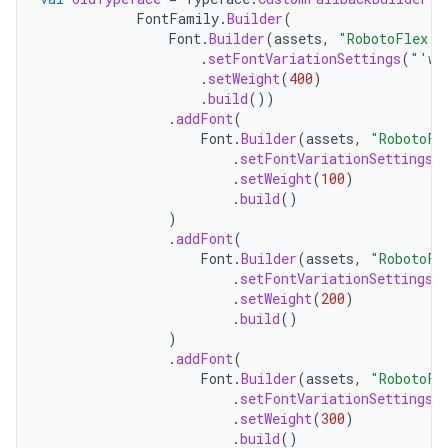
FontFamily
.
Builder
(
Font
.
Builder
(
assets
,
"RobotoFlex.t
.
setFontVariationSettings
(
"'wg
.
setWeight
(
400
)
.
build
())
.
addFont
(
Font
.
Builder
(
assets
,
"RobotoFl
.
setFontVariationSettings
(
.
setWeight
(
100
)
.
build
()
)
.
addFont
(
Font
.
Builder
(
assets
,
"RobotoFl
.
setFontVariationSettings
(
.
setWeight
(
200
)
.
build
()
)
.
addFont
(
Font
.
Builder
(
assets
,
"RobotoFl
.
setFontVariationSettings
(
.
setWeight
(
300
)
.
build
()