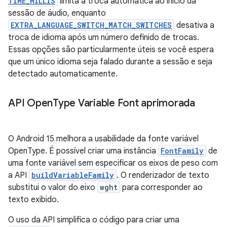
TIME_MILLIS
limita a troca automática ao início da
sessão de áudio, enquanto
EXTRA_LANGUAGE_SWITCH_MATCH_SWITCHES
desativa a
troca de idioma após um número definido de trocas.
Essas opções são particularmente úteis se você espera
que um único idioma seja falado durante a sessão e seja
detectado automaticamente.
API Open
Type Variable Font aprimorada
O Android 15 melhora a usabilidade da fonte variável
OpenType. É possível criar uma instância
FontFamily
de
uma fonte variável sem especificar os eixos de peso com
a API
buildVariableFamily
. O renderizador de texto
substitui o valor do eixo
wght
para corresponder ao
texto exibido.
O uso da API simplifica o código para criar uma