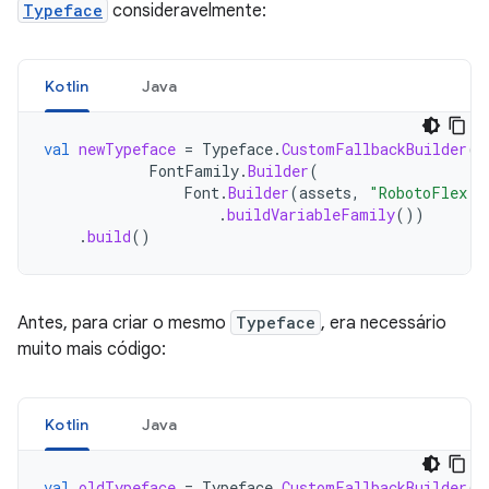
Typeface
consideravelmente:
Kotlin
Java
val
newTypeface
=
Typeface
.
CustomFallbackBuilder
(
FontFamily
.
Builder
(
Font
.
Builder
(
assets
,
"RobotoFlex.t
.
buildVariableFamily
())
.
build
()
Antes, para criar o mesmo
Typeface
, era necessário
muito mais código:
Kotlin
Java
val
oldTypeface
=
Typeface
.
CustomFallbackBuilder
(