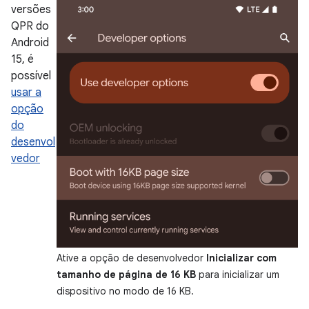
versões
QPR do
Android
15, é
possível
usar a
opção
do
desenvol
vedor
Ative a opção de desenvolvedor
Inicializar com
tamanho de página de 16 KB
para inicializar um
dispositivo no modo de 16 KB.