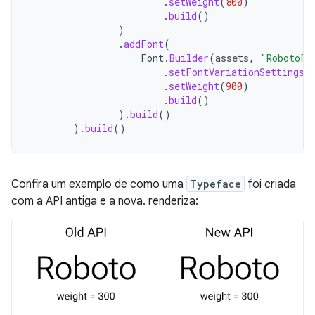
.
setWeight
(
800
)
.
build
()
)
.
addFont
(
Font
.
Builder
(
assets
,
"RobotoFl
.
setFontVariationSettings
(
.
setWeight
(
900
)
.
build
()
).
build
()
).
build
()
Confira um exemplo de como uma
Typeface
foi criada
com a API antiga e a nova. renderiza: