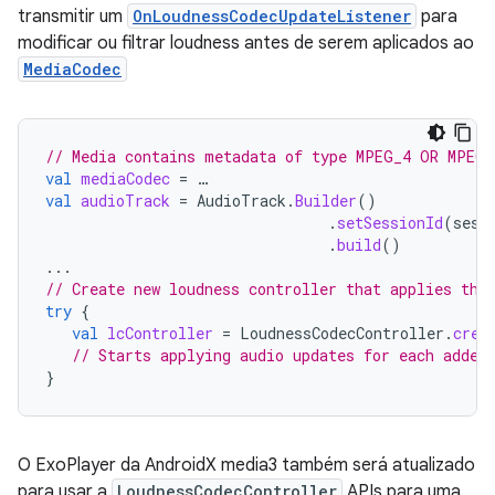
transmitir um
OnLoudnessCodecUpdateListener
para
modificar ou filtrar loudness antes de serem aplicados ao
MediaCodec
// Media contains metadata of type MPEG_4 OR MPEG_
val
mediaCodec
=
…
val
audioTrack
=
AudioTrack
.
Builder
()
.
setSessionId
(
sess
.
build
()
...
// Create new loudness controller that applies the
try
{
val
lcController
=
LoudnessCodecController
.
crea
// Starts applying audio updates for each added
}
O ExoPlayer da AndroidX media3 também será atualizado
para usar a
LoudnessCodecController
APIs para uma