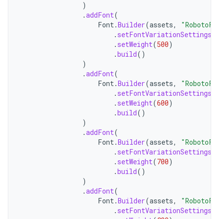
)
.
addFont
(
Font
.
Builder
(
assets
,
"RobotoFl
.
setFontVariationSettings
(
.
setWeight
(
500
)
.
build
()
)
.
addFont
(
Font
.
Builder
(
assets
,
"RobotoFl
.
setFontVariationSettings
(
.
setWeight
(
600
)
.
build
()
)
.
addFont
(
Font
.
Builder
(
assets
,
"RobotoFl
.
setFontVariationSettings
(
.
setWeight
(
700
)
.
build
()
)
.
addFont
(
Font
.
Builder
(
assets
,
"RobotoFl
.
setFontVariationSettings
(