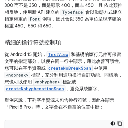
300 而不是 350，而是顯示 400，而非 450；且 依此類推
相反地，使用新 API 建立的
Typeface
會以動態方式建立
指定權重的
Font
例項，因此會以 350 為單位呈現準確的
權重 450、550 和 650。
精細的換行符號控制項
從 Android 15 開始，
TextView
和基礎的斷行元件可保留
文字的指定部分，以便在同一行中顯示，藉此改善可讀性。
您可以在字串資源或
createNoBreakSpan
中使用
<nobreak>
標記，充分利用這項換行自訂功能。同樣地，
您也可以使用
<nohyphen>
標記或
createNoHyphenationSpan
，避免系統斷字。
舉例來說，下列字串資源未包含換行符號，因此在顯示
「Pixel 8 Pro」時，文字會在不適當的位置中斷：