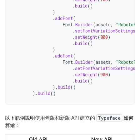
.
build
()
)
.
addFont
(
Font
.
Builder
(
assets
,
"RobotoFl
.
setFontVariationSettings
(
.
setWeight
(
800
)
.
build
()
)
.
addFont
(
Font
.
Builder
(
assets
,
"RobotoFl
.
setFontVariationSettings
(
.
setWeight
(
900
)
.
build
()
).
build
()
).
build
()
以下範例說明使用舊版和新版 API 建立的
Typeface
如何
算繪：