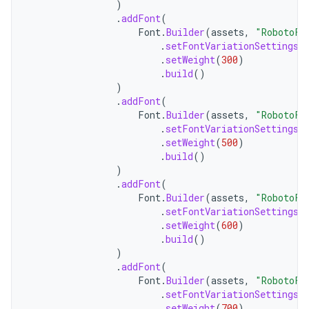
)
.
addFont
(
Font
.
Builder
(
assets
,
"RobotoFl
.
setFontVariationSettings
(
.
setWeight
(
300
)
.
build
()
)
.
addFont
(
Font
.
Builder
(
assets
,
"RobotoFl
.
setFontVariationSettings
(
.
setWeight
(
500
)
.
build
()
)
.
addFont
(
Font
.
Builder
(
assets
,
"RobotoFl
.
setFontVariationSettings
(
.
setWeight
(
600
)
.
build
()
)
.
addFont
(
Font
.
Builder
(
assets
,
"RobotoFl
.
setFontVariationSettings
(
.
setWeight
(
700
)