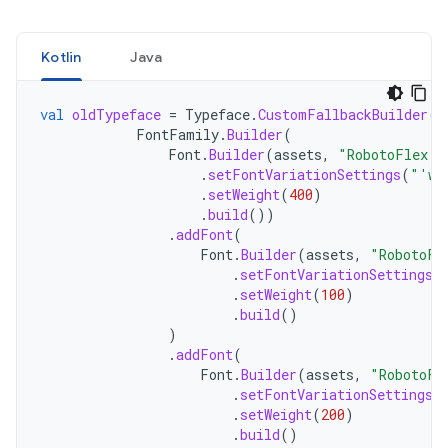
Kotlin
Java
val
oldTypeface
=
Typeface
.
CustomFallbackBuilder
(
FontFamily
.
Builder
(
Font
.
Builder
(
assets
,
"RobotoFlex.t
.
setFontVariationSettings
(
"'wg
.
setWeight
(
400
)
.
build
())
.
addFont
(
Font
.
Builder
(
assets
,
"RobotoFl
.
setFontVariationSettings
(
.
setWeight
(
100
)
.
build
()
)
.
addFont
(
Font
.
Builder
(
assets
,
"RobotoFl
.
setFontVariationSettings
(
.
setWeight
(
200
)
.
build
()