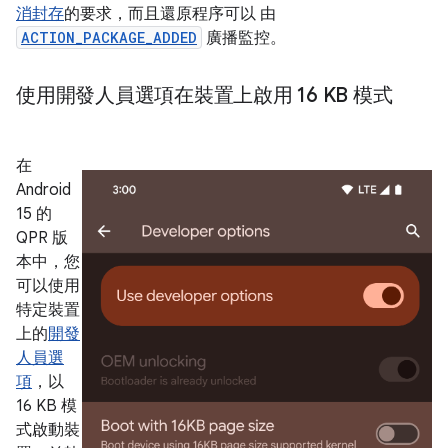
消封存
的要求，而且還原程序可以 由
ACTION_PACKAGE_ADDED
廣播監控。
使用開發人員選項在裝置上啟用 16 KB 模式
在
Android
15 的
QPR 版
本中，您
可以使用
特定裝置
上的
開發
人員選
項
，以
16 KB 模
式啟動裝