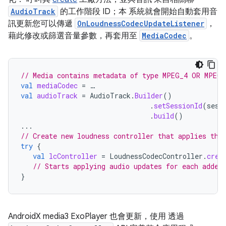
AudioTrack
的工作階段 ID；本 系統就會開始自動套用音
訊更新您可以傳遞
OnLoudnessCodecUpdateListener
，
藉此修改或篩選音量參數，再套用至
MediaCodec
。
// Media contains metadata of type MPEG_4 OR MPEG_
val
mediaCodec
=
…
val
audioTrack
=
AudioTrack
.
Builder
()
.
setSessionId
(
sess
.
build
()
...
// Create new loudness controller that applies the
try
{
val
lcController
=
LoudnessCodecController
.
crea
// Starts applying audio updates for each added
}
AndroidX media3 ExoPlayer 也會更新，使用 透過