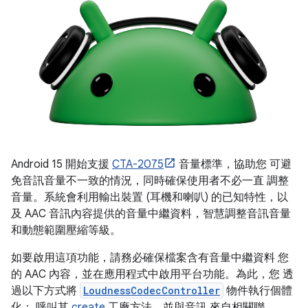
Android 15 開始支援
CTA-2075
音量標準，協助您 可避
免音訊音量不一致的情況，同時確保使用者不必一直 調整
音量。系統會利用輸出裝置 (耳機和喇叭) 的已知特性，以
及 AAC 音訊內容提供的音量中繼資料，智慧調整音訊音量
和動態範圍壓縮等級。
如要啟用這項功能，請務必確保檔案含有音量中繼資料 您
的 AAC 內容，並在應用程式中啟用平台功能。為此，您 透
過以下方式將
LoudnessCodecController
物件執行個體
化： 呼叫其
create
工廠方法，並與音訊 來自相關聯