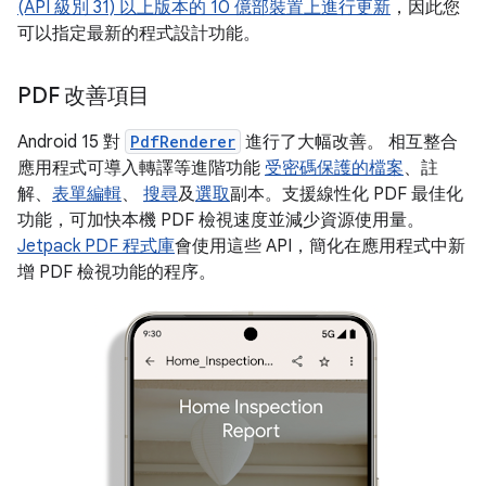
(API 級別 31) 以上版本的 10 億部裝置上進行更新
，因此您
可以指定最新的程式設計功能。
PDF 改善項目
Android 15 對
PdfRenderer
進行了大幅改善。 相互整合
應用程式可導入轉譯等進階功能
受密碼保護的檔案
、註
解、
表單編輯
、
搜尋
及
選取
副本。支援線性化 PDF 最佳化
功能，可加快本機 PDF 檢視速度並減少資源使用量。
Jetpack PDF 程式庫
會使用這些 API，簡化在應用程式中新
增 PDF 檢視功能的程序。