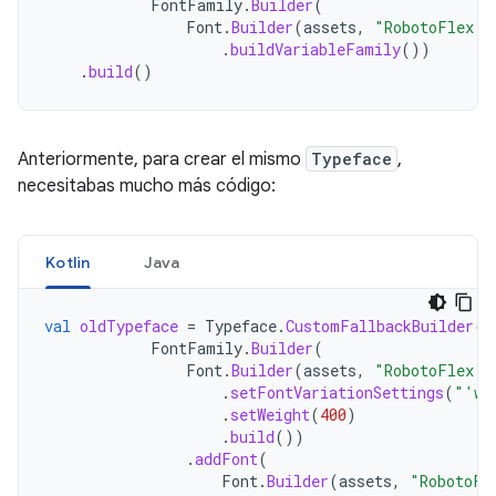
FontFamily
.
Builder
(
Font
.
Builder
(
assets
,
"RobotoFlex.t
.
buildVariableFamily
())
.
build
()
Anteriormente, para crear el mismo
Typeface
,
necesitabas mucho más código:
Kotlin
Java
val
oldTypeface
=
Typeface
.
CustomFallbackBuilder
(
FontFamily
.
Builder
(
Font
.
Builder
(
assets
,
"RobotoFlex.t
.
setFontVariationSettings
(
"'wg
.
setWeight
(
400
)
.
build
())
.
addFont
(
Font
.
Builder
(
assets
,
"RobotoFl