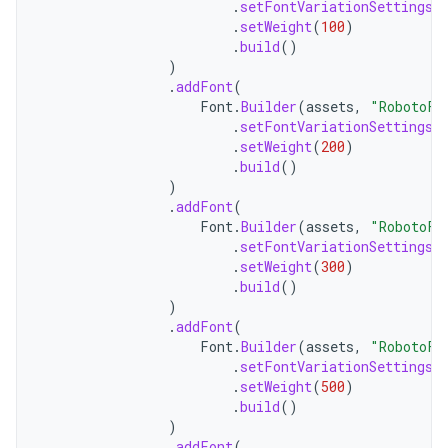
.
setFontVariationSettings
(
.
setWeight
(
100
)
.
build
()
)
.
addFont
(
Font
.
Builder
(
assets
,
"RobotoFl
.
setFontVariationSettings
(
.
setWeight
(
200
)
.
build
()
)
.
addFont
(
Font
.
Builder
(
assets
,
"RobotoFl
.
setFontVariationSettings
(
.
setWeight
(
300
)
.
build
()
)
.
addFont
(
Font
.
Builder
(
assets
,
"RobotoFl
.
setFontVariationSettings
(
.
setWeight
(
500
)
.
build
()
)
.
addFont
(