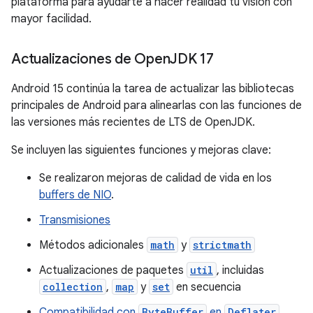
plataforma para ayudarte a hacer realidad tu visión con
mayor facilidad.
Actualizaciones de Open
JDK 17
Android 15 continúa la tarea de actualizar las bibliotecas
principales de Android para alinearlas con las funciones de
las versiones más recientes de LTS de OpenJDK.
Se incluyen las siguientes funciones y mejoras clave:
Se realizaron mejoras de calidad de vida en los
buffers de NIO
.
Transmisiones
Métodos adicionales
math
y
strictmath
Actualizaciones de paquetes
util
, incluidas
collection
,
map
y
set
en secuencia
Compatibilidad con
ByteBuffer
en
Deflater