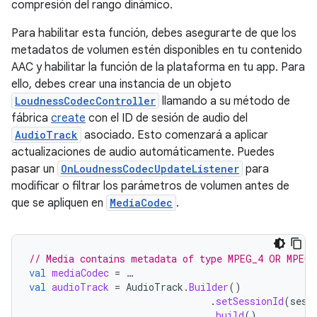
compresión del rango dinámico.
Para habilitar esta función, debes asegurarte de que los
metadatos de volumen estén disponibles en tu contenido
AAC y habilitar la función de la plataforma en tu app. Para
ello, debes crear una instancia de un objeto
LoudnessCodecController
llamando a su método de
fábrica
create
con el ID de sesión de audio del
AudioTrack
asociado. Esto comenzará a aplicar
actualizaciones de audio automáticamente. Puedes
pasar un
OnLoudnessCodecUpdateListener
para
modificar o filtrar los parámetros de volumen antes de
que se apliquen en
MediaCodec
.
// Media contains metadata of type MPEG_4 OR MPEG_
val
mediaCodec
=
…
val
audioTrack
=
AudioTrack
.
Builder
()
.
setSessionId
(
sess
.
build
()