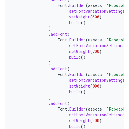
Font
.
Builder
(
assets
,
"RobotoFl
.
setFontVariationSettings
(
.
setWeight
(
600
)
.
build
()
)
.
addFont
(
Font
.
Builder
(
assets
,
"RobotoFl
.
setFontVariationSettings
(
.
setWeight
(
700
)
.
build
()
)
.
addFont
(
Font
.
Builder
(
assets
,
"RobotoFl
.
setFontVariationSettings
(
.
setWeight
(
800
)
.
build
()
)
.
addFont
(
Font
.
Builder
(
assets
,
"RobotoFl
.
setFontVariationSettings
(
.
setWeight
(
900
)
.
build
()