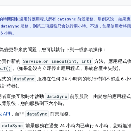
時的時間限制適用於應用程式所有
前景服務。舉例來說，如果應
dataSync
他
服務，則第二項服務只會執行兩小時。不過，如果使用者將應
dataSync
6 小時。
為變更帶來的問題，您可以執行下列一或多項操作：
務實作新的
Service.onTimeout(int, int)
方法。應用程式收
elf()
。(如果您沒有立即停止應用程式，系統會產生失敗)。
程式的
dataSync
服務在任何 24 小時內的執行時間不超過 6 
設計時器)。
用者直接互動時才啟動
dataSync
前景服務；由於您的應用程式
入背景後，您的服務剩下六小時。
 API
，而非
dataSync
前景服務。
的
dataSync
前景服務在過去 24 小時內已執行 6 小時，您就