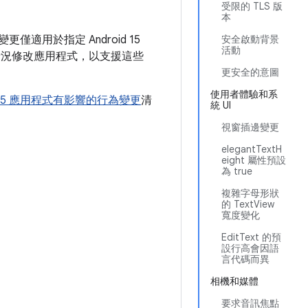
受限的 TLS 版
本
適用於指定 Android 15
安全啟動背景
活動
視情況修改應用程式，以支援這些
更安全的意圖
使用者體驗和系
id 15 應用程式有影響的行為變更
清
統 UI
視窗插邊變更
elegantTextH
eight 屬性預設
為 true
複雜字母形狀
的 TextView
寬度變化
EditText 的預
設行高會因語
言代碼而異
相機和媒體
要求音訊焦點