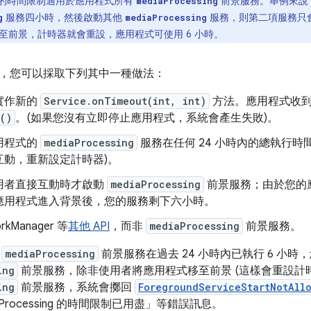
時的時間限制適用於應用程式所有
前景服務。舉例來說
mediaProcessing
服務四小時，然後啟動其他
服務，則第二項服務只
g
mediaProcessing
至前景，計時器就會重設，應用程式可使用 6 小時。
，您可以採取下列其中一種做法：
實作新的
Service.onTimeout(int, int)
方法。應用程式收到
()
。(如果您沒有立即停止應用程式，系統會產生失敗)。
用程式的
mediaProcessing
服務在任何 24 小時內的總執行時間
互動，重新設定計時器)。
用者直接互動時才啟動
mediaProcessing
前景服務；由於您的
應用程式進入背景後，您的服務剩下六小時。
kManager 等
其他 API
，而非
mediaProcessing
前景服務。
的
mediaProcessing
前景服務在過去 24 小時內已執行 6 小
ing
前景服務，除非
使用者將應用程式移至前景 (這樣會重設計
ing
前景服務，系統會擲回
ForegroundServiceStartNotAll
aProcessing 的時間限制已用盡」等錯誤訊息。