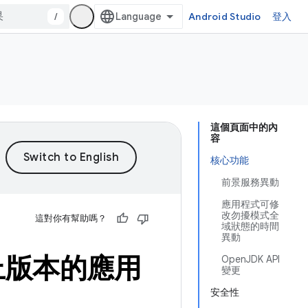
/
Android Studio
登入
這個頁面中的內
容
核心功能
前景服務異動
應用程式可修
改勿擾模式全
這對你有幫助嗎？
域狀態的時間
異動
以上版本的應用
OpenJDK API
變更
安全性