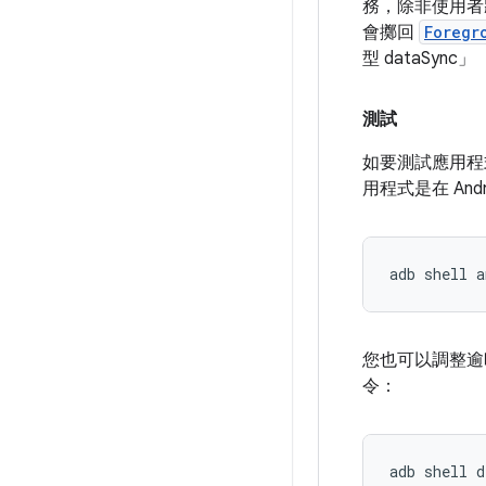
務，除非
使用者
會擲回
Foregr
型 dataSync」
測試
如要測試應用程式
用程式是在 An
adb
shell
a
您也可以調整逾
令：
adb
shell
d