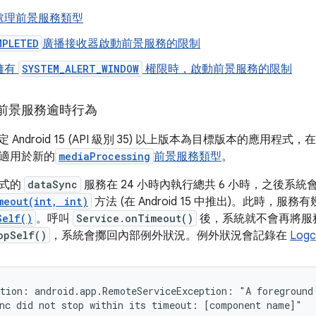
處理前景服務類型
MPLETED
廣播接收器啟動前景服務的限制
擁有
SYSTEM_ALERT_WINDOW
權限時，啟動前景服務的限制
前景服務逾時行為
 為指定 Android 15 (API 級別 35) 以上版本為目標版本的應用程式，
適用於新的
mediaProcessing
前景服務類型
。
程式的
dataSync
服務在 24 小時內執行總共 6 小時，之後系
meout(int, int)
方法 (在 Android 15 中推出)。此時，
Self()
。呼叫
Service.onTimeout()
後，系統就不會再將服
opSelf()
，系統會擲回內部例外狀況。例外狀況會記錄在
Logc
tion: android.app.RemoteServiceException: "A foreground 