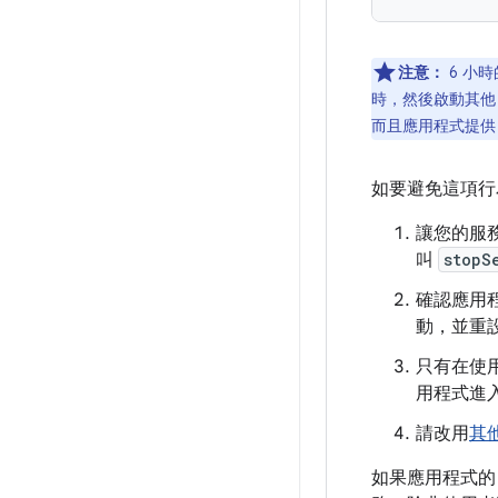
注意：
6 小
時，然後啟動其
而且應用程式提供 
如要避免這項行
讓您的服
叫
stopS
確認應用
動，並重
只有在使
用程式進
請改用
其他
如果應用程式