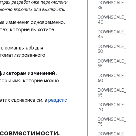
етрах разработчика перечислены
DOWNSCALE_
35
можно включить или выключить.
DOWNSCALE_
ые изменения одновременно,
40
тех, которые вы хотите
DOWNSCALE_
45
DOWNSCALE_
ть команды adb для
50
втоматизированного
DOWNSCALE_
55
ификаторам изменений
.
DOWNSCALE_
тор и имя, которые можно
60
DOWNSCALE_
65
тих сценариев см. в
разделе
DOWNSCALE_
70
DOWNSCALE_
75
 совместимости
.
DOWNSCALE_