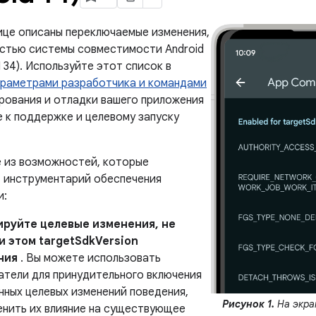
ице описаны переключаемые изменения,
стью системы совместимости Android
I 34). Используйте этот список в
араметрами разработчика и командами
рования и отладки вашего приложения
е к поддержке и целевому запуску
 из возможностей, которые
 инструментарий обеспечения
и:
руйте целевые изменения, не
и этом targetSdkVersion
ния
. Вы можете использовать
атели для принудительного включения
нных целевых изменений поведения,
Рисунок 1.
На экра
енить их влияние на существующее