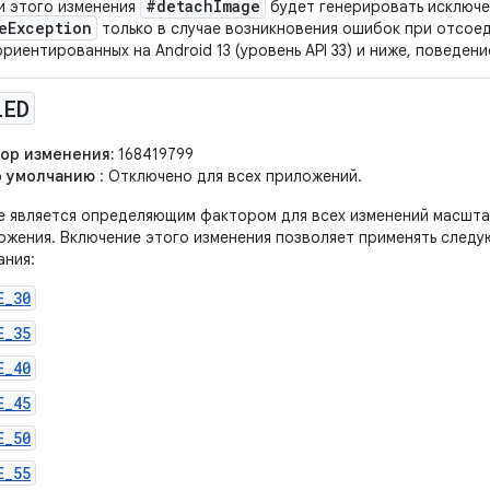
#detachImage
и этого изменения
будет генерировать исключ
eException
только в случае возникновения ошибок при отсое
риентированных на Android 13 (уровень API 33) и ниже, поведен
LED
ор изменения:
168419799
о умолчанию
: Отключено для всех приложений.
е является определяющим фактором для всех изменений масшт
ожения. Включение этого изменения позволяет применять сле
ния:
E_30
E_35
E_40
E_45
E_50
E_55