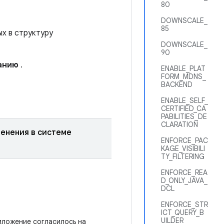
80
DOWNSCALE_
85
х в структуру
DOWNSCALE_
90
анию
.
ENABLE_PLAT
FORM_MDNS_
BACKEND
ENABLE_SELF_
CERTIFIED_CA
PABILITIES_DE
CLARATION
менения в системе
ENFORCE_PAC
KAGE_VISIBILI
TY_FILTERING
ENFORCE_REA
D_ONLY_JAVA_
DCL
ENFORCE_STR
ICT_QUERY_B
UILDER
иложение согласилось на