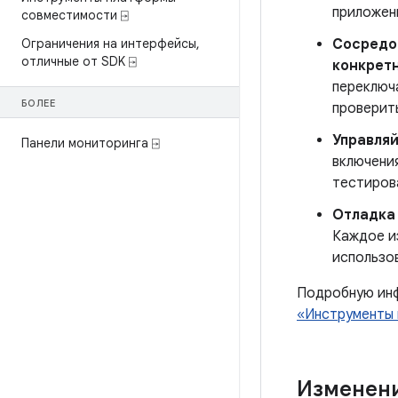
приложен
совместимости ⍈
Ограничения на интерфейсы
,
Сосредот
отличные от SDK ⍈
конкрет
переключ
БОЛЕЕ
проверит
Управляй
Панели мониторинга ⍈
включени
тестиров
Отладка
Каждое и
использов
Подробную инф
«Инструменты
Изменени