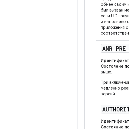
обмен своим 
был вызван м
если UID запу
и выполнено о
приложения 
соответствен
ANR
_
PRE
Идентификат
Состояние п
выше.
При включени
медленно реаг
версий.
AUTHORI
Идентификат
Состояние п