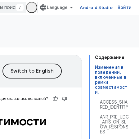
/
Android Studio
Войти
Содержание
Изменения в
поведении,
включенные в
рамки
совместимост
и.
ия оказалась полезной?
ACCESS_SHA
RED_IDENTITY
тимости
ANR_PRE_UDC
_APIS_ON_SL
OW_RESPONS
ES