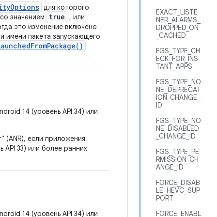
ityOptions
для которого
EXACT_LISTE
true
со значением
, или
NER_ALARMS_
огда это изменение включено
DROPPED_ON
_CACHED
 и имени пакета запускающего
LaunchedFromPackage()
FGS_TYPE_CH
ECK_FOR_INS
TANT_APPS
FGS_TYPE_NO
NE_DEPRECAT
ION_CHANGE_
ID
roid 14 (уровень API 34) или
FGS_TYPE_NO
NE_DISABLED
_CHANGE_ID
" (ANR), если приложения
 API 33) или более ранних
FGS_TYPE_PE
RMISSION_CH
ANGE_ID
FORCE_DISAB
LE_HEVC_SUP
PORT
roid 14 (уровень API 34) или
FORCE_ENABL