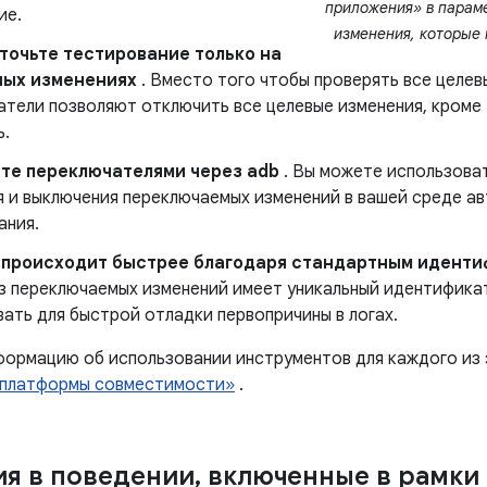
приложения» в парам
ие.
изменения, которые 
очьте тестирование только на
ных изменениях
. Вместо того чтобы проверять все целев
атели позволяют отключить все целевые изменения, кроме 
ь.
те переключателями через adb
. Вы можете использова
я и выключения переключаемых изменений в вашей среде а
ания.
 происходит быстрее благодаря стандартным идент
з переключаемых изменений имеет уникальный идентифика
ать для быстрой отладки первопричины в логах.
ормацию об использовании инструментов для каждого из э
 платформы совместимости»
.
я в поведении
,
включенные в рамки