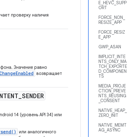
E_HEVC_SUPP
ORT
ючает проверку наличия
FORCE_NON_
RESIZE_APP
FORCE_RESIZ
E_APP
GWP_ASAN
IMPLICIT_INTE
NTS_ONLY_MA
TCH_EXPORTE
офона. Значение равно
D_COMPONEN
ChangeEnabled
возвращает
TS
MEDIA_PROJE
CTION_PREVE
NTENT
_
SENDER
NTS_REUSING
_CONSENT
NATIVE_HEAP_
roid 14 (уровень API 34) или
ZERO_INIT
NATIVE_MEMT
AG_ASYNC
#send()
или аналогичного