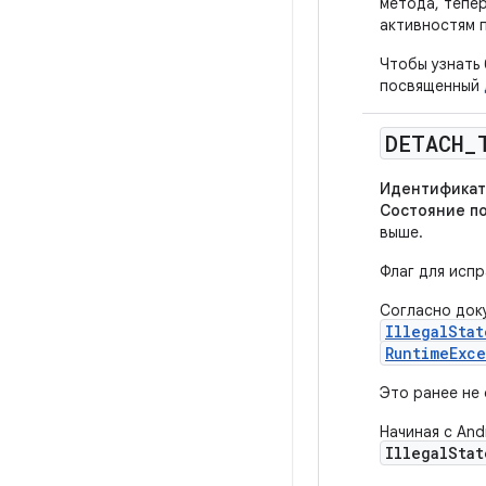
метода, тепе
активностям 
Чтобы узнать 
посвященный
DETACH
_
Идентификат
Состояние п
выше.
Флаг для исп
Согласно док
IllegalStat
RuntimeExc
Это ранее не 
Начиная с And
IllegalStat