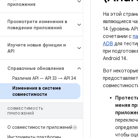
приложения
На этой стран
являющиеся ча
Просмотрите изменения в
поведении приложений
14 (уровень AP
сочетании с
п
ADB
для тести
Изучите новые функции и
при подготовк
API
Android 14.
Справочные обновления
Вот некоторые
предоставляет
Различия API — API 33 → API 34
совместимост
Изменения в системе
совместимости
Протести
меняя пр
СОВМЕСТИМОСТЬ
приложе
ПРИЛОЖЕНИЙ
переключ
О совместимости приложений ⍈
определе
чтобы оц
Инструменты платформы