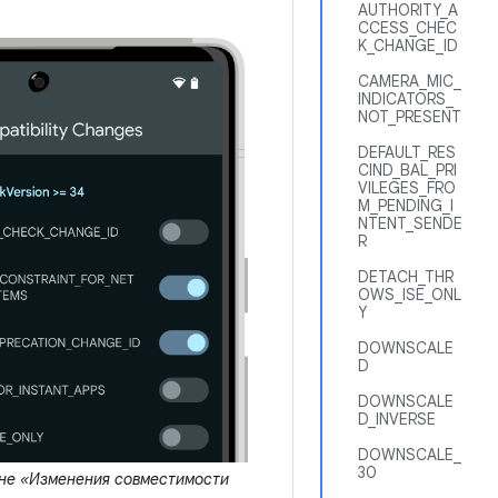
AUTHORITY_A
CCESS_CHEC
K_CHANGE_ID
CAMERA_MIC_
INDICATORS_
NOT_PRESENT
DEFAULT_RES
CIND_BAL_PRI
VILEGES_FRO
M_PENDING_I
NTENT_SENDE
R
DETACH_THR
OWS_ISE_ONL
Y
DOWNSCALE
D
DOWNSCALE
D_INVERSE
DOWNSCALE_
30
не «Изменения совместимости