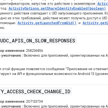
Activ
идентификатором, запустив это действие с экземпляром
ActivityOptions.setShareIdentityEnabled(boolean)
етод
щенного действия совпадает с UID запускающего приложения. К
дно из этих требований, действие может получить доступ к UID
Activity.getLaunchedFromUid()
Activity.get
с помощью
и
но.
_
UDC
_
APIS
_
ON
_
SLOW
_
RESPONSES
ор изменения:
258236856
о умолчанию
: Включено для приложений, ориентированных на And
и этой функции появляется сообщение "Приложение не отвечает
ируют на API и функциональные возможности Android 13 (уровень
TY
_
ACCESS
_
CHECK
_
CHANGE
_
ID
ор изменения:
207133734
о умолчанию
: Включено для приложений, ориентированных на And