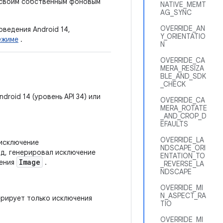
ь своим собственным фоновым
NATIVE_MEMT
AG_SYNC
OVERRIDE_AN
оведения Android 14,
Y_ORIENTATIO
ежиме
.
N
OVERRIDE_CA
MERA_RESIZA
BLE_AND_SDK
_CHECK
roid 14 (уровень API 34) или
OVERRIDE_CA
MERA_ROTATE
_AND_CROP_D
EFAULTS
OVERRIDE_LA
 исключение
NDSCAPE_ORI
од, генерировал исключение
ENTATION_TO
Image
нения
.
_REVERSE_LA
NDSCAPE
OVERRIDE_MI
N_ASPECT_RA
нерирует только исключения
TIO
OVERRIDE_MI