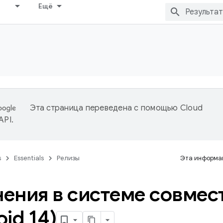
Ещё
Эта страница переведена с помощью
Cloud
 API
.
s
Essentials
Релизы
Эта информац
ения в системе совмес
id 14)