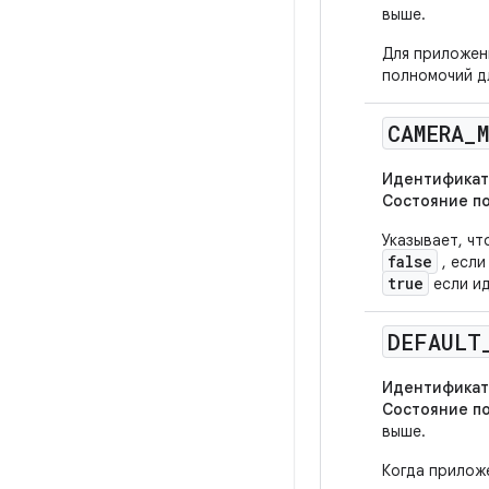
выше.
Для приложени
полномочий дл
CAMERA
_
Идентификат
Состояние п
Указывает, ч
false
, если
true
если ид
DEFAULT
Идентификат
Состояние п
выше.
Когда прилож