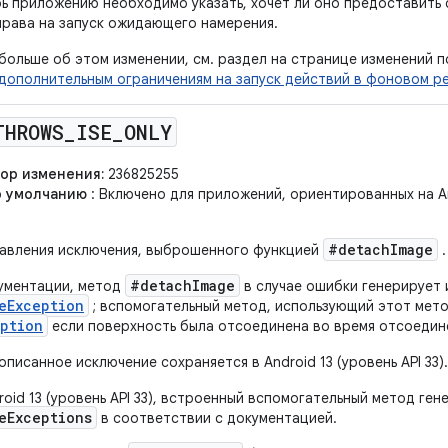
рь приложению необходимо указать, хочет ли оно предоставит
права на запуск ожидающего намерения.
больше об этом изменении, см. раздел на странице изменений п
дополнительным ограничениям на запуск действий в фоновом р
THROWS
_
ISE
_
ONLY
ор изменения:
236825255
о умолчанию
: Включено для приложений, ориентированных на And
#detachImage
равления исключения, выброшенного функцией
.
#detachImage
ументации, метод
в случае ошибки генерирует
eException
; вспомогательный метод, использующий этот мет
eption
если поверхность была отсоединена во время отсоеди
описанное исключение сохраняется в Android 13 (уровень API 33).
roid 13 (уровень API 33), встроенный вспомогательный метод ге
eExceptions
в соответствии с документацией.