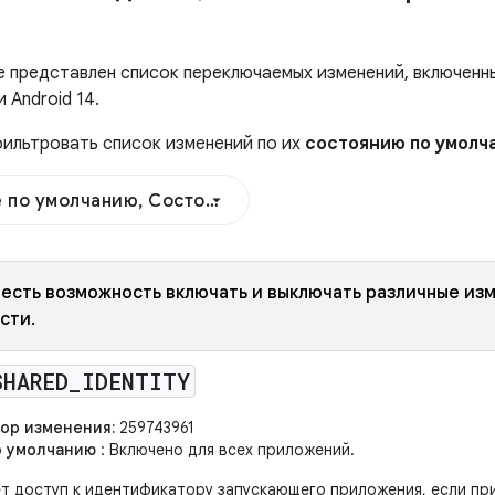
е представлен список переключаемых изменений, включенны
 Android 14.
ильтровать список изменений по их
состоянию по умолч
 по умолчанию, Состояние по умолчанию
4 есть возможность включать и выключать различные из
сти.
SHARED
_
IDENTITY
ор изменения:
259743961
о умолчанию
: Включено для всех приложений.
т доступ к идентификатору запускающего приложения, если пр