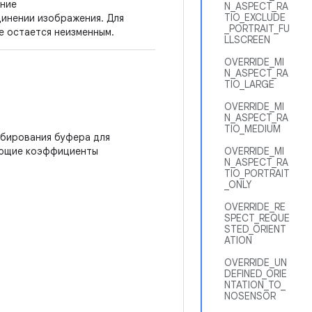
ение
N_ASPECT_RA
TIO_EXCLUDE
динении изображения. Для
_PORTRAIT_FU
ие остается неизменным.
LLSCREEN
OVERRIDE_MI
N_ASPECT_RA
TIO_LARGE
OVERRIDE_MI
N_ASPECT_RA
TIO_MEDIUM
абирования буфера для
дующие коэффициенты
OVERRIDE_MI
N_ASPECT_RA
TIO_PORTRAIT
_ONLY
OVERRIDE_RE
SPECT_REQUE
STED_ORIENT
ATION
OVERRIDE_UN
DEFINED_ORIE
NTATION_TO_
NOSENSOR