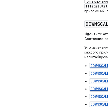
При включени
IllegalStat
приложений, о
DOWNSCA
Идентификат
Состояние п
Это изменени
каждого прил
масштабирова
DOWNSCAL
DOWNSCAL
DOWNSCAL
DOWNSCAL
DOWNSCAL
DOWNSCAL