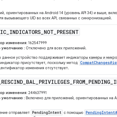
й, ориентированных на Android 14 (уровень API 34) и выше, вкл
я вызывающего UID во всех API, связанных с синхронизацией.
MIC
_
INDICATORS
_
NOT
_
PRESENT
ор изменения:
162547999
о умолчанию
: Отключено для всех приложений.
то данное устройство поддерживает индикаторы камеры и микр
CompatChanges#is
 индикатор присутствует, поскольку метод
ентификатор изменения отсутствует.
_
RESCIND
_
BAL
_
PRIVILEGES
_
FROM
_
PENDING
_
I
ор изменения:
244637991
о умолчанию
: Включено для приложений, ориентированных на And
PendingIntent
PendingIntent
ение отправляет
с помощью