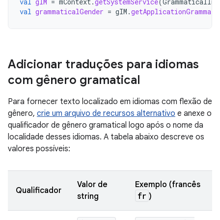
val
gIM
=
mContext
.
getSystemService
(
GrammaticalInf
val
grammaticalGender
=
gIM
.
getApplicationGrammati
Adicionar traduções para idiomas
com gênero gramatical
Para fornecer texto localizado em idiomas com flexão de
gênero,
crie um arquivo de recursos alternativo
e anexe o
qualificador de gênero gramatical logo após o nome da
localidade desses idiomas. A tabela abaixo descreve os
valores possíveis:
Valor de
Exemplo (francês
Qualificador
fr
string
)