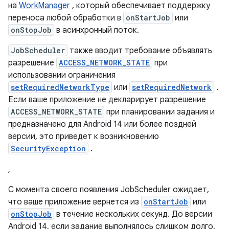
на
WorkManager
, который обеспечивает поддержку
переноса любой обработки в
onStartJob
или
onStopJob
в асинхронный поток.
JobScheduler
также вводит требование объявлять
разрешение
ACCESS_NETWORK_STATE
при
использовании ограничения
setRequiredNetworkType
или
setRequiredNetwork
.
Если ваше приложение не декларирует разрешение
ACCESS_NETWORK_STATE
при планировании задания и
предназначено для Android 14 или более поздней
версии, это приведет к возникновению
SecurityException
.
,
С момента своего появления JobScheduler ожидает,
что ваше приложение вернется из
onStartJob
или
onStopJob
в течение нескольких секунд. До версии
Android 14, если задание выполнялось слишком долго,