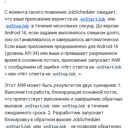
,
С момента своего появления JobScheduler ожидает,
что ваше приложение вернется из
onStartJob
или
onStopJob
в течение нескольких секунд. До версии
Android 14, если задание выполнялось слишком долго,
оно останавливалось и завершалось автоматически.
Если ваше приложение предназначено для Android 14
(уровень API 34) или выше и превышает разрешенное
время в основном потоке, приложение запускает ANR
с сообщением об ошибке «Нет ответа на
onStartJob
» или «Нет ответа на
onStopJob
».
Этот ANR может быть результатом двух сценариев: 1.
Выполняется работа, блокирующая основной поток,
что препятствует выполнению и завершению обратных
вызовов
onStartJob
или
onStopJob
в течение
ожидаемого срока. 2. Разработчик запускает
блокировку в обратном вызове JobScheduler
onStartJob
или
onStopJob
, не позволяя обратному