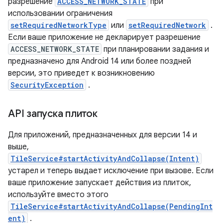
разрешение
ACCESS_NETWORK_STATE
при
использовании ограничения
setRequiredNetworkType
или
setRequiredNetwork
.
Если ваше приложение не декларирует разрешение
ACCESS_NETWORK_STATE
при планировании задания и
предназначено для Android 14 или более поздней
версии, это приведет к возникновению
SecurityException
.
API запуска плиток
Для приложений, предназначенных для версии 14 и
выше,
TileService#startActivityAndCollapse(Intent)
устарел и теперь выдает исключение при вызове. Если
ваше приложение запускает действия из плиток,
используйте вместо этого
TileService#startActivityAndCollapse(PendingInt
ent)
.