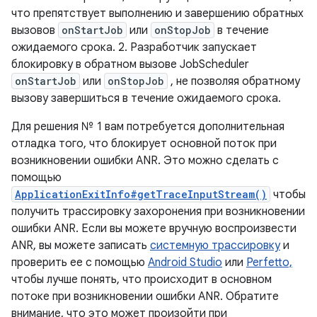
что препятствует выполнению и завершению обратных
вызовов
onStartJob
или
onStopJob
в течение
ожидаемого срока. 2. Разработчик запускает
блокировку в обратном вызове JobScheduler
onStartJob
или
onStopJob
, не позволяя обратному
вызову завершиться в течение ожидаемого срока.
Для решения № 1 вам потребуется дополнительная
отладка того, что блокирует основной поток при
возникновении ошибки ANR. Это можно сделать с
помощью
ApplicationExitInfo#getTraceInputStream()
чтобы
получить трассировку захоронения при возникновении
ошибки ANR. Если вы можете вручную воспроизвести
ANR, вы можете записать
системную трассировку
и
проверить ее с помощью
Android Studio
или
Perfetto,
чтобы лучше понять, что происходит в основном
потоке при возникновении ошибки ANR. Обратите
внимание, что это может произойти при