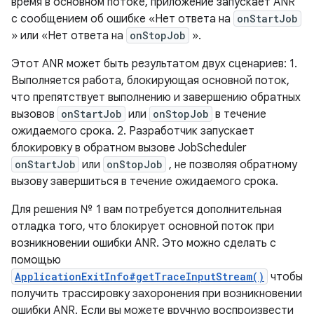
время в основном потоке, приложение запускает ANR
с сообщением об ошибке «Нет ответа на
onStartJob
» или «Нет ответа на
onStopJob
».
Этот ANR может быть результатом двух сценариев: 1.
Выполняется работа, блокирующая основной поток,
что препятствует выполнению и завершению обратных
вызовов
onStartJob
или
onStopJob
в течение
ожидаемого срока. 2. Разработчик запускает
блокировку в обратном вызове JobScheduler
onStartJob
или
onStopJob
, не позволяя обратному
вызову завершиться в течение ожидаемого срока.
Для решения № 1 вам потребуется дополнительная
отладка того, что блокирует основной поток при
возникновении ошибки ANR. Это можно сделать с
помощью
ApplicationExitInfo#getTraceInputStream()
чтобы
получить трассировку захоронения при возникновении
ошибки ANR. Если вы можете вручную воспроизвести