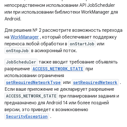
непосредственном использовании API JobScheduler
или при использовании библиотеки WorkManager для
Android.
Для решения № 2 рассмотрите возможность перехода
на
WorkManager
, который обеспечивает поддержку
переноса любой обработки в
onStartJob
или
onStopJob
в асинхронный поток.
JobScheduler
также вводит требование объявлять
разрешение
ACCESS_NETWORK_STATE
при
использовании ограничения
setRequiredNetworkType
или
setRequiredNetwork
.
Если ваше приложение не декларирует разрешение
ACCESS_NETWORK_STATE
при планировании задания и
предназначено для Android 14 или более поздней
версии, это приведет к возникновению
SecurityException
.