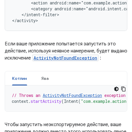
<action
android:name="com.example.action.
A
<category
android:name="android.intent.cat
</intent-filter>

Если ваше приложение попытается запустить это
действие, используя неявное намерение, будет выдано
исключение
ActivityNotFoundException
:
Котлин
Ява
// Throws an 
ActivityNotFoundException
 exception w
context
.
startActivity
(
Intent
(
"com.example.action.
A
Чтобы запустить неэкспортируемое действие, ваше
приложение должно вместо этого использовать явное