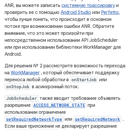
ANR, вы можете записать
системную трассировку
и
проверить ее с помощью
Android Studio
или
Perfetto,
чтобы лучше понять, что происходит в основном
потоке при возникновении ошибки ANR. Обратите
внимание, что это может произойти при
непосредственном использовании API JobScheduler
или при использовании библиотеки WorkManager для
Android.
Для решения № 2 рассмотрите возможность перехода
на
WorkManager
, который обеспечивает поддержку
переноса любой обработки в
onStartJob
или
onStopJob
в асинхронный поток.
JobScheduler
также вводит требование объявлять
разрешение
ACCESS_NETWORK_STATE
при
использовании ограничения
setRequiredNetworkType
или
setRequiredNetwork
.
Если ваше приложение не декларирует разрешение