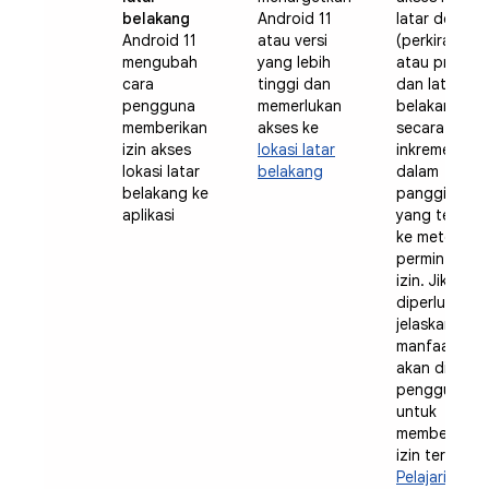
belakang
Android 11
latar depan
Android 11
atau versi
(perkiraan
mengubah
yang lebih
atau presisi)
cara
tinggi dan
dan latar
pengguna
memerlukan
belakang
memberikan
akses ke
secara
izin akses
lokasi latar
inkremental
lokasi latar
belakang
dalam
belakang ke
panggilan
aplikasi
yang terpisa
ke metode
permintaan
izin. Jika
diperlukan,
jelaskan
manfaat yan
akan didapa
pengguna
untuk
memberikan
izin tersebut
Pelajari lebih