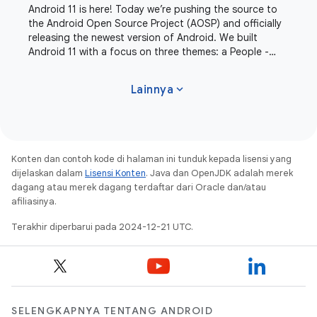
Android 11 is here! Today we’re pushing the source to
the Android Open Source Project (AOSP) and officially
releasing the newest version of Android. We built
Android 11 with a focus on three themes: a People -
centric approach to communication,
expand_more
Lainnya
Konten dan contoh kode di halaman ini tunduk kepada lisensi yang
dijelaskan dalam
Lisensi Konten
. Java dan OpenJDK adalah merek
dagang atau merek dagang terdaftar dari Oracle dan/atau
afiliasinya.
Terakhir diperbarui pada 2024-12-21 UTC.
SELENGKAPNYA TENTANG ANDROID