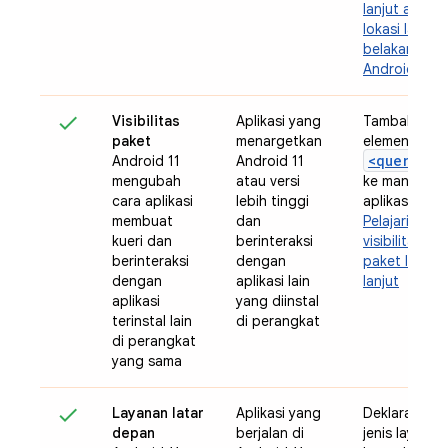
lanjut akses
lokasi latar
belakang di
Android 11
Visibilitas
Aplikasi yang
Tambahkan
paket
menargetkan
elemen
<queries>
Android 11
Android 11
mengubah
atau versi
ke manifes
cara aplikasi
lebih tinggi
aplikasi And
membuat
dan
Pelajari
kueri dan
berinteraksi
visibilitas
berinteraksi
dengan
paket lebih
dengan
aplikasi lain
lanjut
aplikasi
yang diinstal
terinstal lain
di perangkat
di perangkat
yang sama
Layanan latar
Aplikasi yang
Deklarasikan
depan
berjalan di
jenis layanan