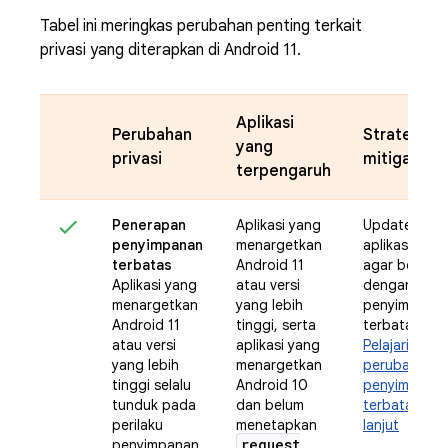
Tabel ini meringkas perubahan penting terkait
privasi yang diterapkan di Android 11.
Aplikasi
Perubahan
Strategi
yang
privasi
mitigasi
terpengaruh
Penerapan
Aplikasi yang
Update
penyimpanan
menargetkan
aplikasi And
terbatas
Android 11
agar berfung
Aplikasi yang
atau versi
dengan
menargetkan
yang lebih
penyimpana
Android 11
tinggi, serta
terbatas
atau versi
aplikasi yang
Pelajari
yang lebih
menargetkan
perubahan
tinggi selalu
Android 10
penyimpana
tunduk pada
dan belum
terbatas leb
perilaku
menetapkan
lanjut
request
penyimpanan