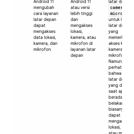
Android 11
Android 11
latar depan
camera
mengubah
atau versi
da
microphon
cara layanan
lebih tinggi
latar depan
dan
untuk layana
dapat
mengakses
latar depan
mengakses
lokasi,
yang
data lokasi,
kamera, atau
memerlukan
kamera, dan
mikrofon di
akses ke
mikrofon
layanan latar
kamera dan
depan
mikrofon.
Namun,
perhatikan
bahwa layan
latar depan
yang dimulai
saat aplikasi
berada di lat
belakang
biasanya tid
dapat
mengakses
lokasi, kamer
atau mikrofo