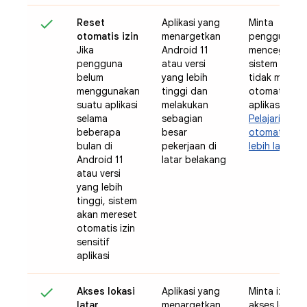
Reset
Aplikasi yang
Minta
otomatis izin
menargetkan
pengguna
Jika
Android 11
mencegah
pengguna
atau versi
sistem agar
belum
yang lebih
tidak merese
menggunakan
tinggi dan
otomatis izin
suatu aplikasi
melakukan
aplikasi
selama
sebagian
Pelajari reset
beberapa
besar
otomatis izin
bulan di
pekerjaan di
lebih lanjut
Android 11
latar belakang
atau versi
yang lebih
tinggi, sistem
akan mereset
otomatis izin
sensitif
aplikasi
Akses lokasi
Aplikasi yang
Minta izin
latar
menargetkan
akses lokasi