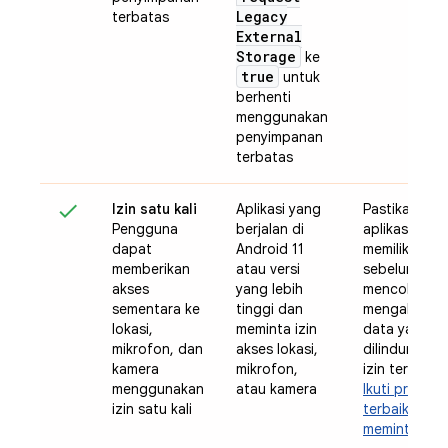
Legacy
terbatas
External
Storage
ke
true
untuk
berhenti
menggunakan
penyimpanan
terbatas
Izin satu kali
Aplikasi yang
Pastikan
Pengguna
berjalan di
aplikasi And
dapat
Android 11
memiliki izin
memberikan
atau versi
sebelum
akses
yang lebih
mencoba
sementara ke
tinggi dan
mengakses
lokasi,
meminta izin
data yang
mikrofon, dan
akses lokasi,
dilindungi ol
kamera
mikrofon,
izin tersebut
menggunakan
atau kamera
Ikuti praktik
izin satu kali
terbaik untu
meminta izin