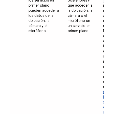
micr
los servicios en
posteriores y
primer plano
que acceden a
para l
pueden acceder a
la ubicación, la
requie
los datos de la
cámara o el
a la c
ubicación, la
micrófono en
micró
cámara y el
un servicio en
respec
micrófono
primer plano
No obs
en cue
esos s
inicia
app e
segun
por lo
no pu
accede
ubicac
cámara
micró
Obtén
inform
sobre 
cambio
servic