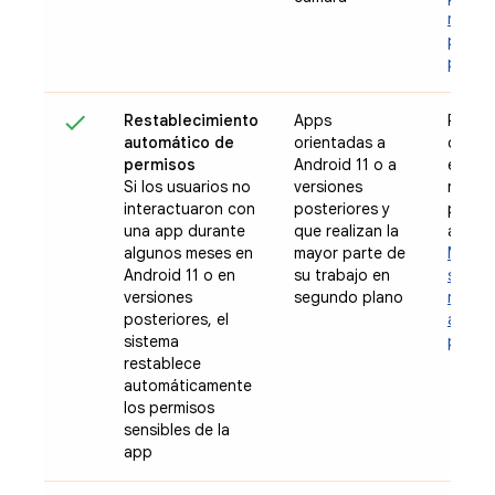
recom
para so
permi
Restablecimiento
Apps
Pídele
automático de
orientadas a
que i
permisos
Android 11 o a
el sis
Si los usuarios no
versiones
restab
interactuaron con
posteriores y
permis
una app durante
que realizan la
app
algunos meses en
mayor parte de
Más i
Android 11 o en
su trabajo en
sobre 
versiones
segundo plano
restab
posteriores, el
autom
sistema
permi
restablece
automáticamente
los permisos
sensibles de la
app