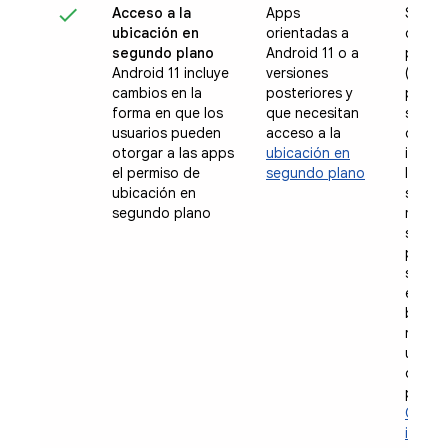
Acceso a la
Apps
Solici
ubicación en
orientadas a
de ubi
segundo plano
Android 11 o a
primer
Android 11 incluye
versiones
(apro
cambios en la
posteriores y
precis
forma en que los
que necesitan
segun
usuarios pueden
acceso a la
de fo
otorgar a las apps
ubicación en
increm
el permiso de
segundo plano
llamad
ubicación en
separa
segundo plano
métod
solici
permi
sea ne
explic
benefi
recibe
usuar
otorg
permi
Obtén
inform