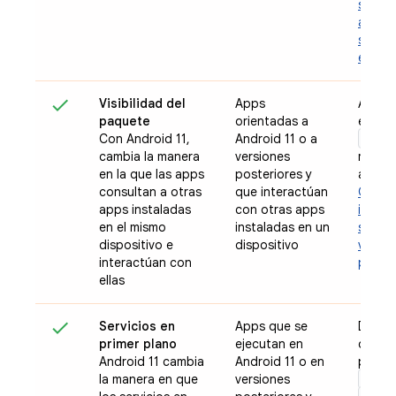
sobre 
a la u
segun
en And
Visibilidad del
Apps
Agrega
paquete
orientadas a
eleme
<que
Con Android 11,
Android 11 o a
cambia la manera
versiones
manifi
en la que las apps
posteriores y
app
consultan a otras
que interactúan
Obtén
apps instaladas
con otras apps
inform
en el mismo
instaladas en un
sobre 
dispositivo e
dispositivo
visibil
interactúan con
paque
ellas
Servicios en
Apps que se
Declar
primer plano
ejecutan en
de ser
Android 11 cambia
Android 11 o en
primer
came
la manera en que
versiones