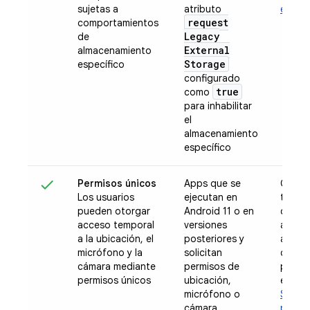
sujetas a
atributo
especí
request
comportamientos
Legacy
de
External
almacenamiento
Storage
específico
configurado
true
como
para inhabilitar
el
almacenamiento
específico
Permisos únicos
Apps que se
Compr
Los usuarios
ejecutan en
tu ap
pueden otorgar
Android 11 o en
con p
acceso temporal
versiones
antes 
a la ubicación, el
posteriores y
accede
micrófono y la
solicitan
datos
cámara mediante
permisos de
prote
permisos únicos
ubicación,
ese p
micrófono o
Sigue 
cámara
prácti