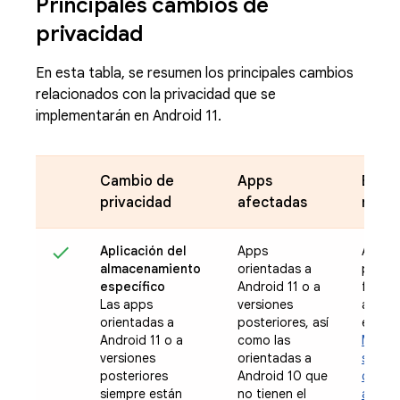
Principales cambios de
privacidad
En esta tabla, se resumen los principales cambios
relacionados con la privacidad que se
implementarán en Android 11.
Cambio de
Apps
Estra
privacidad
afectadas
mitig
Aplicación del
Apps
Actual
almacenamiento
orientadas a
para 
específico
Android 11 o a
funcio
Las apps
versiones
almac
orientadas a
posteriores, así
especí
Android 11 o a
como las
Más i
versiones
orientadas a
sobre 
posteriores
Android 10 que
cambio
siempre están
no tienen el
almac