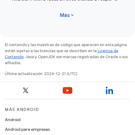
centric approach to communication,
expand_more
Más
El contenido y las muestras de código que aparecen en esta página
están sujetas a las licencias que se describen en la
Licencia de
Contenido
. Java y OpenJDK son marcas registradas de Oracle o sus
afiliados.
Última actualización: 2024-12-21 (UTC)
MÁS ANDROID
Android
Android para empresas